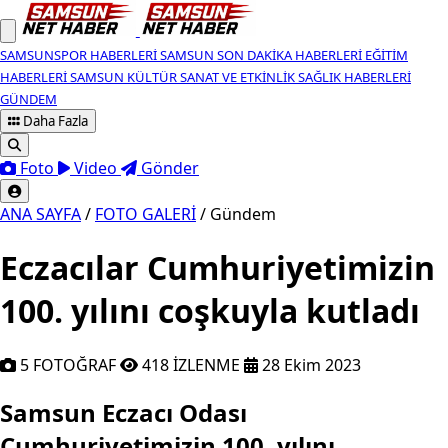
SAMSUNSPOR HABERLERI
SAMSUN SON DAKIKA HABERLERI
EĞITIM
HABERLERI
SAMSUN KÜLTÜR SANAT VE ETKINLIK
SAĞLIK HABERLERI
GÜNDEM
Daha Fazla
Foto
Video
Gönder
ANA SAYFA
/
FOTO GALERİ
/
Gündem
Eczacılar Cumhuriyetimizin
100. yılını coşkuyla kutladı
5 FOTOĞRAF
418 İZLENME
28 Ekim 2023
Samsun Eczacı Odası Cumhuriyetimizin 1
Samsun Eczacı Odası
Cumhuriyetimizin 100. yılını