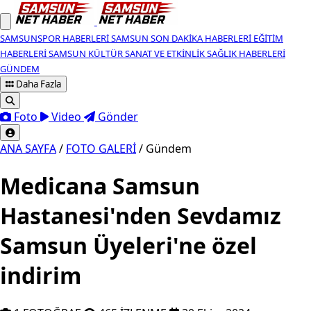
SAMSUNSPOR HABERLERI
SAMSUN SON DAKIKA HABERLERI
EĞITIM
HABERLERI
SAMSUN KÜLTÜR SANAT VE ETKINLIK
SAĞLIK HABERLERI
GÜNDEM
Daha Fazla
Foto
Video
Gönder
ANA SAYFA
/
FOTO GALERİ
/
Gündem
Medicana Samsun
Hastanesi'nden Sevdamız
Samsun Üyeleri'ne özel
indirim