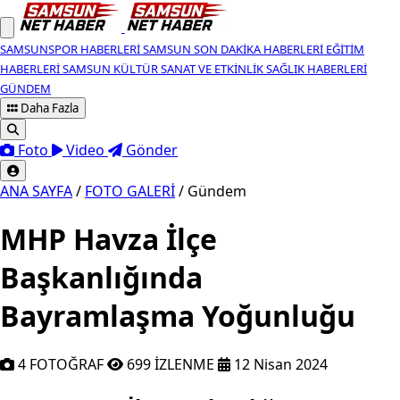
SAMSUNSPOR HABERLERI
SAMSUN SON DAKIKA HABERLERI
EĞITIM
HABERLERI
SAMSUN KÜLTÜR SANAT VE ETKINLIK
SAĞLIK HABERLERI
GÜNDEM
Daha Fazla
Foto
Video
Gönder
ANA SAYFA
/
FOTO GALERİ
/
Gündem
MHP Havza İlçe
Başkanlığında
Bayramlaşma Yoğunluğu
4 FOTOĞRAF
699 İZLENME
12 Nisan 2024
MHP Havza İlçe Başkanlığı'nın ev sa