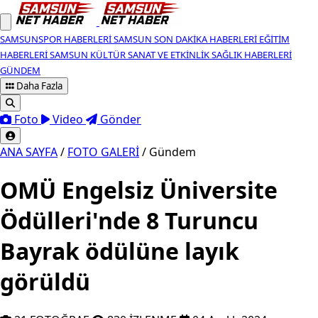
SAMSUNSPOR HABERLERI
SAMSUN SON DAKIKA HABERLERI
EĞITIM
HABERLERI
SAMSUN KÜLTÜR SANAT VE ETKINLIK
SAĞLIK HABERLERI
GÜNDEM
Daha Fazla
Foto
Video
Gönder
ANA SAYFA
/
FOTO GALERİ
/
Gündem
OMÜ Engelsiz Üniversite
Ödülleri'nde 8 Turuncu
Bayrak ödülüne layık
görüldü