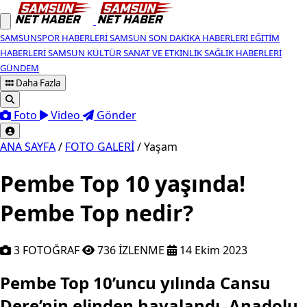
SAMSUNSPOR HABERLERI
SAMSUN SON DAKIKA HABERLERI
EĞITIM
HABERLERI
SAMSUN KÜLTÜR SANAT VE ETKINLIK
SAĞLIK HABERLERI
GÜNDEM
Daha Fazla
Foto
Video
Gönder
ANA SAYFA
/
FOTO GALERİ
/
Yaşam
Pembe Top 10 yaşında!
Pembe Top nedir?
3 FOTOĞRAF
736 İZLENME
14 Ekim 2023
Pembe Top 10’uncu yılında Cansu Dere’
Pembe Top 10’uncu yılında Cansu
Dere’nin elinden havalandı. Anadolu