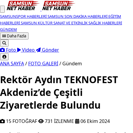
SAMSUNSPOR HABERLERI
SAMSUN SON DAKIKA HABERLERI
EĞITIM
HABERLERI
SAMSUN KÜLTÜR SANAT VE ETKINLIK
SAĞLIK HABERLERI
GÜNDEM
Daha Fazla
Foto
Video
Gönder
ANA SAYFA
/
FOTO GALERİ
/
Gündem
Rektör Aydın TEKNOFEST
Akdeniz’de Çeşitli
Ziyaretlerde Bulundu
15 FOTOĞRAF
731 İZLENME
06 Ekim 2024
Rektör Aydın, TEKNOFEST Akdeniz’de B