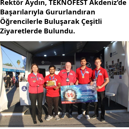
Rektör Aydın, TEKNOFEST Akdeniz’de
Başarılarıyla Gururlandıran
Öğrencilerle Buluşarak Çeşitli
Ziyaretlerde Bulundu.