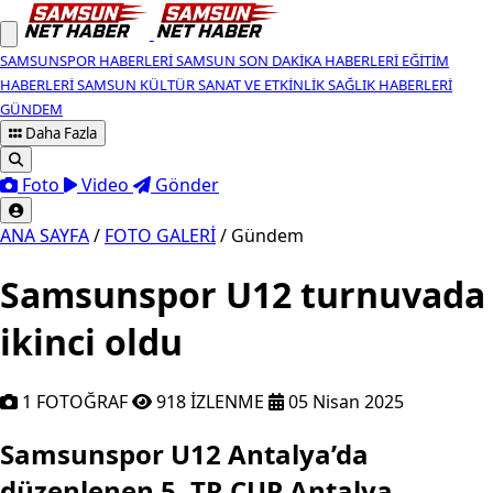
SAMSUNSPOR HABERLERI
SAMSUN SON DAKIKA HABERLERI
EĞITIM
HABERLERI
SAMSUN KÜLTÜR SANAT VE ETKINLIK
SAĞLIK HABERLERI
GÜNDEM
Daha Fazla
Foto
Video
Gönder
ANA SAYFA
/
FOTO GALERİ
/
Gündem
Samsunspor U12 turnuvada
ikinci oldu
1 FOTOĞRAF
918 İZLENME
05 Nisan 2025
Samsunspor U12 Antalya’da düzenlenen
Samsunspor U12 Antalya’da
düzenlenen 5. TR CUP Antalya