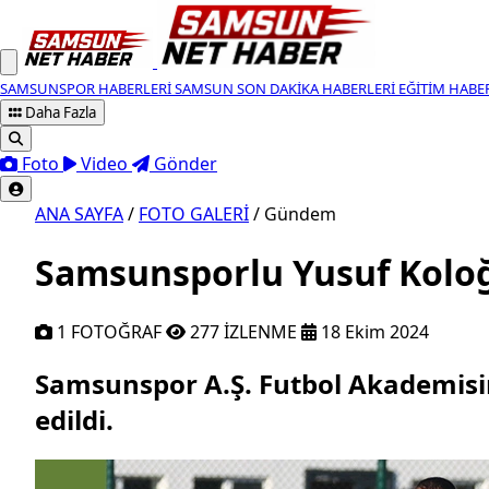
SAMSUNSPOR HABERLERI
SAMSUN SON DAKIKA HABERLERI
EĞITIM HABE
Daha Fazla
Foto
Video
Gönder
ANA SAYFA
/
FOTO GALERİ
/
Gündem
Samsunsporlu Yusuf Koloğl
1 FOTOĞRAF
277 İZLENME
18 Ekim 2024
Samsunspor A.Ş. Futbol Akademisini
Samsunspor A.Ş. Futbol Akademisin
edildi.