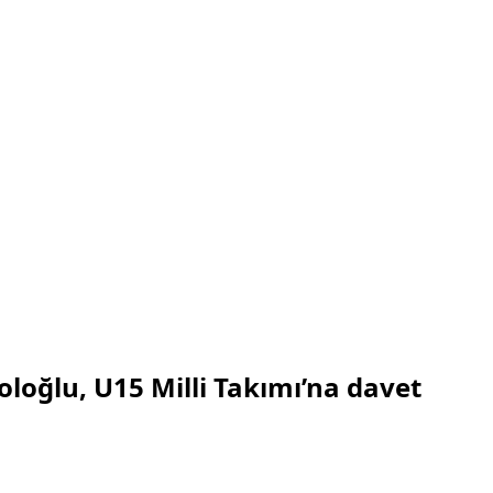
ğlu, U15 Milli Takımı’na davet edildi
loğlu, U15 Milli Takımı’na davet