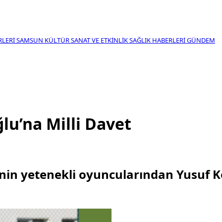
RLERI
SAMSUN KÜLTÜR SANAT VE ETKINLIK
SAĞLIK HABERLERI
GÜNDEM
u’na Milli Davet
n yetenekli oyuncularından Yusuf Kolo
in yetenekli oyuncularından Yusuf Ko