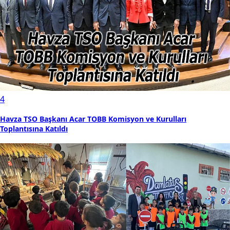
4
Havza TSO Başkanı Acar TOBB Komisyon ve Kurulları
Toplantısına Katıldı