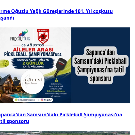
erme Oğuzlu Yağlı Güreşlerinde 101. Yıl coşkusu
aşandı
apanca'dan Samsun'daki Pickleball Şampiyonası'na
atil sponsoru