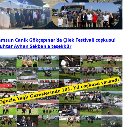
amsun Canik Gökçepınar'da Çilek Festivali coşkusu!
uhtar Ayhan Sekban'a teşekkür