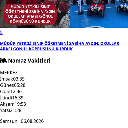
5
MÜDÜR YETKİLİ SINIF ÖĞRETMENİ SABİHA AYDIN: OKULLAR
ARASI GÖNÜL KÖPRÜSÜNÜ KURDUK
Namaz Vakitleri
MERKEZ
İmsak
03:35
Güneş
05:28
Öğle
12:46
İkindi
16:39
Akşam
19:53
Yatsı
21:28
Samsun · 06.08.2026