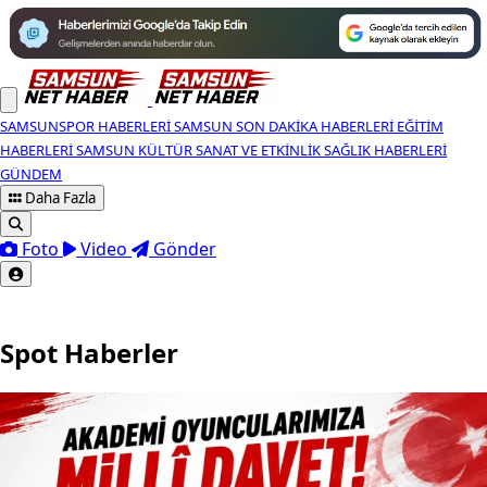
SAMSUNSPOR HABERLERI
SAMSUN SON DAKIKA HABERLERI
EĞITIM
HABERLERI
SAMSUN KÜLTÜR SANAT VE ETKINLIK
SAĞLIK HABERLERI
GÜNDEM
Daha Fazla
Foto
Video
Gönder
Spot Haberler