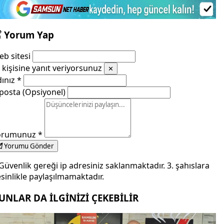
Yorum Yap
b sitesi
kişisine yanıt veriyorsunuz
✕
dınız
*
posta (Opsiyonel)
orumunuz
*
Yorumu Gönder
Güvenlik gereği ip adresiniz saklanmaktadır. 3. şahıslara
sinlikle paylaşılmamaktadır.
UNLAR DA İLGİNİZİ ÇEKEBİLİR