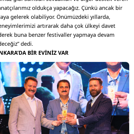
anatçılarımız oldukça yapacağız. Çünkü ancak bir
raya gelerek olabiliyor. Önümüzdeki yıllarda,
eneyimlerimizi artırarak daha çok ülkeyi davet
derek buna benzer festivaller yapmaya devam
deceğiz” dedi.
NKARA’DA BİR EVİNİZ VAR