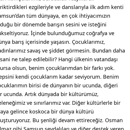
riktirdikleri ezgileriyle ve danslarıyla ilk adım kenti
amsun’dan tüm dünyaya, en çok ihtiyacımızın
lduğu bir dönemde barışın sesini ve isteğini
ükseltiyoruz. İçinde bulunduğumuz coğrafya ve
ünya barış içerisinde yaşasın. Çocuklarımız,
adınlarımız savaş ve şiddet görmesin. Bundan daha
nsani ne talep edilebilir? Hangi ülkenin vatandaşı
lursa olsun, benim çocuklarımdan bir farkı yok.
epsini kendi çocuklarım kadar seviyorum. Benim
ocuklarımın birisi de dünyanın bir ucunda, diğeri
ir ucunda. Artık dünyada bir kültürümüz,
leneğimiz ve sınırlarımız var. Diğer kültürlerle bir
raya gelince koskoca bir dünya kültürü
luşturuyoruz. Bu şenliği devam ettireceğiz. Osman
ılmaz gibi Samsun sevdalıları ve diğer destek veren