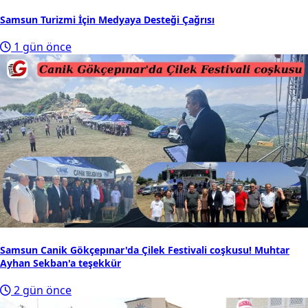
Samsun Turizmi İçin Medyaya Desteği Çağrısı
1 gün önce
Samsun Canik Gökçepınar'da Çilek Festivali coşkusu! Muhtar
Ayhan Sekban'a teşekkür
2 gün önce