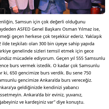
enliğin, Samsun için çok değerli olduğunu
aydeden ASFED Genel Başkanı Osman Yılmaz ise,
Emeği geçen herkese çok teşekkür ederiz. Yaklaşık
2 ilde teşkilatı olan 300 bin üyeye sahip yapıda
ürkiye genelinde sizleri temsil etmek için gece
ündüz mücadele ediyorum. Geçen yıl 555 Samsunlu
ence burs vermek istedik. O kadar çok Samsunlu
ar ki, 650 gencimize burs verdik. Bu sene 750
amsunlu gencimize Ankara’da burs vereceğiz.
nkara’ya geldiğinizde kendinizi yabancı
issetmeyin. Ankara’da bir eviniz, yuvanız,
ğabeyiniz ve kardeşiniz var” diye konuştu.