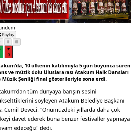
ündem
Paylaş
0
0
takum’da, 10 ülkenin katılımıyla 5 gün boyunca süren
ans ve müzik dolu Uluslararası Atakum Halk Dansları
 Müzik Şenliği final gösterileriyle sona erdi.
takum’dan tüm dünyaya barışın sesini
ükselttiklerini söyleyen Atakum Belediye Başkanı
v. Cemil Deveci, “Önümüzdeki yıllarda daha çok
lkeyi davet ederek buna benzer festivaller yapmaya
evam edeceğiz” dedi.