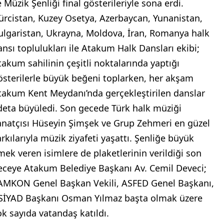
 Müzik Şenliği final gösterileriyle sona erdi.
ürcistan, Kuzey Osetya, Azerbaycan, Yunanistan,
ulgaristan, Ukrayna, Moldova, İran, Romanya halk
ansı toplulukları ile Atakum Halk Dansları ekibi;
takum sahilinin çeşitli noktalarında yaptığı
österilerle büyük beğeni toplarken, her akşam
takum Kent Meydanı’nda gerçekleştirilen danslar
deta büyüledi. Son gecede Türk halk müziği
anatçısı Hüseyin Şimşek ve Grup Zehmeri en güzel
arkılarıyla müzik ziyafeti yaşattı. Şenliğe büyük
mek veren isimlere de plaketlerinin verildiği son
eceye Atakum Belediye Başkanı Av. Cemil Deveci;
AMKON Genel Başkan Vekili, ASFED Genel Başkanı,
SİYAD Başkanı Osman Yılmaz başta olmak üzere
ok sayıda vatandaş katıldı.