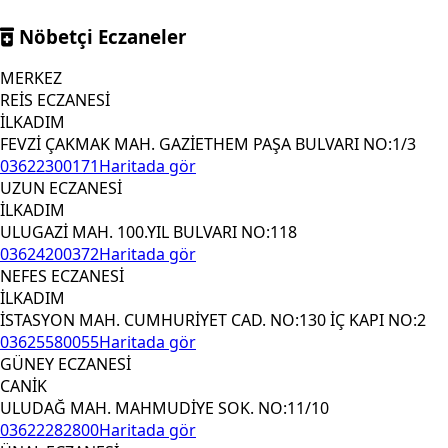
Nöbetçi Eczaneler
MERKEZ
REİS ECZANESİ
İLKADIM
FEVZİ ÇAKMAK MAH. GAZİETHEM PAŞA BULVARI NO:1/3
03622300171
Haritada gör
UZUN ECZANESİ
İLKADIM
ULUGAZİ MAH. 100.YIL BULVARI NO:118
03624200372
Haritada gör
NEFES ECZANESİ
İLKADIM
İSTASYON MAH. CUMHURİYET CAD. NO:130 İÇ KAPI NO:2
03625580055
Haritada gör
GÜNEY ECZANESİ
CANİK
ULUDAĞ MAH. MAHMUDİYE SOK. NO:11/10
03622282800
Haritada gör