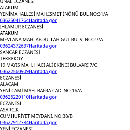
ÜNAL ECZANESİ
ATAKUM
YENİMAHALLESİ MAH.İSMET İNÖNÜ BUL.NO:31/A
03625041764
Haritada gör
IHLAMUR ECZANESİ
ATAKUM
MEVLANA MAH. ABDULLAH GÜL BULV. NO:27/A
03624372637
Haritada gör
SANCAR ECZANESİ
TEKKEKÖY
19 MAYIS MAH. HACI ALİ EKİNCİ BULVARI 7/C
03622560909
Haritada gör
ECZANESİ
ALAÇAM
YENİ CAMİ MAH. BAFRA CAD. NO:16/A
03626220110
Haritada gör
ECZANESİ
ASARCIK
CUMHURİYET MEYDANI. NO:38/B
03627912784
Haritada gör
YENİ ECZANESİ