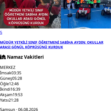
5
MÜDÜR YETKİLİ SINIF ÖĞRETMENİ SABİHA AYDIN: OKULLAR
ARASI GÖNÜL KÖPRÜSÜNÜ KURDUK
Namaz Vakitleri
MERKEZ
İmsak
03:35
Güneş
05:28
Öğle
12:46
İkindi
16:39
Akşam
19:53
Yatsı
21:28
Samsun · 06.08.2026