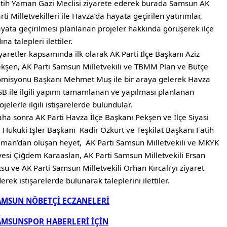
tih Yaman Gazi Meclisi ziyarete ederek burada Samsun AK
rti Milletvekilleri ile Havza’da hayata geçirilen yatırımlar,
yata geçirilmesi planlanan projeler hakkında görüşerek ilçe
ına talepleri ilettiler.
yaretler kapsamında ilk olarak AK Parti İlçe Başkanı Aziz
kşen, AK Parti Samsun Milletvekili ve TBMM Plan ve Bütçe
misyonu Başkanı Mehmet Muş ile bir araya gelerek Havza
B ile ilgili yapımı tamamlanan ve yapılması planlanan
ojelerle ilgili istişarelerde bulundular.
ha sonra AK Parti Havza İlçe Başkanı Pekşen ve İlçe Siyasi
 Hukuki İşler Başkanı Kadir Özkurt ve Teşkilat Başkanı Fatih
man’dan oluşan heyet, AK Parti Samsun Milletvekili ve MKYK
esi Çiğdem Karaaslan, AK Parti Samsun Milletvekili Ersan
su ve AK Parti Samsun Milletvekili Orhan Kırcalı’yı ziyaret
erek istişarelerde bulunarak taleplerini ilettiler.
AMSUN NÖBETÇİ ECZANELERİ
AMSUNSPOR HABERLERİ İÇİN