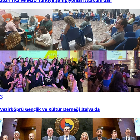
2024 YKS ve MSÜ Türkiye Şampiyonları Atakum'dan
3
Vezirköprü Gençlik ve Kültür Derneği İtalya'da