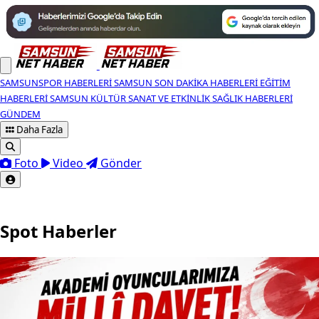
SAMSUNSPOR HABERLERI
SAMSUN SON DAKIKA HABERLERI
EĞITIM
HABERLERI
SAMSUN KÜLTÜR SANAT VE ETKINLIK
SAĞLIK HABERLERI
GÜNDEM
Daha Fazla
Foto
Video
Gönder
Spot Haberler