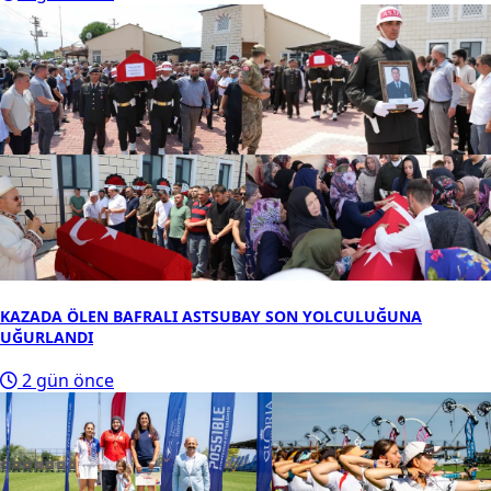
KAZADA ÖLEN BAFRALI ASTSUBAY SON YOLCULUĞUNA
UĞURLANDI
2 gün önce