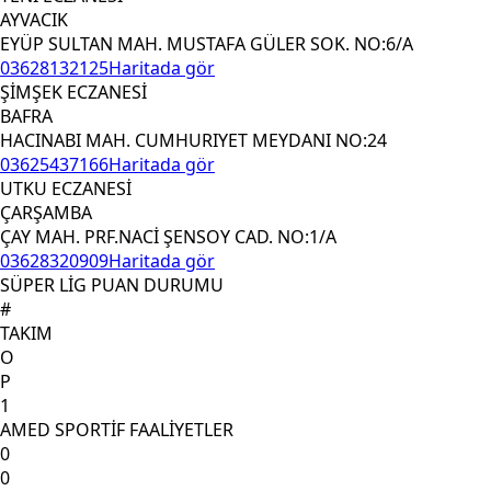
AYVACIK
EYÜP SULTAN MAH. MUSTAFA GÜLER SOK. NO:6/A
03628132125
Haritada gör
ŞİMŞEK ECZANESİ
BAFRA
HACINABI MAH. CUMHURIYET MEYDANI NO:24
03625437166
Haritada gör
UTKU ECZANESİ
ÇARŞAMBA
ÇAY MAH. PRF.NACİ ŞENSOY CAD. NO:1/A
03628320909
Haritada gör
SÜPER LİG PUAN DURUMU
#
TAKIM
O
P
1
AMED SPORTİF FAALİYETLER
0
0