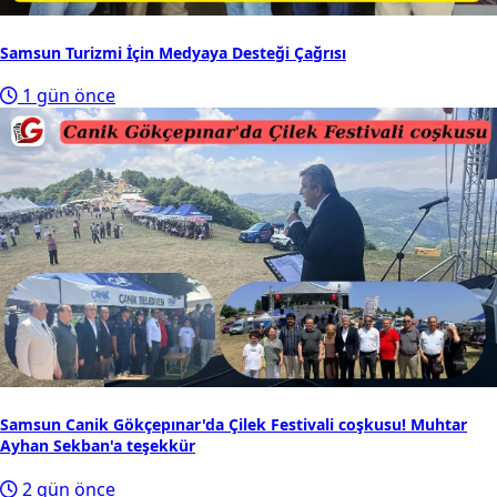
Samsun Turizmi İçin Medyaya Desteği Çağrısı
1 gün önce
Samsun Canik Gökçepınar'da Çilek Festivali coşkusu! Muhtar
Ayhan Sekban'a teşekkür
2 gün önce