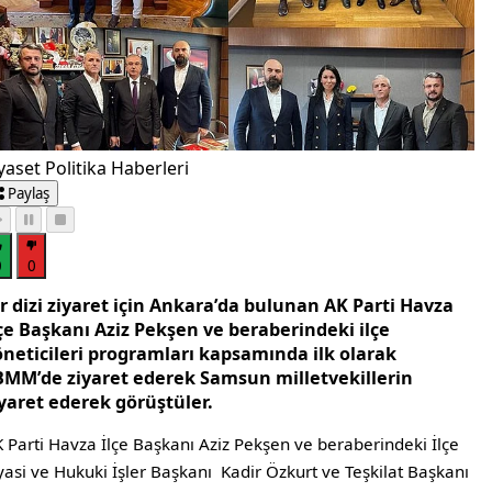
yaset Politika Haberleri
Paylaş
0
0
r dizi ziyaret için Ankara’da bulunan AK Parti Havza
lçe Başkanı Aziz Pekşen ve beraberindeki ilçe
öneticileri programları kapsamında ilk olarak
BMM’de ziyaret ederek Samsun milletvekillerin
iyaret ederek görüştüler.
 Parti Havza İlçe Başkanı Aziz Pekşen ve beraberindeki İlçe
yasi ve Hukuki İşler Başkanı Kadir Özkurt ve Teşkilat Başkanı