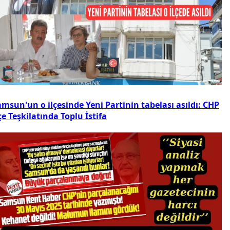
msun'un o ilçesinde Yeni Partinin tabelası asıldı: CHP
çe Teşkilatında Toplu İstifa