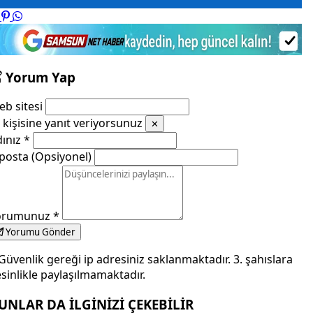
Yorum Yap
b sitesi
kişisine yanıt veriyorsunuz
✕
dınız
*
posta (Opsiyonel)
orumunuz
*
Yorumu Gönder
Güvenlik gereği ip adresiniz saklanmaktadır. 3. şahıslara
sinlikle paylaşılmamaktadır.
UNLAR DA İLGİNİZİ ÇEKEBİLİR