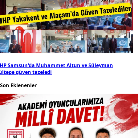
HP Samsun'da Muhammet Altun ve Süleyman
ültepe güven tazeledi
Son Eklenenler