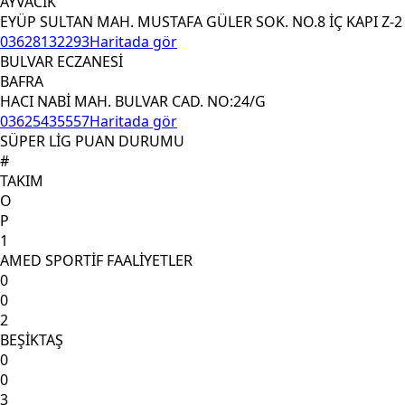
AYVACIK
EYÜP SULTAN MAH. MUSTAFA GÜLER SOK. NO.8 İÇ KAPI Z-2
03628132293
Haritada gör
BULVAR ECZANESİ
BAFRA
HACI NABİ MAH. BULVAR CAD. NO:24/G
03625435557
Haritada gör
SÜPER LİG PUAN DURUMU
#
TAKIM
O
P
1
AMED SPORTİF FAALİYETLER
0
0
2
BEŞİKTAŞ
0
0
3