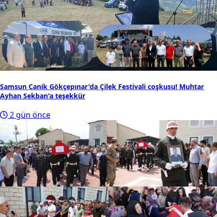
Samsun Canik Gökçepınar'da Çilek Festivali coşkusu! Muhtar
Ayhan Sekban'a teşekkür
2 gün önce