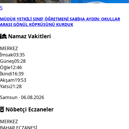
5
MÜDÜR YETKİLİ SINIF ÖĞRETMENİ SABİHA AYDIN: OKULLAR
ARASI GÖNÜL KÖPRÜSÜNÜ KURDUK
Namaz Vakitleri
MERKEZ
İmsak
03:35
Güneş
05:28
Öğle
12:46
İkindi
16:39
Akşam
19:53
Yatsı
21:28
Samsun · 06.08.2026
Nöbetçi Eczaneler
MERKEZ
BAHAR ECZANESİ