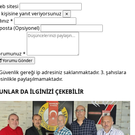
b sitesi
kişisine yanıt veriyorsunuz
✕
dınız
*
posta (Opsiyonel)
orumunuz
*
Yorumu Gönder
Güvenlik gereği ip adresiniz saklanmaktadır. 3. şahıslara
sinlikle paylaşılmamaktadır.
UNLAR DA İLGİNİZİ ÇEKEBİLİR