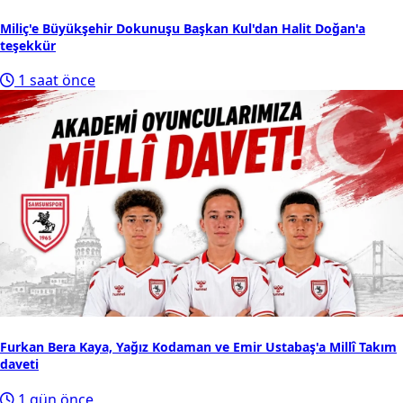
Miliç'e Büyükşehir Dokunuşu Başkan Kul'dan Halit Doğan'a
teşekkür
1 saat önce
Furkan Bera Kaya, Yağız Kodaman ve Emir Ustabaş'a Millî Takım
daveti
1 gün önce