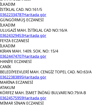
İLKADIM
İSTİKLAL CAD. NO:161/5
03622334787
Haritada gör
GÜNGÖRMÜŞ ECZANESİ
İLKADIM
ULUGAZİ MAH. İSTİKLAL CAD NO:16/A
03624329453
Haritada gör
FEYZA ECZANESİ
İLKADIM
KIRAN MAH. 1409. SOK. NO: 15/4
03624474707
Haritada gör
HANİFE ECZANESİ
CANİK
BELEDİYEEVLERİ MAH. CENGİZ TOPEL CAD. NO:63/A
03622383895
Haritada gör
MARİNA ECZANESİ
ATAKUM
KÖRFEZ MAH. İSMET İNÖNÜ BULVARI NO:79/A-B
03624575959
Haritada gör
MİMAR SİNAN ECZANESİ