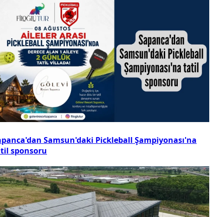
apanca'dan Samsun'daki Pickleball Şampiyonası'na
atil sponsoru