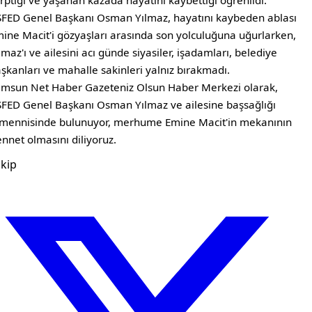
rptığı ve yaşanan kazada hayatını kaybettiği öğrenildi.
FED Genel Başkanı Osman Yılmaz, hayatını kaybeden ablası
ine Macit'i gözyaşları arasında son yolculuğuna uğurlarken,
lmaz'ı ve ailesini acı günde siyasiler, işadamları, belediye
şkanları ve mahalle sakinleri yalnız bırakmadı.
msun Net Haber Gazeteniz Olsun Haber Merkezi olarak,
FED Genel Başkanı Osman Yılmaz ve ailesine başsağlığı
mennisinde bulunuyor, merhume Emine Macit'in mekanının
nnet olmasını diliyoruz.
kip