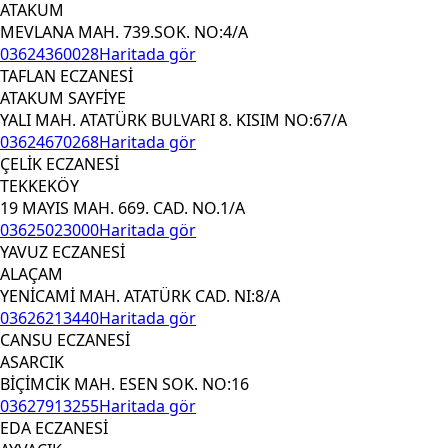
ATAKUM
MEVLANA MAH. 739.SOK. NO:4/A
03624360028
Haritada gör
TAFLAN ECZANESİ
ATAKUM SAYFİYE
YALI MAH. ATATÜRK BULVARI 8. KISIM NO:67/A
03624670268
Haritada gör
ÇELİK ECZANESİ
TEKKEKÖY
19 MAYIS MAH. 669. CAD. NO.1/A
03625023000
Haritada gör
YAVUZ ECZANESİ
ALAÇAM
YENİCAMİ MAH. ATATÜRK CAD. NI:8/A
03626213440
Haritada gör
CANSU ECZANESİ
ASARCIK
BİÇİMCİK MAH. ESEN SOK. NO:16
03627913255
Haritada gör
EDA ECZANESİ