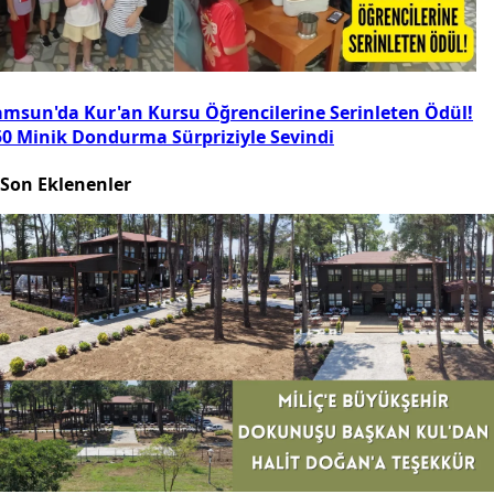
amsun'da Kur'an Kursu Öğrencilerine Serinleten Ödül!
50 Minik Dondurma Sürpriziyle Sevindi
Son Eklenenler