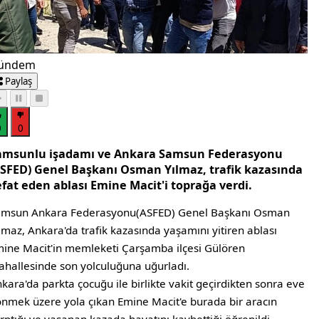
ündem
Paylaş
0
0
amsunlu işadamı ve Ankara Samsun Federasyonu
ASFED) Genel Başkanı Osman Yılmaz, trafik kazasında
efat eden ablası Emine Macit'i toprağa verdi.
amsun Ankara Federasyonu(ASFED) Genel Başkanı Osman
lmaz, Ankara'da trafik kazasında yaşamını yitiren ablası
ine Macit'in memleketi Çarşamba ilçesi Gülören
hallesinde son yolculuğuna uğurladı.
kara'da parkta çocuğu ile birlikte vakit geçirdikten sonra eve
nmek üzere yola çıkan Emine Macit'e burada bir aracın