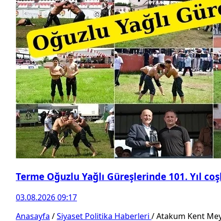
Terme Oğuzlu Yağlı Güreşlerinde 101. Yıl co
03.08.2026 09:17
Anasayfa
/
Siyaset Politika Haberleri
/
Atakum Kent Meyd