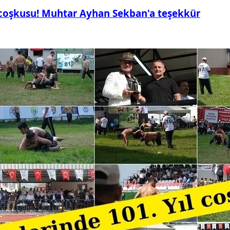
 coşkusu! Muhtar Ayhan Sekban'a teşekkür