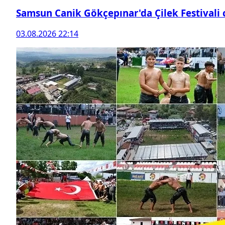
Samsun Canik Gökçepınar'da Çilek Festivali
03.08.2026 22:14