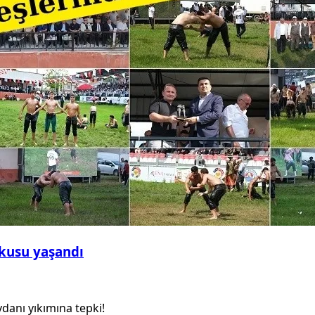
şkusu yaşandı
anı yıkımına tepki!