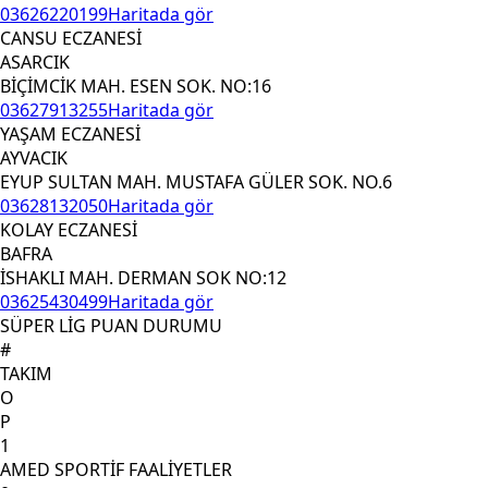
03626220199
Haritada gör
CANSU ECZANESİ
ASARCIK
BİÇİMCİK MAH. ESEN SOK. NO:16
03627913255
Haritada gör
YAŞAM ECZANESİ
AYVACIK
EYUP SULTAN MAH. MUSTAFA GÜLER SOK. NO.6
03628132050
Haritada gör
KOLAY ECZANESİ
BAFRA
İSHAKLI MAH. DERMAN SOK NO:12
03625430499
Haritada gör
SÜPER LİG PUAN DURUMU
#
TAKIM
O
P
1
AMED SPORTİF FAALİYETLER