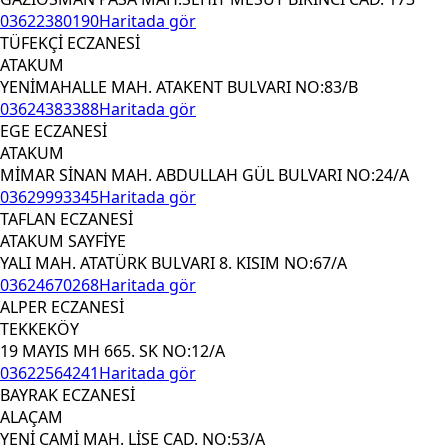
03622380190
Haritada gör
TÜFEKÇİ ECZANESİ
ATAKUM
YENİMAHALLE MAH. ATAKENT BULVARI NO:83/B
03624383388
Haritada gör
EGE ECZANESİ
ATAKUM
MİMAR SİNAN MAH. ABDULLAH GÜL BULVARI NO:24/A
03629993345
Haritada gör
TAFLAN ECZANESİ
ATAKUM SAYFİYE
YALI MAH. ATATÜRK BULVARI 8. KISIM NO:67/A
03624670268
Haritada gör
ALPER ECZANESİ
TEKKEKÖY
19 MAYIS MH 665. SK NO:12/A
03622564241
Haritada gör
BAYRAK ECZANESİ
ALAÇAM
YENİ CAMİ MAH. LİSE CAD. NO:53/A