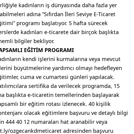
irliğiyle kadınların iş dünyasında daha fazla yer
abilmeleri adına “Sıfırdan İleri Seviye E-Ticaret
ğitimi” programı başlatıyor. 5 hafta sürecek
erslerde kadınları e-ticarete dair birçok başlıkta
emli bilgiler bekliyor.
APSAMLI EĞİTİM PROGRAMI
adınların kendi işlerini kurmalarına veya mevcut
şlerini büyütmelerine yardımcı olmayı hedefleyen
ğitimler, cuma ve cumartesi günleri yapılacak.
atılımcılara sertifika da verilecek programda, 15
na başlıkta e-ticaretin temellerinden başlayarak
apsamlı bir eğitim rotası izlenecek. 40 kişilik
ontenjanı olacak eğitimlere başvuru ve detaylı bilgi
çin 444 40 12 numaraları hat aranabilir veya
it.ly/ozgecankdmeticaret adresinden başvuru