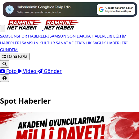
SAMSUNSPOR HABERLERI
SAMSUN SON DAKIKA HABERLERI
EĞITIM
HABERLERI
SAMSUN KÜLTÜR SANAT VE ETKINLIK
SAĞLIK HABERLERI
GÜNDEM
Daha Fazla
Foto
Video
Gönder
Spot Haberler