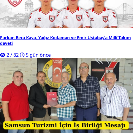
Furkan Bera Kaya, Yağız Kodaman ve Emir Ustabaş'a Millî Takım
daveti
2
/
82
5 gün önce