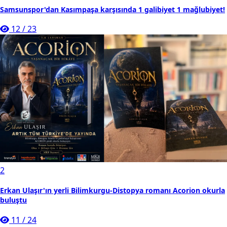
Samsunspor'dan Kasımpaşa karşısında 1 galibiyet 1 mağlubiyet!
12
/
23
2
Erkan Ulaşır'ın yerli Bilimkurgu-Distopya romanı Acorion okurla
buluştu
11
/
24