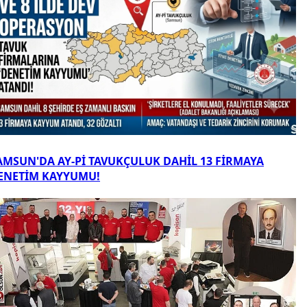
AMSUN'DA AY-Pİ TAVUKÇULUK DAHİL 13 FİRMAYA
ENETİM KAYYUMU!