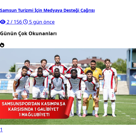
Samsun Turizmi İçin Medyaya Desteği Çağrısı
2
/
156
5 gün önce
Günün Çok Okunanları
1