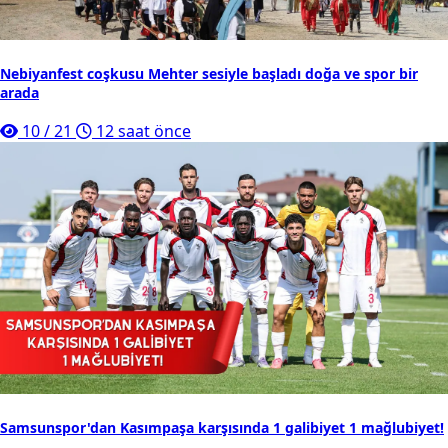
Nebiyanfest coşkusu Mehter sesiyle başladı doğa ve spor bir
arada
10
/
21
12 saat önce
Samsunspor'dan Kasımpaşa karşısında 1 galibiyet 1 mağlubiyet!