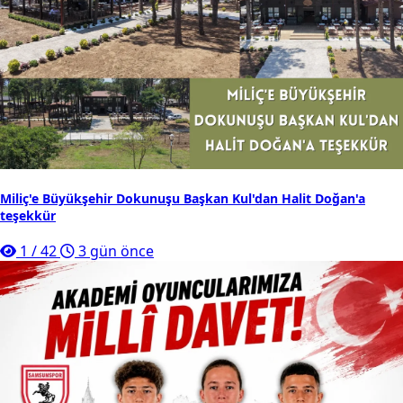
Miliç'e Büyükşehir Dokunuşu Başkan Kul'dan Halit Doğan'a
teşekkür
1
/
42
3 gün önce