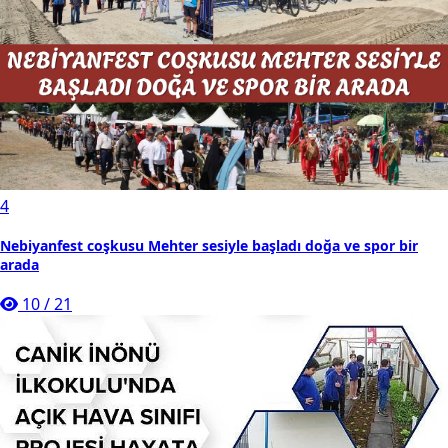
4
Nebiyanfest coşkusu Mehter sesiyle başladı doğa ve spor bir
arada
10
/
21