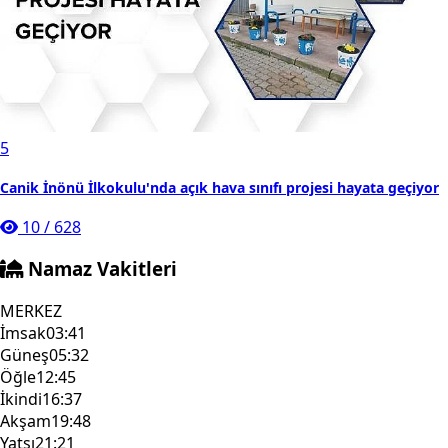
5
Canik İnönü İlkokulu'nda açık hava sınıfı projesi hayata geçiyor
10
/
628
Namaz Vakitleri
MERKEZ
İmsak
03:41
Güneş
05:32
Öğle
12:45
İkindi
16:37
Akşam
19:48
Yatsı
21:21