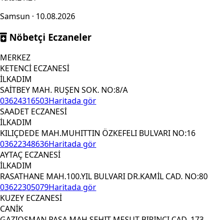
Samsun · 10.08.2026
Nöbetçi Eczaneler
MERKEZ
KETENCİ ECZANESİ
İLKADIM
SAİTBEY MAH. RUŞEN SOK. NO:8/A
03624316503
Haritada gör
SAADET ECZANESİ
İLKADIM
KILIÇDEDE MAH.MUHITTIN ÖZKEFELI BULVARI NO:16
03622348636
Haritada gör
AYTAÇ ECZANESİ
İLKADIM
RASATHANE MAH.100.YIL BULVARI DR.KAMİL CAD. NO:80
03622305079
Haritada gör
KUZEY ECZANESİ
CANİK
GAZIOSMAN PASA MAH.SEHIT MESUT BIRINCI CAD. 173