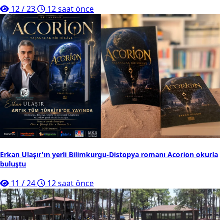
12
/
23
12 saat önce
Erkan Ulaşır'ın yerli Bilimkurgu-Distopya romanı Acorion okurla
buluştu
11
/
24
12 saat önce