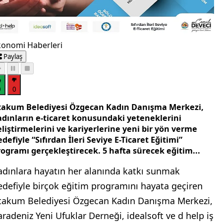
konomi Haberleri
Paylaş
0
0
takum Belediyesi Özgecan Kadın Danışma Merkezi,
adınların e-ticaret konusundaki yeteneklerini
liştirmelerini ve kariyerlerine yeni bir yön verme
defiyle “Sıfırdan İleri Seviye E-Ticaret Eğitimi”
rogramı gerçekleştirecek. 5 hafta sürecek eğitim...
adınlara hayatın her alanında katkı sunmak
edefiyle birçok eğitim programını hayata geçiren
takum Belediyesi Özgecan Kadın Danışma Merkezi,
aradeniz Yeni Ufuklar Derneği, idealsoft ve d help iş