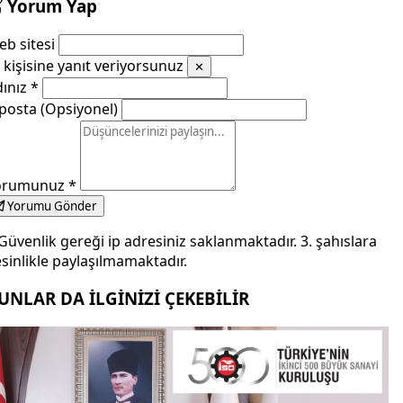
Yorum Yap
b sitesi
kişisine yanıt veriyorsunuz
✕
dınız
*
posta (Opsiyonel)
orumunuz
*
Yorumu Gönder
Güvenlik gereği ip adresiniz saklanmaktadır. 3. şahıslara
sinlikle paylaşılmamaktadır.
UNLAR DA İLGİNİZİ ÇEKEBİLİR