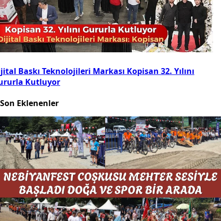
jital Baskı Teknolojileri Markası Kopisan 32. Yılını
ururla Kutluyor
Son Eklenenler