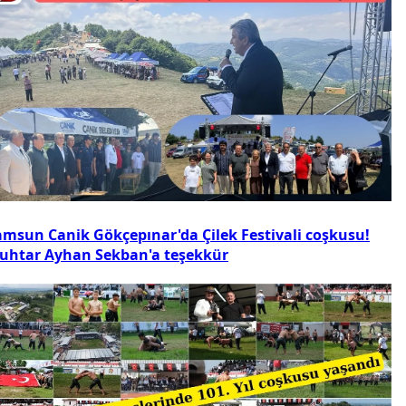
amsun Canik Gökçepınar'da Çilek Festivali coşkusu!
uhtar Ayhan Sekban'a teşekkür