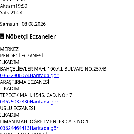
Akşam
19:50
Yatsı
21:24
Samsun · 08.08.2026
Nöbetçi Eczaneler
MERKEZ
RENDECİ ECZANESİ
İLKADIM
BAHÇELİEVLER MAH. 100.YIL BULVARI NO:257/B
03622306074
Haritada gör
ARAŞTIRMA ECZANESİ
İLKADIM
TEPECİK MAH. 1545. CAD. NO:17
03625032330
Haritada gör
USLU ECZANESİ
İLKADIM
LİMAN MAH. ÖĞRETMENLER CAD. NO:1
03624464413
Haritada gör