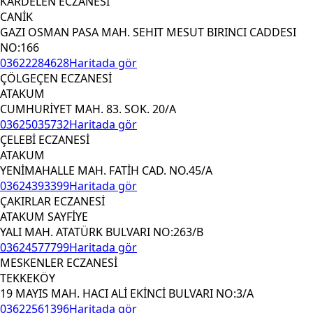
KARDELEN ECZANESİ
CANİK
GAZI OSMAN PASA MAH. SEHIT MESUT BIRINCI CADDESI
NO:166
03622284628
Haritada gör
ÇÖLGEÇEN ECZANESİ
ATAKUM
CUMHURİYET MAH. 83. SOK. 20/A
03625035732
Haritada gör
ÇELEBİ ECZANESİ
ATAKUM
YENİMAHALLE MAH. FATİH CAD. NO.45/A
03624393399
Haritada gör
ÇAKIRLAR ECZANESİ
ATAKUM SAYFİYE
YALI MAH. ATATÜRK BULVARI NO:263/B
03624577799
Haritada gör
MESKENLER ECZANESİ
TEKKEKÖY
19 MAYIS MAH. HACI ALİ EKİNCİ BULVARI NO:3/A
03622561396
Haritada gör