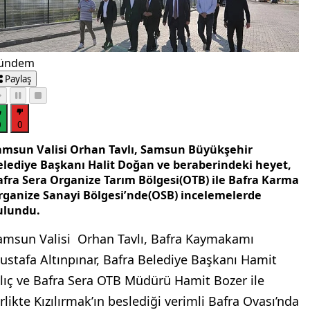
ündem
Paylaş
0
0
amsun Valisi Orhan Tavlı, Samsun Büyükşehir
elediye Başkanı Halit Doğan ve beraberindeki heyet,
afra Sera Organize Tarım Bölgesi(OTB) ile Bafra Karma
rganize Sanayi Bölgesi’nde(OSB) incelemelerde
ulundu.
amsun Valisi Orhan Tavlı, Bafra Kaymakamı
ustafa Altınpınar, Bafra Belediye Başkanı Hamit
ılıç ve Bafra Sera OTB Müdürü Hamit Bozer ile
rlikte Kızılırmak’ın beslediği verimli Bafra Ovası’nda