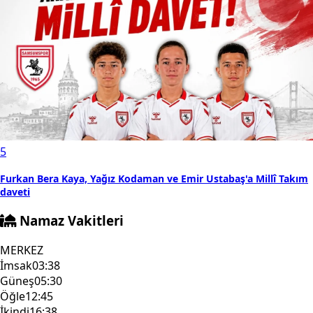
5
Furkan Bera Kaya, Yağız Kodaman ve Emir Ustabaş'a Millî Takım
daveti
Namaz Vakitleri
MERKEZ
İmsak
03:38
Güneş
05:30
Öğle
12:45
İkindi
16:38