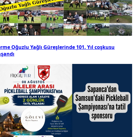
erme Oğuzlu Yağlı Güreşlerinde 101. Yıl coşkusu
aşandı