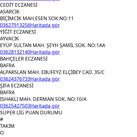
CEDİT ECZANESİ
ASARCIK
BİÇİMCİK MAH.ESEN SOK.NO:11
03627913256
Haritada gör
YİĞİT ECZANESİ
AYVACIK
EYÜP SULTAN MAH. ŞEYH ŞAMİL SOK. NO:1AA
03628132140
Haritada gör
BAHÇELER ECZANESİ
BAFRA
ALPARSLAN MAH. EBUFEYZ ELÇİBEY CAD. 35/C
03624376733
Haritada gör
ŞİFA ECZANESİ
BAFRA
ISHAKLI MAH. DERMAN SOK. NO:10/A
03625427503
Haritada gör
SÜPER LİG PUAN DURUMU
#
TAKIM
O