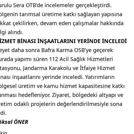
urulu Sera OTB’de incelemeler gerçekleştirdi.
ölgenin tarımsal üretime katkı sağlayan yapısına
ikkat çekilirken, devam eden çalışmalar hakkında
lgi alındı.
İZMET BİNASI İNŞAATLARINI YERİNDE İNCELEDİ
eyet daha sonra Bafra Karma OSB’ye geçerek
urada yapımı süren 112 Acil Sağlık Hizmetleri
stasyonu, Jandarma Karakolu ve İtfaiye Hizmet
nası inşaatlarını yerinde inceledi. Yatırımların
ölgesel üretim ve kamu hizmet kapasitesine katkı
unması hedefleniyor. Ziyaret, bölgedeki altyapı ve
retim odaklı projelerin değerlendirilmesiyle sona
di.
öksal ÖNER
kip