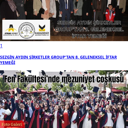
1
SEZGİN AYDIN ŞİRKETLER GROUP'TAN 8. GELENEKSEL İFTAR
YEMEĞİ