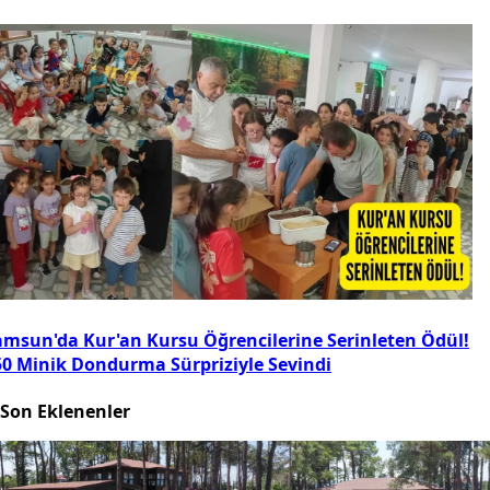
amsun'da Kur'an Kursu Öğrencilerine Serinleten Ödül!
50 Minik Dondurma Sürpriziyle Sevindi
Son Eklenenler