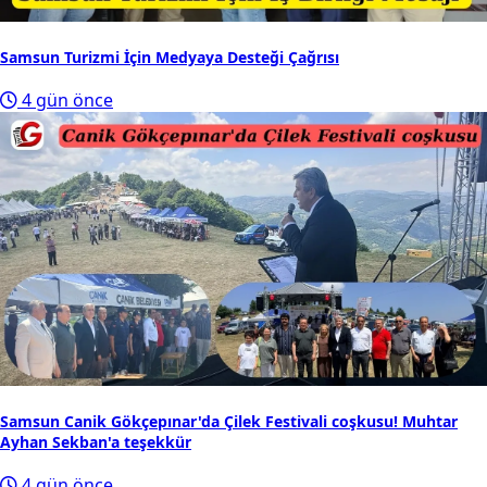
Samsun Turizmi İçin Medyaya Desteği Çağrısı
4 gün önce
Samsun Canik Gökçepınar'da Çilek Festivali coşkusu! Muhtar
Ayhan Sekban'a teşekkür
4 gün önce