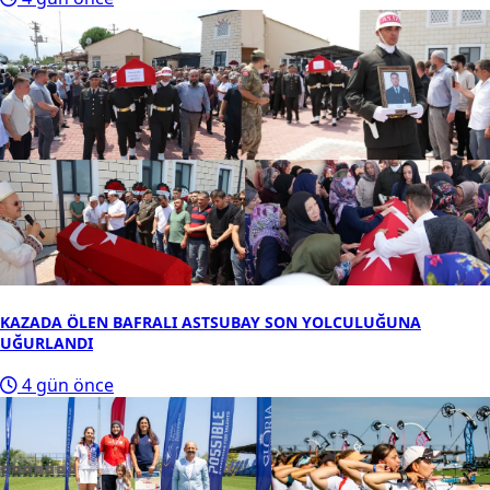
KAZADA ÖLEN BAFRALI ASTSUBAY SON YOLCULUĞUNA
UĞURLANDI
4 gün önce