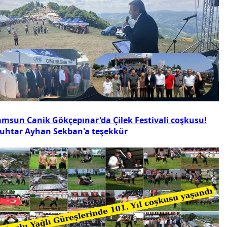
amsun Canik Gökçepınar'da Çilek Festivali coşkusu!
uhtar Ayhan Sekban'a teşekkür