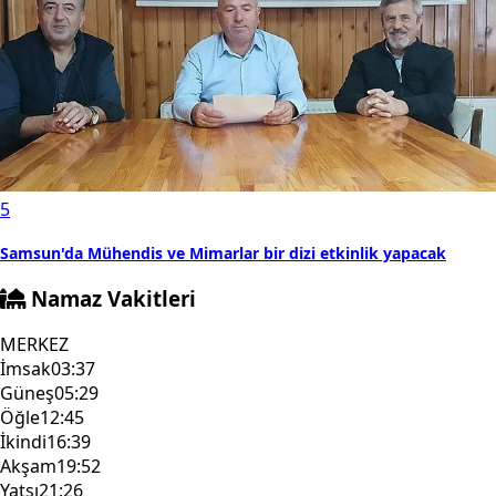
5
Samsun'da Mühendis ve Mimarlar bir dizi etkinlik yapacak
Namaz Vakitleri
MERKEZ
İmsak
03:37
Güneş
05:29
Öğle
12:45
İkindi
16:39
Akşam
19:52
Yatsı
21:26