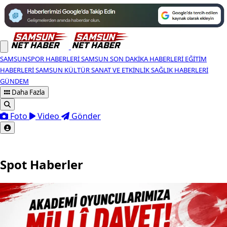
SAMSUNSPOR HABERLERI
SAMSUN SON DAKIKA HABERLERI
EĞITIM
HABERLERI
SAMSUN KÜLTÜR SANAT VE ETKINLIK
SAĞLIK HABERLERI
GÜNDEM
Daha Fazla
Foto
Video
Gönder
Spot Haberler