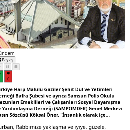
ündem
Paylaş
0
0
ürkiye Harp Malulü Gaziler Şehit Dul ve Yetimleri
erneği Bafra Şubesi ve ayrıca Samsun Polis Okulu
ezunları Emeklileri ve Çalışanları Sosyal Dayanışma
e Yardımlaşma Derneği (SAMPOMDER) Genel Merkezi
sın Sözcüsü Köksal Öner, “İnsanlık olarak içe...
urban, Rabbimize yaklaşma ve iyiye, güzele,