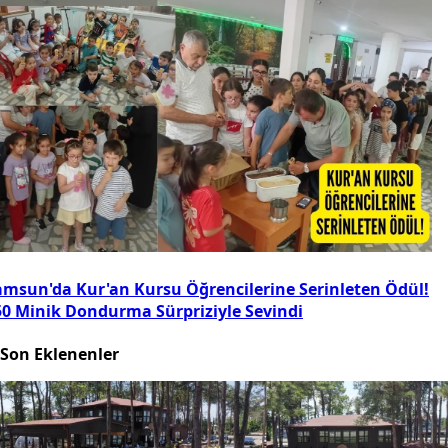
amsun'da Kur'an Kursu Öğrencilerine Serinleten Ödül!
50 Minik Dondurma Sürpriziyle Sevindi
Son Eklenenler