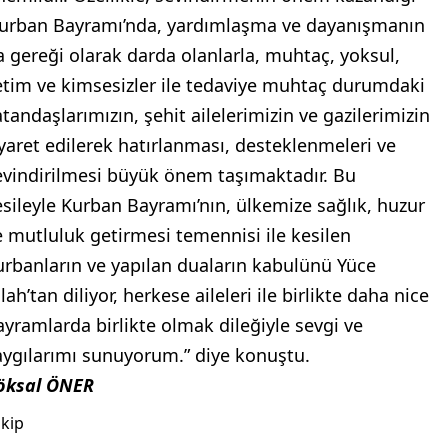
Kurban Bayramı’nda, yardımlaşma ve dayanışmanın
a gereği olarak darda olanlarla, muhtaç, yoksul,
etim ve kimsesizler ile tedaviye muhtaç durumdaki
atandaşlarımızın, şehit ailelerimizin ve gazilerimizin
iyaret edilerek hatırlanması, desteklenmeleri ve
evindirilmesi büyük önem taşımaktadır. Bu
esileyle Kurban Bayramı’nın, ülkemize sağlık, huzur
e mutluluk getirmesi temennisi ile kesilen
urbanların ve yapılan duaların kabulünü Yüce
lah’tan diliyor, herkese aileleri ile birlikte daha nice
ayramlarda birlikte olmak dileğiyle sevgi ve
aygılarımı sunuyorum.” diye konuştu.
öksal ÖNER
kip