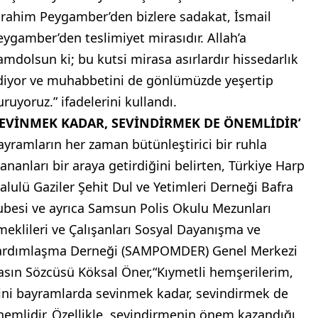
brahim Peygamber’den bizlere sadakat, İsmail
eygamber’den teslimiyet mirasıdır. Allah’a
amdolsun ki; bu kutsi mirasa asırlardır hissedarlık
diyor ve muhabbetini de gönlümüzde yeşertip
uruyoruz.” ifadelerini kullandı.
SEVİNMEK KADAR, SEVİNDİRMEK DE ÖNEMLİDİR’
ayramların her zaman bütünleştirici bir ruhla
nananları bir araya getirdiğini belirten, Türkiye Harp
alulü Gaziler Şehit Dul ve Yetimleri Derneği Bafra
ubesi ve ayrıca Samsun Polis Okulu Mezunları
meklileri ve Çalışanları Sosyal Dayanışma ve
ardımlaşma Derneği (SAMPOMDER) Genel Merkezi
asın Sözcüsü Köksal Öner,“Kıymetli hemşerilerim,
ini bayramlarda sevinmek kadar, sevindirmek de
nemlidir. Özellikle, sevindirmenin önem kazandığı