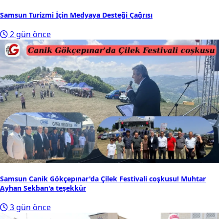
Samsun Turizmi İçin Medyaya Desteği Çağrısı
2 gün önce
Samsun Canik Gökçepınar'da Çilek Festivali coşkusu! Muhtar
Ayhan Sekban'a teşekkür
3 gün önce