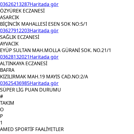
03626213287
Haritada gör
ÖZYÜREK ECZANESİ
ASARCIK
BİÇİNCİK MAHALLESİ ESEN SOK NO:5/1
03627912203
Haritada gör
SAĞLIK ECZANESİ
AYVACIK
EYÜP SULTAN MAH.MOLLA GÜRANİ SOK. NO.21/1
03628132021
Haritada gör
ALTINKAYA ECZANESİ
BAFRA
KIZILIRMAK MAH.19 MAYIS CAD.NO:2/A
03625436985
Haritada gör
SÜPER LİG PUAN DURUMU
#
TAKIM
O
P
1
AMED SPORTİF FAALİYETLER