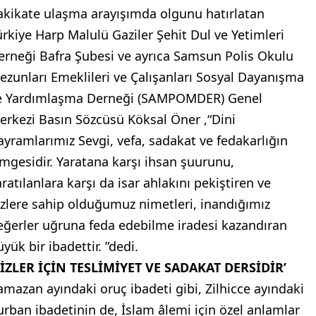
akikate ulaşma arayışımda olgunu hatırlatan
ürkiye Harp Malulü Gaziler Şehit Dul ve Yetimleri
erneği Bafra Şubesi ve ayrıca Samsun Polis Okulu
ezunları Emeklileri ve Çalışanları Sosyal Dayanışma
e Yardımlaşma Derneği (SAMPOMDER) Genel
erkezi Basın Sözcüsü Köksal Öner ,“Dini
ayramlarımız Sevgi, vefa, sadakat ve fedakarlığın
imgesidir. Yaratana karşı ihsan şuurunu,
ratılanlara karşı da isar ahlakını pekiştiren ve
izlere sahip olduğumuz nimetleri, inandığımız
eğerler uğruna feda edebilme iradesi kazandıran
yük bir ibadettir. ”dedi.
BİZLER İÇİN TESLİMİYET VE SADAKAT DERSİDİR’
amazan ayındaki oruç ibadeti gibi, Zilhicce ayındaki
urban ibadetinin de, İslam âlemi için özel anlamlar