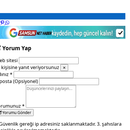
Yorum Yap
b sitesi
kişisine yanıt veriyorsunuz
✕
dınız
*
posta (Opsiyonel)
orumunuz
*
Yorumu Gönder
Güvenlik gereği ip adresiniz saklanmaktadır. 3. şahıslara