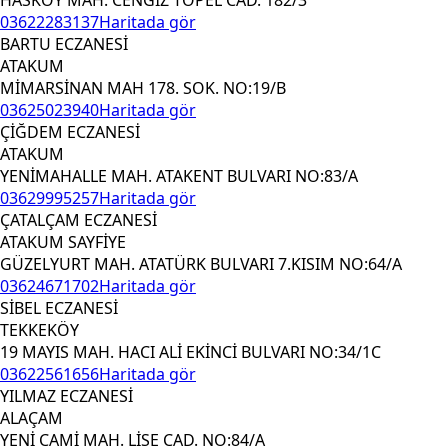
03622283137
Haritada gör
BARTU ECZANESİ
ATAKUM
MİMARSİNAN MAH 178. SOK. NO:19/B
03625023940
Haritada gör
ÇİĞDEM ECZANESİ
ATAKUM
YENİMAHALLE MAH. ATAKENT BULVARI NO:83/A
03629995257
Haritada gör
ÇATALÇAM ECZANESİ
ATAKUM SAYFİYE
GÜZELYURT MAH. ATATÜRK BULVARI 7.KISIM NO:64/A
03624671702
Haritada gör
SİBEL ECZANESİ
TEKKEKÖY
19 MAYIS MAH. HACI ALİ EKİNCİ BULVARI NO:34/1C
03622561656
Haritada gör
YILMAZ ECZANESİ
ALAÇAM
YENİ CAMİ MAH. LİSE CAD. NO:84/A