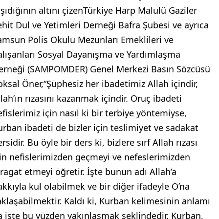
aşıdığının altını çizenTürkiye Harp Malulü Gaziler
ehit Dul ve Yetimleri Derneği Bafra Şubesi ve ayrıca
amsun Polis Okulu Mezunları Emeklileri ve
alışanları Sosyal Dayanışma ve Yardımlaşma
erneği (SAMPOMDER) Genel Merkezi Basın Sözcüsü
öksal Öner,“Şüphesiz her ibadetimiz Allah içindir,
llah’ın rızasını kazanmak içindir. Oruç ibadeti
fislerimiz için nasıl ki bir terbiye yöntemiyse,
urban ibadeti de bizler için teslimiyet ve sadakat
rsidir. Bu öyle bir ders ki, bizlere sırf Allah rızası
çin nefislerimizden geçmeyi ve nefeslerimizden
eragat etmeyi öğretir. İşte bunun adı Allah’a
akkıyla kul olabilmek ve bir diğer ifadeyle O’na
aklaşabilmektir. Kaldı ki, Kurban kelimesinin anlamı
a işte bu yüzden yakınlaşmak şeklindedir. Kurban,