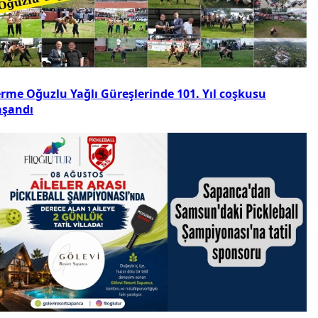
erme Oğuzlu Yağlı Güreşlerinde 101. Yıl coşkusu
aşandı