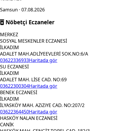
Samsun · 07.08.2026
Nöbetçi Eczaneler
MERKEZ
SOSYAL MESKENLER ECZANESİ
İLKADIM
ADALET MAH.ADLİYEEVLERİ SOK.NO:6/A
03622336933
Haritada gör
SU ECZANESİ
İLKADIM
ADALET MAH. LİSE CAD. NO:69
03622300304
Haritada gör
BENEK ECZANESİ
İLKADIM
İLYASKÖY MAH. AZiZiYE CAD. NO:207/2
03622364450
Haritada gör
HASKÖY NALAN ECZANESİ
CANİK
HASKÖY MAH. CENGİZ TOPEL CAD. 182/3