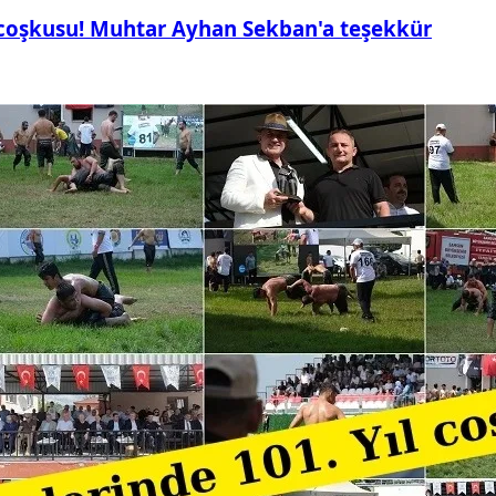
 coşkusu! Muhtar Ayhan Sekban'a teşekkür