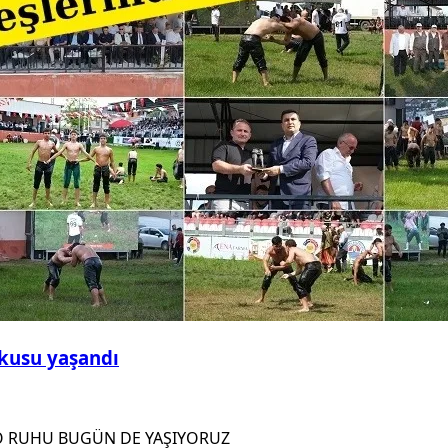
şkusu yaşandı
O RUHU BUGÜN DE YAŞIYORUZ