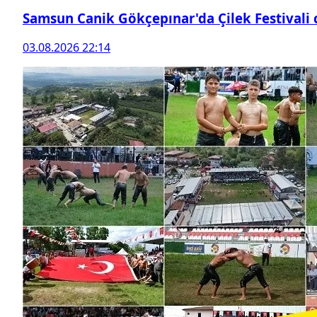
Samsun Canik Gökçepınar'da Çilek Festivali
03.08.2026 22:14