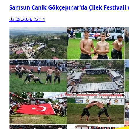
Samsun Canik Gökçepınar'da Çilek Festivali
03.08.2026 22:14