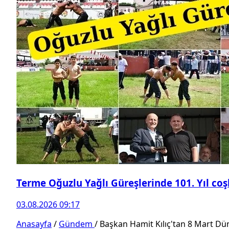
Terme Oğuzlu Yağlı Güreşlerinde 101. Yıl co
03.08.2026 09:17
Anasayfa
/
Gündem
/
Başkan Hamit Kılıç'tan 8 Mart Dü