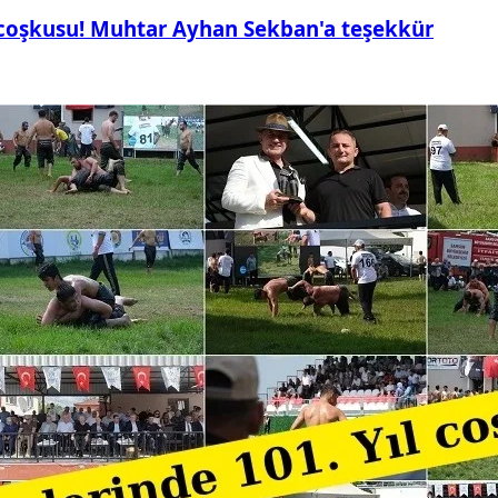
 coşkusu! Muhtar Ayhan Sekban'a teşekkür