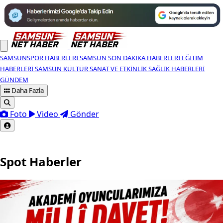
SAMSUNSPOR HABERLERI
SAMSUN SON DAKIKA HABERLERI
EĞITIM
HABERLERI
SAMSUN KÜLTÜR SANAT VE ETKINLIK
SAĞLIK HABERLERI
GÜNDEM
Daha Fazla
Foto
Video
Gönder
Spot Haberler