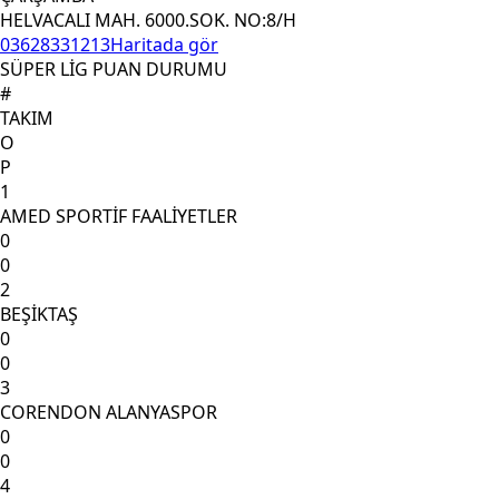
HELVACALI MAH. 6000.SOK. NO:8/H
03628331213
Haritada gör
SÜPER LİG PUAN DURUMU
#
TAKIM
O
P
1
AMED SPORTİF FAALİYETLER
0
0
2
BEŞİKTAŞ
0
0
3
CORENDON ALANYASPOR
0
0
4