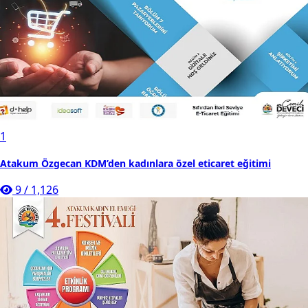
1
Atakum Özgecan KDM’den kadınlara özel eticaret eğitimi
9
/
1,126