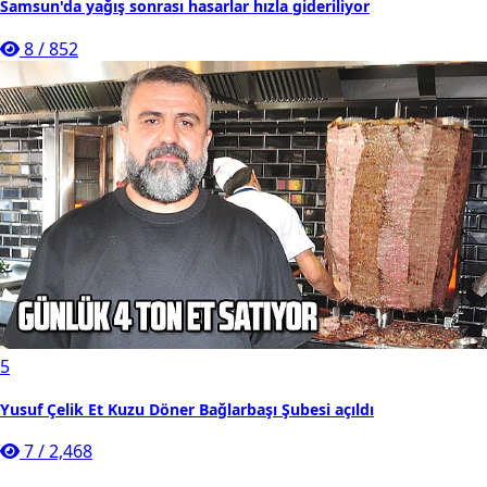
Samsun'da yağış sonrası hasarlar hızla gideriliyor
8
/
852
5
Yusuf Çelik Et Kuzu Döner Bağlarbaşı Şubesi açıldı
7
/
2,468