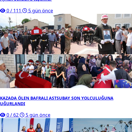
0
/
111
5 gün önce
KAZADA ÖLEN BAFRALI ASTSUBAY SON YOLCULUĞUNA
UĞURLANDI
0
/
62
5 gün önce