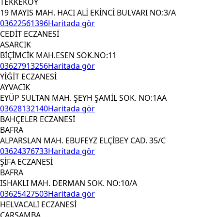
TEKKEKÖY
19 MAYIS MAH. HACI ALİ EKİNCİ BULVARI NO:3/A
03622561396
Haritada gör
CEDİT ECZANESİ
ASARCIK
BİÇİMCİK MAH.ESEN SOK.NO:11
03627913256
Haritada gör
YİĞİT ECZANESİ
AYVACIK
EYÜP SULTAN MAH. ŞEYH ŞAMİL SOK. NO:1AA
03628132140
Haritada gör
BAHÇELER ECZANESİ
BAFRA
ALPARSLAN MAH. EBUFEYZ ELÇİBEY CAD. 35/C
03624376733
Haritada gör
ŞİFA ECZANESİ
BAFRA
ISHAKLI MAH. DERMAN SOK. NO:10/A
03625427503
Haritada gör
HELVACALI ECZANESİ
ÇARŞAMBA