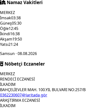
Namaz Vakitleri
MERKEZ
İmsak
03:38
Güneş
05:30
Öğle
12:45
İkindi
16:38
Akşam
19:50
Yatsı
21:24
Samsun · 08.08.2026
Nöbetçi Eczaneler
MERKEZ
RENDECİ ECZANESİ
İLKADIM
BAHÇELİEVLER MAH. 100.YIL BULVARI NO:257/B
03622306074
Haritada gör
ARAŞTIRMA ECZANESİ
İLKADIM