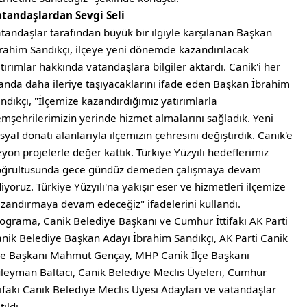
atandaşlardan Sevgi Seli
tandaşlar tarafından büyük bir ilgiyle karşılanan Başkan
rahim Sandıkçı, ilçeye yeni dönemde kazandırılacak
tırımlar hakkında vatandaşlara bilgiler aktardı. Canik'i her
anda daha ileriye taşıyacaklarını ifade eden Başkan İbrahim
ndıkçı, "İlçemize kazandırdığımız yatırımlarla
mşehrilerimizin yerinde hizmet almalarını sağladık. Yeni
syal donatı alanlarıyla ilçemizin çehresini değiştirdik. Canik'e
zyon projelerle değer kattık. Türkiye Yüzyılı hedeflerimiz
oğrultusunda gece gündüz demeden çalışmaya devam
iyoruz. Türkiye Yüzyılı'na yakışır eser ve hizmetleri ilçemize
zandırmaya devam edeceğiz" ifadelerini kullandı.
ograma, Canik Belediye Başkanı ve Cumhur İttifakı AK Parti
nik Belediye Başkan Adayı İbrahim Sandıkçı, AK Parti Canik
çe Başkanı Mahmut Gençay, MHP Canik İlçe Başkanı
leyman Baltacı, Canik Belediye Meclis Üyeleri, Cumhur
tifakı Canik Belediye Meclis Üyesi Adayları ve vatandaşlar
tıldı.