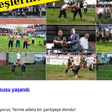
şkusu yaşandı
iyoruz; Terme adeta bir şantiyeye döndü!