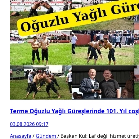
Terme Oğuzlu Yağlı Güreşlerinde 101. Yıl co
03.08.2026 09:17
Anasayfa
/
Gündem
/
Başkan Kul: Laf değil hizmet üret