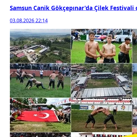
Samsun Canik Gökçepınar'da Çilek Festivali
03.08.2026 22:14