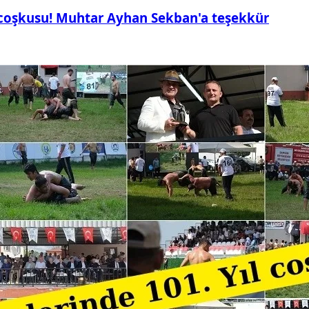
 coşkusu! Muhtar Ayhan Sekban'a teşekkür