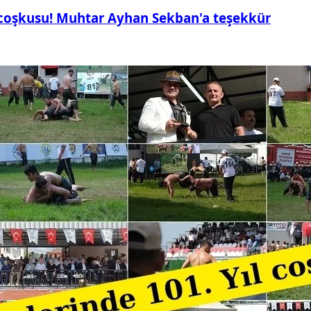
 coşkusu! Muhtar Ayhan Sekban'a teşekkür