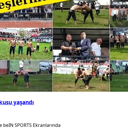
şkusu yaşandı
e beIN SPORTS Ekranlarında