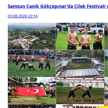
Samsun Canik Gökçepınar'da Çilek Festivali
03.08.2026 22:14