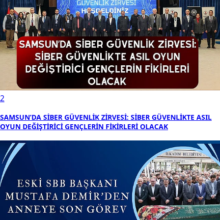
2
SAMSUN’DA SİBER GÜVENLİK ZİRVESİ: SİBER GÜVENLİKTE ASIL
OYUN DEĞİŞTİRİCİ GENÇLERİN FİKİRLERİ OLACAK