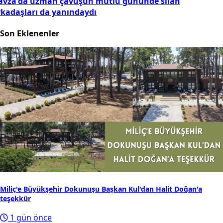
avza'da uzman çavuşun mutlu gününde silah
rkadaşları da yanındaydı
Son Eklenenler
Miliç'e Büyükşehir Dokunuşu Başkan Kul'dan Halit Doğan'a
teşekkür
1 gün önce