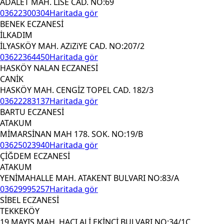
ADALET MAH. LİSE CAD. NO:69
03622300304
Haritada gör
BENEK ECZANESİ
İLKADIM
İLYASKÖY MAH. AZiZiYE CAD. NO:207/2
03622364450
Haritada gör
HASKÖY NALAN ECZANESİ
CANİK
HASKÖY MAH. CENGİZ TOPEL CAD. 182/3
03622283137
Haritada gör
BARTU ECZANESİ
ATAKUM
MİMARSİNAN MAH 178. SOK. NO:19/B
03625023940
Haritada gör
ÇİĞDEM ECZANESİ
ATAKUM
YENİMAHALLE MAH. ATAKENT BULVARI NO:83/A
03629995257
Haritada gör
SİBEL ECZANESİ
TEKKEKÖY
19 MAYIS MAH. HACI ALİ EKİNCİ BULVARI NO:34/1C