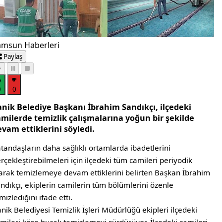
amsun Haberleri
Paylaş
0
0
anik Belediye Başkanı İbrahim Sandıkçı, ilçedeki
amilerde temizlik çalışmalarına yoğun bir şekilde
vam ettiklerini söyledi.
tandaşların daha sağlıklı ortamlarda ibadetlerini
rçekleştirebilmeleri için ilçedeki tüm camileri periyodik
arak temizlemeye devam ettiklerini belirten Başkan İbrahim
ndıkçı, ekiplerin camilerin tüm bölümlerini özenle
mizlediğini ifade etti.
nik Belediyesi Temizlik İşleri Müdürlüğü ekipleri ilçedeki