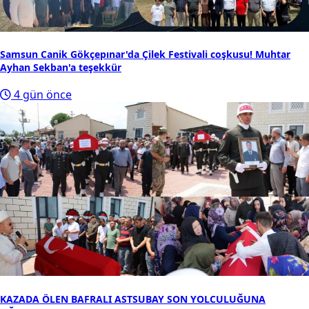
Samsun Canik Gökçepınar'da Çilek Festivali coşkusu! Muhtar
Ayhan Sekban'a teşekkür
4 gün önce
KAZADA ÖLEN BAFRALI ASTSUBAY SON YOLCULUĞUNA