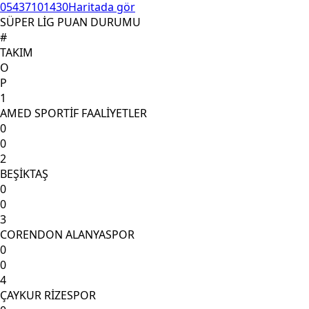
05437101430
Haritada gör
SÜPER LİG PUAN DURUMU
#
TAKIM
O
P
1
AMED SPORTİF FAALİYETLER
0
0
2
BEŞİKTAŞ
0
0
3
CORENDON ALANYASPOR
0
0
4
ÇAYKUR RİZESPOR