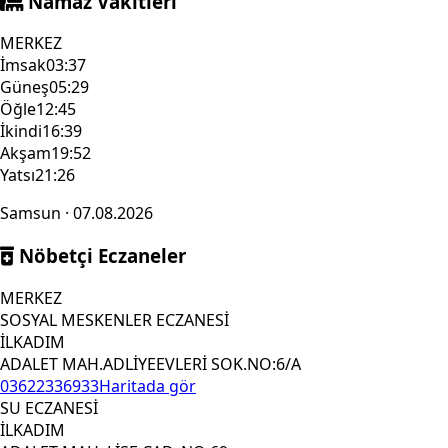
Namaz Vakitleri
MERKEZ
İmsak
03:37
Güneş
05:29
Öğle
12:45
İkindi
16:39
Akşam
19:52
Yatsı
21:26
Samsun · 07.08.2026
Nöbetçi Eczaneler
MERKEZ
SOSYAL MESKENLER ECZANESİ
İLKADIM
ADALET MAH.ADLİYEEVLERİ SOK.NO:6/A
03622336933
Haritada gör
SU ECZANESİ
İLKADIM