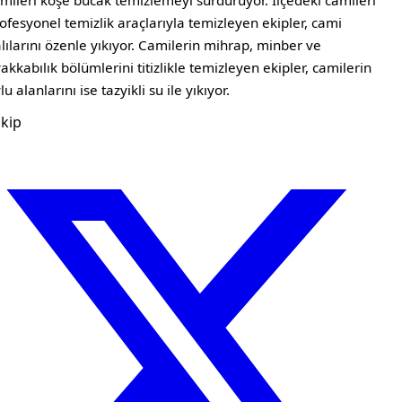
mileri köşe bucak temizlemeyi sürdürüyor. İlçedeki camileri
ofesyonel temizlik araçlarıyla temizleyen ekipler, cami
lılarını özenle yıkıyor. Camilerin mihrap, minber ve
akkabılık bölümlerini titizlikle temizleyen ekipler, camilerin
lu alanlarını ise tazyikli su ile yıkıyor.
kip