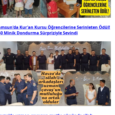
amsun'da Kur'an Kursu Öğrencilerine Serinleten Ödül!
50 Minik Dondurma Sürpriziyle Sevindi