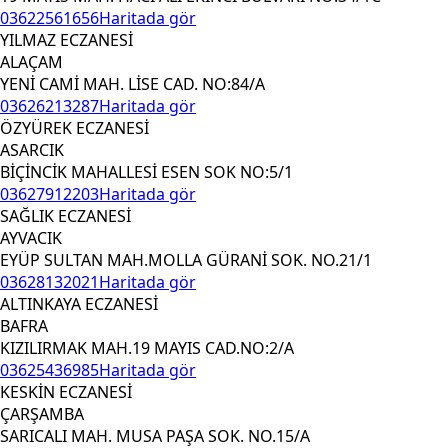
03622561656
Haritada gör
YILMAZ ECZANESİ
ALAÇAM
YENİ CAMİ MAH. LİSE CAD. NO:84/A
03626213287
Haritada gör
ÖZYÜREK ECZANESİ
ASARCIK
BİÇİNCİK MAHALLESİ ESEN SOK NO:5/1
03627912203
Haritada gör
SAĞLIK ECZANESİ
AYVACIK
EYÜP SULTAN MAH.MOLLA GÜRANİ SOK. NO.21/1
03628132021
Haritada gör
ALTINKAYA ECZANESİ
BAFRA
KIZILIRMAK MAH.19 MAYIS CAD.NO:2/A
03625436985
Haritada gör
KESKİN ECZANESİ
ÇARŞAMBA
SARICALI MAH. MUSA PAŞA SOK. NO.15/A