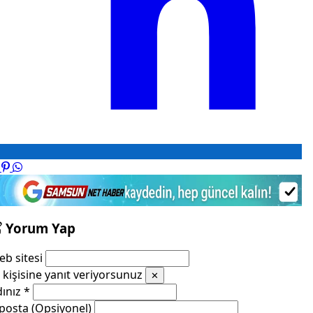
Yorum Yap
b sitesi
kişisine yanıt veriyorsunuz
✕
dınız
*
posta (Opsiyonel)