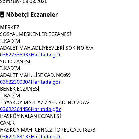
Samsun · 08.08.2026
Nöbetçi Eczaneler
MERKEZ
SOSYAL MESKENLER ECZANESİ
İLKADIM
ADALET MAH.ADLİYEEVLERİ SOK.NO:6/A
03622336933
Haritada gör
SU ECZANESİ
İLKADIM
ADALET MAH. LİSE CAD. NO:69
03622300304
Haritada gör
BENEK ECZANESİ
İLKADIM
İLYASKÖY MAH. AZiZiYE CAD. NO:207/2
03622364450
Haritada gör
HASKÖY NALAN ECZANESİ
CANİK
HASKÖY MAH. CENGİZ TOPEL CAD. 182/3
03622283137
Haritada gör