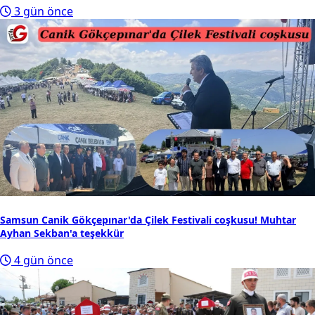
3 gün önce
Samsun Canik Gökçepınar'da Çilek Festivali coşkusu! Muhtar
Ayhan Sekban'a teşekkür
4 gün önce