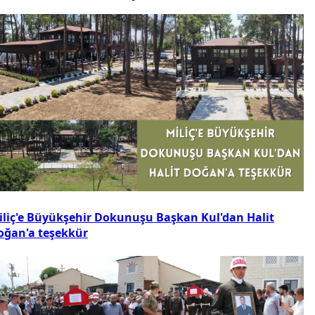
iliç'e Büyükşehir Dokunuşu Başkan Kul'dan Halit
oğan'a teşekkür