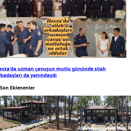
avza'da uzman çavuşun mutlu gününde silah
rkadaşları da yanındaydı
Son Eklenenler