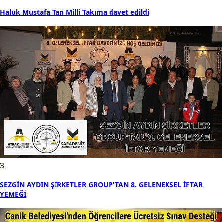
Haluk Mustafa Tan Milli Takıma davet edildi
3
SEZGİN AYDIN ŞİRKETLER GROUP'TAN 8. GELENEKSEL İFTAR
YEMEĞİ