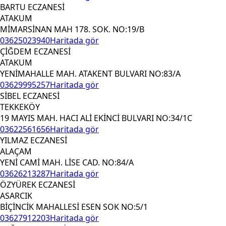
BARTU ECZANESİ
ATAKUM
MİMARSİNAN MAH 178. SOK. NO:19/B
03625023940
Haritada gör
ÇİĞDEM ECZANESİ
ATAKUM
YENİMAHALLE MAH. ATAKENT BULVARI NO:83/A
03629995257
Haritada gör
SİBEL ECZANESİ
TEKKEKÖY
19 MAYIS MAH. HACI ALİ EKİNCİ BULVARI NO:34/1C
03622561656
Haritada gör
YILMAZ ECZANESİ
ALAÇAM
YENİ CAMİ MAH. LİSE CAD. NO:84/A
03626213287
Haritada gör
ÖZYÜREK ECZANESİ
ASARCIK
BİÇİNCİK MAHALLESİ ESEN SOK NO:5/1
03627912203
Haritada gör