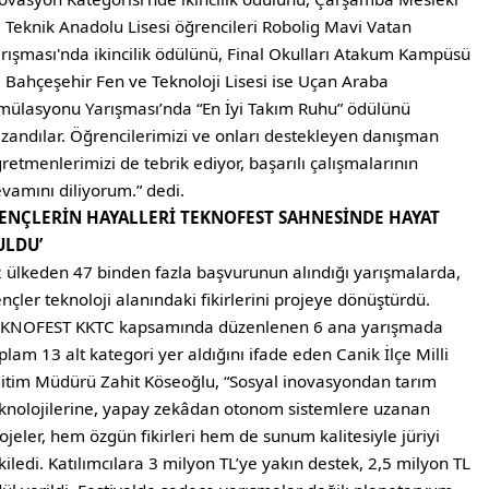
 Teknik Anadolu Lisesi öğrencileri Robolig Mavi Vatan
rışması'nda ikincilik ödülünü, Final Okulları Atakum Kampüsü
e Bahçeşehir Fen ve Teknoloji Lisesi ise Uçan Araba
mülasyonu Yarışması’nda “En İyi Takım Ruhu” ödülünü
zandılar. Öğrencilerimizi ve onları destekleyen danışman
retmenlerimizi de tebrik ediyor, başarılı çalışmalarının
vamını diliyorum.” dedi.
GENÇLERİN HAYALLERİ TEKNOFEST SAHNESİNDE HAYAT
ULDU’
 ülkeden 47 binden fazla başvurunun alındığı yarışmalarda,
nçler teknoloji alanındaki fikirlerini projeye dönüştürdü.
EKNOFEST KKTC kapsamında düzenlenen 6 ana yarışmada
plam 13 alt kategori yer aldığını ifade eden Canik İlçe Milli
itim Müdürü Zahit Köseoğlu, “Sosyal inovasyondan tarım
knolojilerine, yapay zekâdan otonom sistemlere uzanan
ojeler, hem özgün fikirleri hem de sunum kalitesiyle jüriyi
kiledi. Katılımcılara 3 milyon TL’ye yakın destek, 2,5 milyon TL