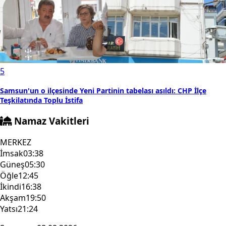
5
Samsun'un o ilçesinde Yeni Partinin tabelası asıldı: CHP İlçe
Teşkilatında Toplu İstifa
Namaz Vakitleri
MERKEZ
İmsak
03:38
Güneş
05:30
Öğle
12:45
İkindi
16:38
Akşam
19:50
Yatsı
21:24