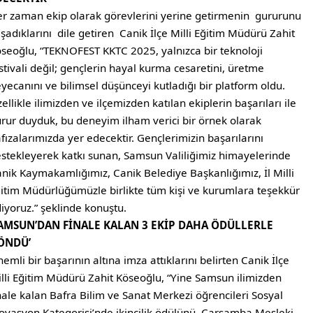
r zaman ekip olarak görevlerini yerine getirmenin gururunu
şadıklarını dile getiren Canik İlçe Milli Eğitim Müdürü Zahit
seoğlu, “TEKNOFEST KKTC 2025, yalnızca bir teknoloji
stivali değil; gençlerin hayal kurma cesaretini, üretme
yecanını ve bilimsel düşünceyi kutladığı bir platform oldu.
ellikle ilimizden ve ilçemizden katılan ekiplerin başarıları ile
rur duyduk, bu deneyim ilham verici bir örnek olarak
fızalarımızda yer edecektir. Gençlerimizin başarılarını
stekleyerek katkı sunan, Samsun Valiliğimiz himayelerinde
nik Kaymakamlığımız, Canik Belediye Başkanlığımız, İl Milli
itim Müdürlüğümüzle birlikte tüm kişi ve kurumlara teşekkür
iyoruz.” şeklinde konuştu.
SAMSUN’DAN FİNALE KALAN 3 EKİP DAHA ÖDÜLLERLE
ÖNDÜ’
emli bir başarının altına imza attıklarını belirten Canik İlçe
lli Eğitim Müdürü Zahit Köseoğlu, “Yine Samsun ilimizden
nale kalan Bafra Bilim ve Sanat Merkezi öğrencileri Sosyal
ovasyon Kategorisi’nde ikincilik ödülünü, Çarşamba Mesleki