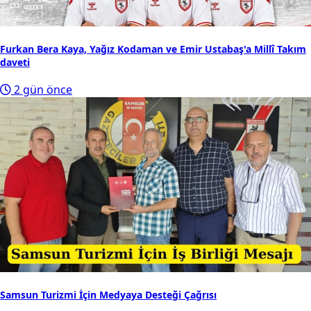
Furkan Bera Kaya, Yağız Kodaman ve Emir Ustabaş'a Millî Takım
daveti
2 gün önce
Samsun Turizmi İçin Medyaya Desteği Çağrısı