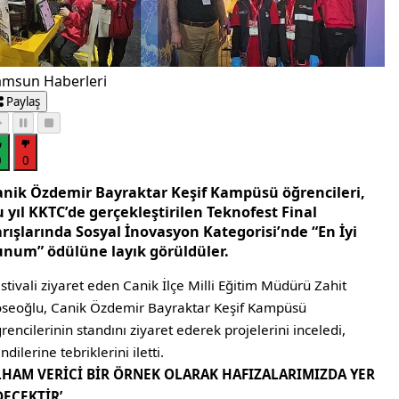
amsun Haberleri
Paylaş
0
0
anik Özdemir Bayraktar Keşif Kampüsü öğrencileri,
 yıl KKTC’de gerçekleştirilen Teknofest Final
arışlarında Sosyal İnovasyon Kategorisi’nde “En İyi
unum” ödülüne layık görüldüler.
stivali ziyaret eden Canik İlçe Milli Eğitim Müdürü Zahit
seoğlu, Canik Özdemir Bayraktar Keşif Kampüsü
rencilerinin standını ziyaret ederek projelerini inceledi,
ndilerine tebriklerini iletti.
İLHAM VERİCİ BİR ÖRNEK OLARAK HAFIZALARIMIZDA YER
DECEKTİR’