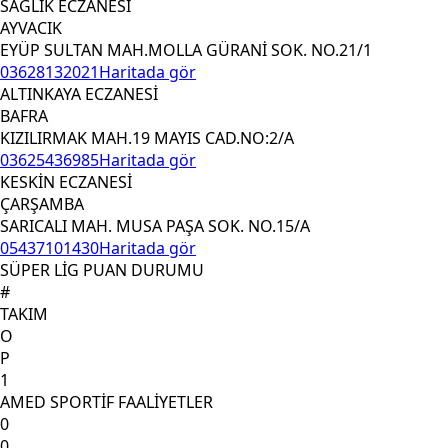
SAĞLIK ECZANESİ
AYVACIK
EYÜP SULTAN MAH.MOLLA GÜRANİ SOK. NO.21/1
03628132021
Haritada gör
ALTINKAYA ECZANESİ
BAFRA
KIZILIRMAK MAH.19 MAYIS CAD.NO:2/A
03625436985
Haritada gör
KESKİN ECZANESİ
ÇARŞAMBA
SARICALI MAH. MUSA PAŞA SOK. NO.15/A
05437101430
Haritada gör
SÜPER LİG PUAN DURUMU
#
TAKIM
O
P
1
AMED SPORTİF FAALİYETLER
0
0