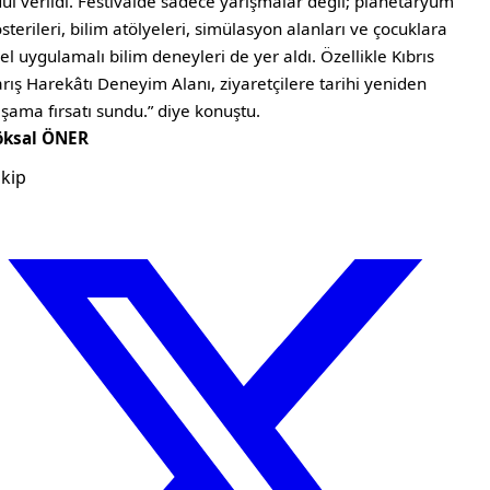
ül verildi. Festivalde sadece yarışmalar değil; planetaryum
sterileri, bilim atölyeleri, simülasyon alanları ve çocuklara
el uygulamalı bilim deneyleri de yer aldı. Özellikle Kıbrıs
rış Harekâtı Deneyim Alanı, ziyaretçilere tarihi yeniden
şama fırsatı sundu.” diye konuştu.
öksal ÖNER
kip