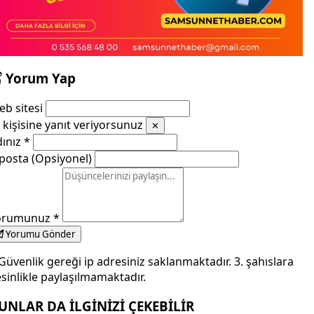
Yorum Yap
b sitesi
kişisine yanıt veriyorsunuz
✕
dınız
*
posta (Opsiyonel)
orumunuz
*
Yorumu Gönder
Güvenlik gereği ip adresiniz saklanmaktadır. 3. şahıslara
sinlikle paylaşılmamaktadır.
UNLAR DA İLGİNİZİ ÇEKEBİLİR