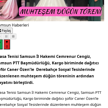
amsun Haberleri
Paylaş
2
0
asa Tenisi Samsun İl Hakemi Cemrenur Cengiz,
amsun PTT Başmüdürlüğü, Kargo biriminde dağıtıcı
oför Caner Özen’le Derebahçe Sosyal Tesislerinde
üzenlenen muhteşem düğün töreninin ardından
yatını birleştirdi.
sa Tenisi Samsun İl Hakemi Cemrenur Cengiz, Samsun PTT
şmüdürlüğü, Kargo biriminde dağıtıcı şoför Caner Özen’le
rebahçe Sosyal Tesislerinde düzenlenen muhteşem düğün