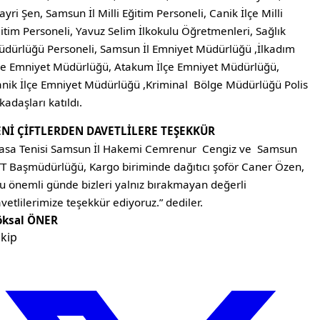
yri Şen, Samsun İl Milli Eğitim Personeli, Canik İlçe Milli
itim Personeli, Yavuz Selim İlkokulu Öğretmenleri, Sağlık
dürlüğü Personeli, Samsun İl Emniyet Müdürlüğü ,İlkadım
çe Emniyet Müdürlüğü, Atakum İlçe Emniyet Müdürlüğü,
nik İlçe Emniyet Müdürlüğü ,Kriminal Bölge Müdürlüğü Polis
kadaşları katıldı.
ENİ ÇİFTLERDEN DAVETLİLERE TEŞEKKÜR
sa Tenisi Samsun İl Hakemi Cemrenur Cengiz ve Samsun
T Başmüdürlüğü, Kargo biriminde dağıtıcı şoför Caner Özen,
u önemli günde bizleri yalnız bırakmayan değerli
vetlilerimize teşekkür ediyoruz.” dediler.
öksal ÖNER
kip