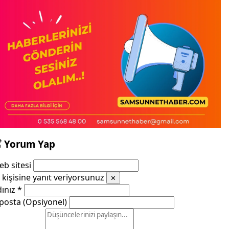
Yorum Yap
b sitesi
kişisine yanıt veriyorsunuz
✕
dınız
*
posta (Opsiyonel)