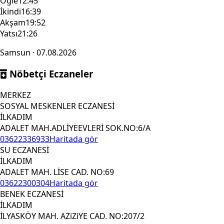
Öğle
12:45
İkindi
16:39
Akşam
19:52
Yatsı
21:26
Samsun · 07.08.2026
Nöbetçi Eczaneler
MERKEZ
SOSYAL MESKENLER ECZANESİ
İLKADIM
ADALET MAH.ADLİYEEVLERİ SOK.NO:6/A
03622336933
Haritada gör
SU ECZANESİ
İLKADIM
ADALET MAH. LİSE CAD. NO:69
03622300304
Haritada gör
BENEK ECZANESİ
İLKADIM
İLYASKÖY MAH. AZiZiYE CAD. NO:207/2