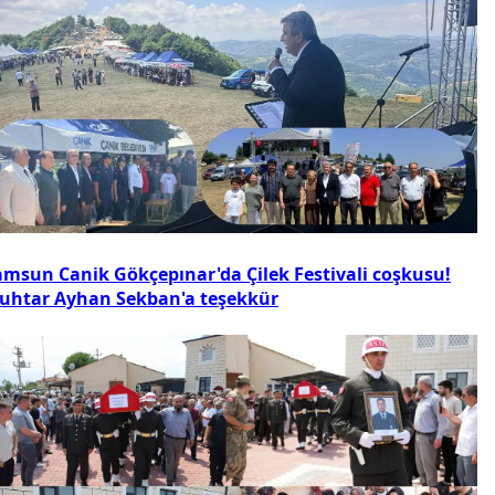
amsun Canik Gökçepınar'da Çilek Festivali coşkusu!
uhtar Ayhan Sekban'a teşekkür