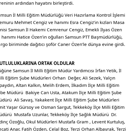
reninin ardından hayatını birleştirdi.
msun İl Milli Eğitim Müdürlüğü Veri Hazırlama Kontrol İşlemi
muru Mehmet Cengiz ve hanımı Esra Cengiz’in kızları Masa
nisi Samsun İl Hakemi Cemrenur Cengiz, Emekli İlyas Özen
 hanımı Hatice Özen’in oğulları Samsun PTT Başmüdürlüğü,
rgo biriminde dağıtıcı şoför Caner Özen’le dünya evine girdi.
UTLULUKLARINA ORTAK OLDULAR
ğüne Samsun İl Milli Eğitim Müdür Yardımcısı İrfan Yetik, İl
lli Eğitim Şube Müdürleri Orhan Değer, Ali Sezek, Yalçın
paydın, Altan Kalkın, Melih Erdem, İlkadım İlçe Milli Eğitim
be Müdürü Bakiye Can Usta, Atakum İlçe Milli Eğitim Şube
dürü Ali Savaş, Yakakent İlçe Milli Eğitim Şube Müdürleri
it Yaşar Gürsoy ve Osman Sargut, Tekkeköy İlçe Milli Eğitim
dürü Mustafa Uzunlar, Tekkeköy İlçe Sağlık Müdürü Dr.
dinç Özoğlu, Okul Müdürleri Mustafa Gram , Levent Kurtuluş,
cati Anar, Fatih Özden, Celal Boz, Terzi Orhan Albayrak, Terzi