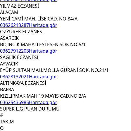
YILMAZ ECZANESİ
ALAÇAM
YENİ CAMİ MAH. LİSE CAD. NO:84/A
03626213287
Haritada gör
ÖZYÜREK ECZANESİ
ASARCIK
BİÇİNCİK MAHALLESİ ESEN SOK NO:5/1
03627912203
Haritada gör
SAĞLIK ECZANESİ
AYVACIK
EYÜP SULTAN MAH.MOLLA GÜRANİ SOK. NO.21/1
03628132021
Haritada gör
ALTINKAYA ECZANESİ
BAFRA
KIZILIRMAK MAH.19 MAYIS CAD.NO:2/A
03625436985
Haritada gör
SÜPER LİG PUAN DURUMU
#
TAKIM
O