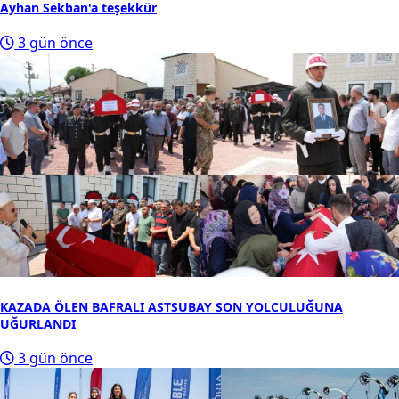
Ayhan Sekban'a teşekkür
3 gün önce
KAZADA ÖLEN BAFRALI ASTSUBAY SON YOLCULUĞUNA
UĞURLANDI
3 gün önce