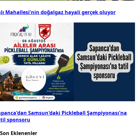
alı Mahallesi'nin doğalgaz hayali gerçek oluyor
apanca'dan Samsun'daki Pickleball Şampiyonası'na
atil sponsoru
Son Eklenenler