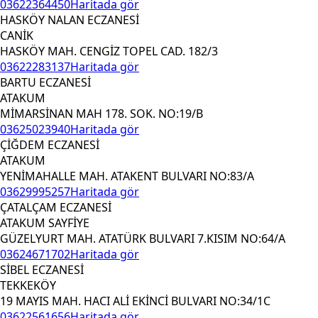
03622364450
Haritada gör
HASKÖY NALAN ECZANESİ
CANİK
HASKÖY MAH. CENGİZ TOPEL CAD. 182/3
03622283137
Haritada gör
BARTU ECZANESİ
ATAKUM
MİMARSİNAN MAH 178. SOK. NO:19/B
03625023940
Haritada gör
ÇİĞDEM ECZANESİ
ATAKUM
YENİMAHALLE MAH. ATAKENT BULVARI NO:83/A
03629995257
Haritada gör
ÇATALÇAM ECZANESİ
ATAKUM SAYFİYE
GÜZELYURT MAH. ATATÜRK BULVARI 7.KISIM NO:64/A
03624671702
Haritada gör
SİBEL ECZANESİ
TEKKEKÖY
19 MAYIS MAH. HACI ALİ EKİNCİ BULVARI NO:34/1C
03622561656
Haritada gör