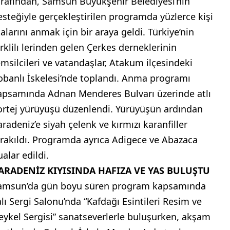
arafından, Samsun Büyükşehir Belediyesi’nin
esteğiyle gerçekleştirilen programda yüzlerce kişi
talarını anmak için bir araya geldi. Türkiye’nin
arklilı lerinden gelen Çerkes derneklerinin
emsilcileri ve vatandaşlar, Atakum ilçesindeki
obanlı İskelesi’nde toplandı. Anma programı
apsamında Adnan Menderes Bulvarı üzerinde atlı
ortej yürüyüşü düzenlendi. Yürüyüşün ardından
aradeniz’e siyah çelenk ve kırmızı karanfiller
ırakıldı. Programda ayrıca Adigece ve Abazaca
alar edildi.
ARADENİZ KIYISINDA HAFIZA VE YAS BULUŞTU
amsun’da gün boyu süren program kapsamında
alı Sergi Salonu’nda “Kafdağı Esintileri Resim ve
eykel Sergisi” sanatseverlerle buluşurken, akşam