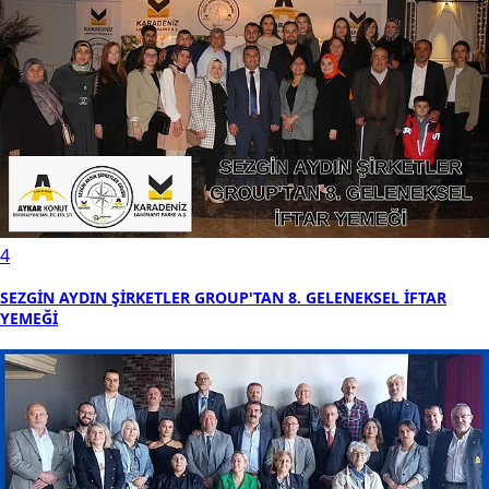
4
SEZGİN AYDIN ŞİRKETLER GROUP'TAN 8. GELENEKSEL İFTAR
YEMEĞİ