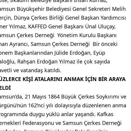
öse, İlkadım Belediye Başkanı İhsan Kurnaz,
amsun Büyükşehir Belediyesi Genel Sekreteri Melih
erçin, Dünya Çerkes Birliği Genel Başkan Yardımcısı
ner Yılmaz, KAFFED Genel Başkanı Ünal Uluçay,
amsun Çerkes Derneği Yönetim Kurulu Başkanı
lhan Ayrancı, Samsun Çerkes Derneği Bir önceki
onem Başkanlarından Jülide Erdoğan, Eyüp
aloğlu, Rahşan Erdoğan Yılmaz ile çok sayıda
avetli ve vatandaş katıldı.
ÜZLERCE KİŞİ ATALARINI ANMAK İÇİN BİR ARAYA
ELDİ
amsun’da, 21 Mayıs 1864 Büyük Çerkes Soykırımı ve
ürgünü’nün 162’nci yılı dolayısıyla düzenlenen anma
rogramında duygu yüklü anlar yaşandı. Kafkas
ernekleri Federasyonu ve Samsun Çerkes Derneği