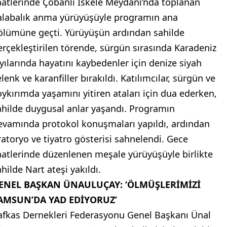
aatlerinde Çobanlı İskele Meydanı’nda toplanan
alabalık anma yürüyüşüyle programın ana
ölümüne geçti. Yürüyüşün ardından sahilde
erçekleştirilen törende, sürgün sırasında Karadeniz
ıyılarında hayatını kaybedenler için denize siyah
lenk ve karanfiller bırakıldı. Katılımcılar, sürgün ve
oykırımda yaşamını yitiren ataları için dua ederken,
ahilde duygusal anlar yaşandı. Programın
evamında protokol konuşmaları yapıldı, ardından
ratoryo ve tiyatro gösterisi sahnelendi. Gece
aatlerinde düzenlenen meşale yürüyüşüyle birlikte
hilde Nart ateşi yakıldı.
ENEL BAŞKAN ÜNAULUÇAY: ‘ÖLMÜŞLERİMİZİ
AMSUN’DA YAD EDİYORUZ’
afkas Dernekleri Federasyonu Genel Başkanı Ünal