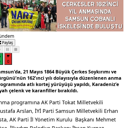
ündem
Paylaş
0
0
amsun’da, 21 Mayıs 1864 Büyük Çerkes Soykırımı ve
ürgünü’nün 162’ınci yılı dolayısıyla düzenlenen anma
rogramında atlı kortej yürüyüşü yapıldı, Karadeniz’e
yah çelenk ve karanfiller bırakıldı.
nma programına AK Parti Tokat Milletvekili
ustafa Arslan, İYİ Parti Samsun Milletvekili Erhan
sta, AK Parti İl Yönetim Kurulu Başkanı Mehmet