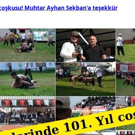
 coşkusu! Muhtar Ayhan Sekban'a teşekkür