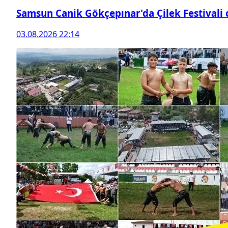
Samsun Canik Gökçepınar'da Çilek Festivali
03.08.2026 22:14