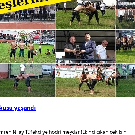
şkusu yaşandı
ren Nilay Tüfekci'ye hodri meydan! İkinci çıkan çekilsin