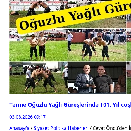
Terme Oğuzlu Yağlı Güreşlerinde 101. Yıl co
03.08.2026 09:17
Anasayfa
/
Siyaset Politika Haberleri
/
Cevat Öncü'den İm