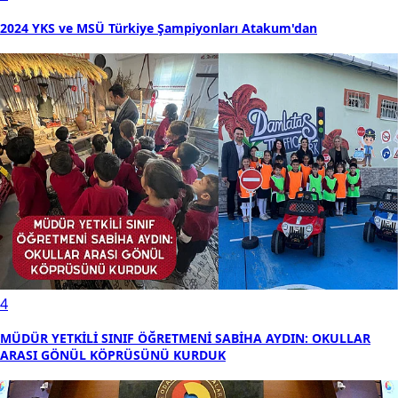
2024 YKS ve MSÜ Türkiye Şampiyonları Atakum'dan
4
MÜDÜR YETKİLİ SINIF ÖĞRETMENİ SABİHA AYDIN: OKULLAR
ARASI GÖNÜL KÖPRÜSÜNÜ KURDUK