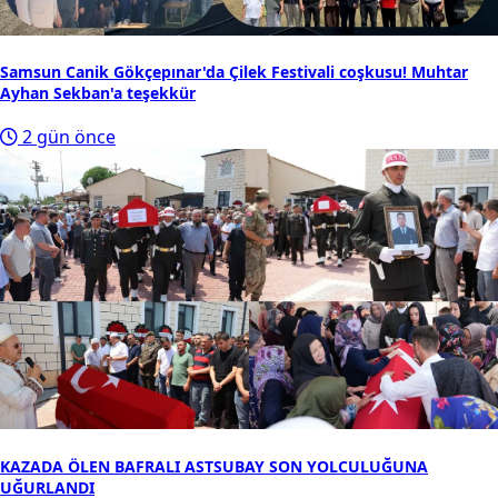
Samsun Canik Gökçepınar'da Çilek Festivali coşkusu! Muhtar
Ayhan Sekban'a teşekkür
2 gün önce
KAZADA ÖLEN BAFRALI ASTSUBAY SON YOLCULUĞUNA
UĞURLANDI