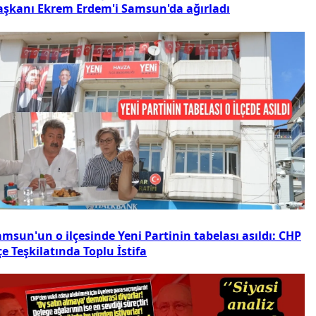
aşkanı Ekrem Erdem'i Samsun'da ağırladı
msun'un o ilçesinde Yeni Partinin tabelası asıldı: CHP
çe Teşkilatında Toplu İstifa