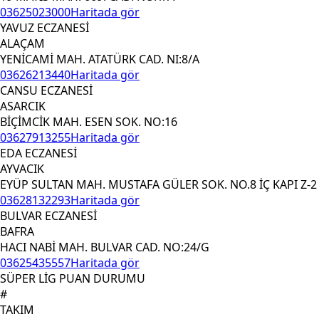
03625023000
Haritada gör
YAVUZ ECZANESİ
ALAÇAM
YENİCAMİ MAH. ATATÜRK CAD. NI:8/A
03626213440
Haritada gör
CANSU ECZANESİ
ASARCIK
BİÇİMCİK MAH. ESEN SOK. NO:16
03627913255
Haritada gör
EDA ECZANESİ
AYVACIK
EYÜP SULTAN MAH. MUSTAFA GÜLER SOK. NO.8 İÇ KAPI Z-2
03628132293
Haritada gör
BULVAR ECZANESİ
BAFRA
HACI NABİ MAH. BULVAR CAD. NO:24/G
03625435557
Haritada gör
SÜPER LİG PUAN DURUMU
#
TAKIM