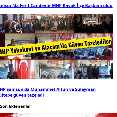
amsun'da Ferit Candemir MHP Kavak İlçe Başkanı oldu
HP Samsun'da Muhammet Altun ve Süleyman
ültepe güven tazeledi
Son Eklenenler