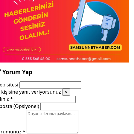
Yorum Yap
b sitesi
kişisine yanıt veriyorsunuz
✕
dınız
*
posta (Opsiyonel)
orumunuz
*