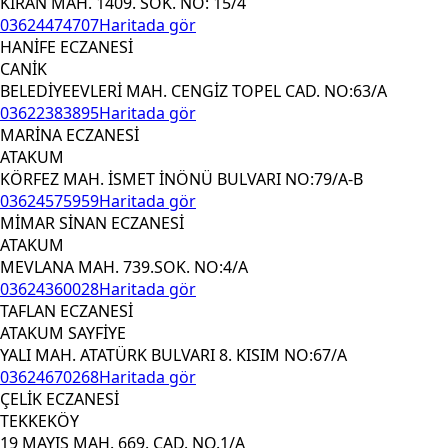
KIRAN MAH. 1409. SOK. NO: 15/4
03624474707
Haritada gör
HANİFE ECZANESİ
CANİK
BELEDİYEEVLERİ MAH. CENGİZ TOPEL CAD. NO:63/A
03622383895
Haritada gör
MARİNA ECZANESİ
ATAKUM
KÖRFEZ MAH. İSMET İNÖNÜ BULVARI NO:79/A-B
03624575959
Haritada gör
MİMAR SİNAN ECZANESİ
ATAKUM
MEVLANA MAH. 739.SOK. NO:4/A
03624360028
Haritada gör
TAFLAN ECZANESİ
ATAKUM SAYFİYE
YALI MAH. ATATÜRK BULVARI 8. KISIM NO:67/A
03624670268
Haritada gör
ÇELİK ECZANESİ
TEKKEKÖY
19 MAYIS MAH. 669. CAD. NO.1/A