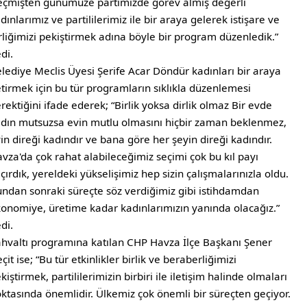
çmişten günümüze partimizde görev almış değerli
dınlarımız ve partililerimiz ile bir araya gelerek istişare ve
rliğimizi pekiştirmek adına böyle bir program düzenledik.”
di.
lediye Meclis Üyesi Şerife Acar Döndür kadınları bir araya
tirmek için bu tür programların sıklıkla düzenlemesi
rektiğini ifade ederek; “Birlik yoksa dirlik olmaz Bir evde
dın mutsuzsa evin mutlu olmasını hiçbir zaman beklenmez,
in direği kadındır ve bana göre her şeyin direği kadındır.
vza'da çok rahat alabileceğimiz seçimi çok bu kıl payı
çırdık, yereldeki yükselişimiz hep sizin çalışmalarınızla oldu.
ndan sonraki süreçte söz verdiğimiz gibi istihdamdan
onomiye, üretime kadar kadınlarımızın yanında olacağız.”
di.
hvaltı programına katılan CHP Havza İlçe Başkanı Şener
çit ise; “Bu tür etkinlikler birlik ve beraberliğimizi
kiştirmek, partililerimizin birbiri ile iletişim halinde olmaları
ktasında önemlidir. Ülkemiz çok önemli bir süreçten geçiyor.