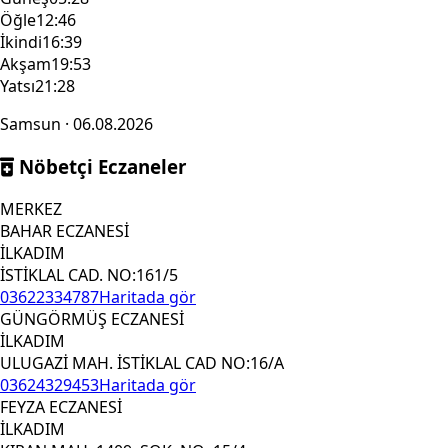
Öğle
12:46
İkindi
16:39
Akşam
19:53
Yatsı
21:28
Samsun · 06.08.2026
Nöbetçi Eczaneler
MERKEZ
BAHAR ECZANESİ
İLKADIM
İSTİKLAL CAD. NO:161/5
03622334787
Haritada gör
GÜNGÖRMÜŞ ECZANESİ
İLKADIM
ULUGAZİ MAH. İSTİKLAL CAD NO:16/A
03624329453
Haritada gör
FEYZA ECZANESİ
İLKADIM