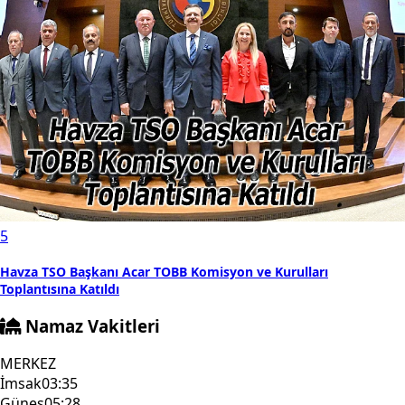
5
Havza TSO Başkanı Acar TOBB Komisyon ve Kurulları
Toplantısına Katıldı
Namaz Vakitleri
MERKEZ
İmsak
03:35
Güneş
05:28