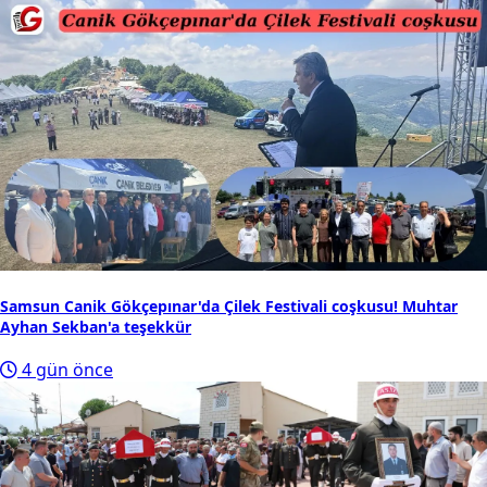
Samsun Canik Gökçepınar'da Çilek Festivali coşkusu! Muhtar
Ayhan Sekban'a teşekkür
4 gün önce