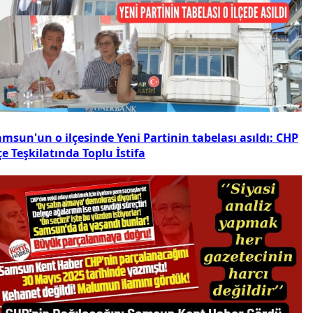
msun'un o ilçesinde Yeni Partinin tabelası asıldı: CHP
çe Teşkilatında Toplu İstifa