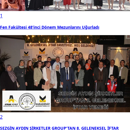
1
Fen Fakültesi 48’inci Dönem Mezunlarını Uğurladı
2
SEZGİN AYDIN ŞİRKETLER GROUP'TAN 8. GELENEKSEL İFTAR