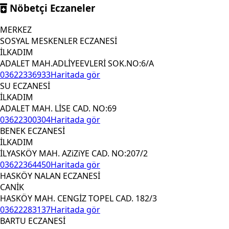
Nöbetçi Eczaneler
MERKEZ
SOSYAL MESKENLER ECZANESİ
İLKADIM
ADALET MAH.ADLİYEEVLERİ SOK.NO:6/A
03622336933
Haritada gör
SU ECZANESİ
İLKADIM
ADALET MAH. LİSE CAD. NO:69
03622300304
Haritada gör
BENEK ECZANESİ
İLKADIM
İLYASKÖY MAH. AZiZiYE CAD. NO:207/2
03622364450
Haritada gör
HASKÖY NALAN ECZANESİ
CANİK
HASKÖY MAH. CENGİZ TOPEL CAD. 182/3
03622283137
Haritada gör
BARTU ECZANESİ