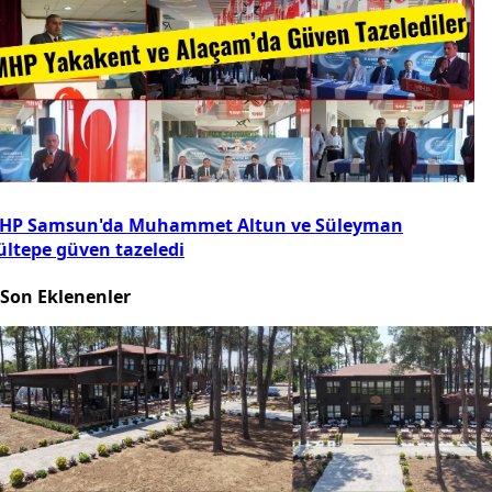
HP Samsun'da Muhammet Altun ve Süleyman
ültepe güven tazeledi
Son Eklenenler