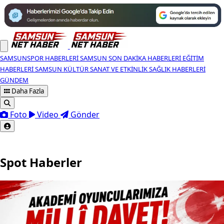
SAMSUNSPOR HABERLERI
SAMSUN SON DAKIKA HABERLERI
EĞITIM
HABERLERI
SAMSUN KÜLTÜR SANAT VE ETKINLIK
SAĞLIK HABERLERI
GÜNDEM
Daha Fazla
Foto
Video
Gönder
Spot Haberler