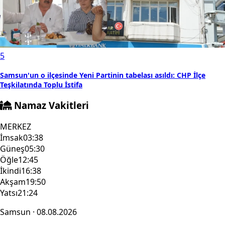
5
Samsun'un o ilçesinde Yeni Partinin tabelası asıldı: CHP İlçe
Teşkilatında Toplu İstifa
Namaz Vakitleri
MERKEZ
İmsak
03:38
Güneş
05:30
Öğle
12:45
İkindi
16:38
Akşam
19:50
Yatsı
21:24
Samsun · 08.08.2026