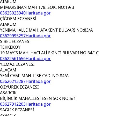
ATAKUM
MİMARSİNAN MAH 178. SOK. NO:19/B
03625023940
Haritada gör
ÇİĞDEM ECZANESİ
ATAKUM
YENİMAHALLE MAH. ATAKENT BULVARI NO:83/A
03629995257
Haritada gör
SİBEL ECZANESİ
TEKKEKÖY
19 MAYIS MAH. HACI ALİ EKİNCİ BULVARI NO:34/1C
03622561656
Haritada gör
YILMAZ ECZANESİ
ALAÇAM
YENİ CAMİ MAH. LİSE CAD. NO:84/A
03626213287
Haritada gör
ÖZYÜREK ECZANESİ
ASARCIK
BİÇİNCİK MAHALLESİ ESEN SOK NO:5/1
03627912203
Haritada gör
SAĞLIK ECZANESİ
AYVACIK