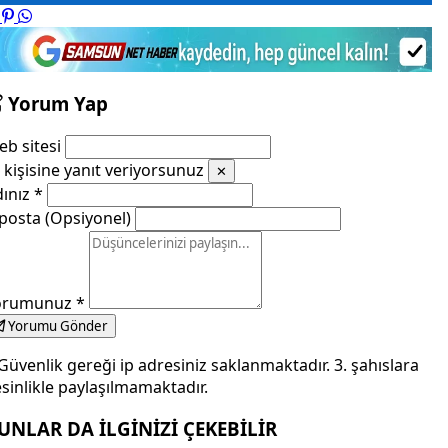
Yorum Yap
b sitesi
kişisine yanıt veriyorsunuz
✕
dınız
*
posta (Opsiyonel)
orumunuz
*
Yorumu Gönder
Güvenlik gereği ip adresiniz saklanmaktadır. 3. şahıslara
sinlikle paylaşılmamaktadır.
UNLAR DA İLGİNİZİ ÇEKEBİLİR