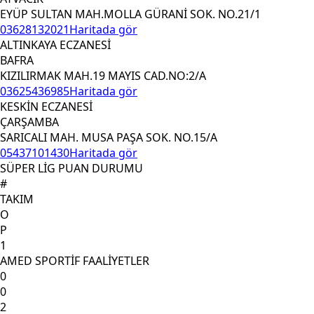
EYÜP SULTAN MAH.MOLLA GÜRANİ SOK. NO.21/1
03628132021
Haritada gör
ALTINKAYA ECZANESİ
BAFRA
KIZILIRMAK MAH.19 MAYIS CAD.NO:2/A
03625436985
Haritada gör
KESKİN ECZANESİ
ÇARŞAMBA
SARICALI MAH. MUSA PAŞA SOK. NO.15/A
05437101430
Haritada gör
SÜPER LİG PUAN DURUMU
#
TAKIM
O
P
1
AMED SPORTİF FAALİYETLER
0
0
2