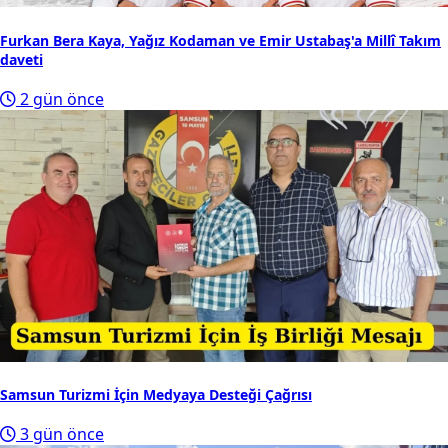
Furkan Bera Kaya, Yağız Kodaman ve Emir Ustabaş'a Millî Takım
daveti
2 gün önce
Samsun Turizmi İçin Medyaya Desteği Çağrısı
3 gün önce