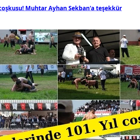
 coşkusu! Muhtar Ayhan Sekban'a teşekkür