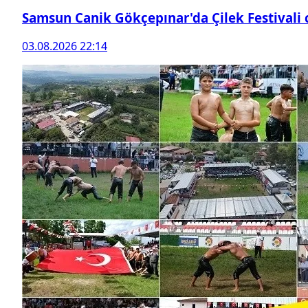
Samsun Canik Gökçepınar'da Çilek Festivali
03.08.2026 22:14