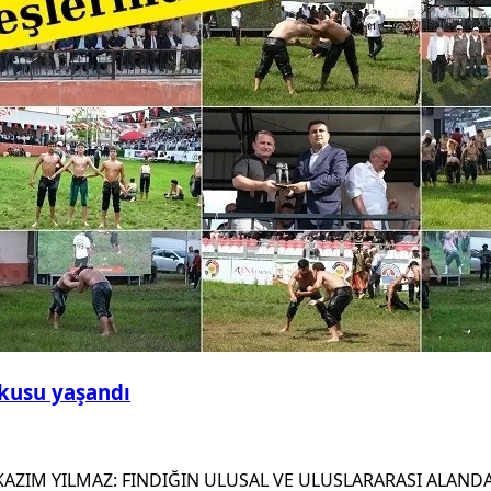
şkusu yaşandı
AZIM YILMAZ: FINDIĞIN ULUSAL VE ULUSLARARASI ALAND