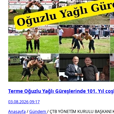
Terme Oğuzlu Yağlı Güreşlerinde 101. Yıl co
03.08.2026 09:17
Anasayfa
/
Gündem
/
ÇTB YÖNETİM KURULU BAŞKANI K