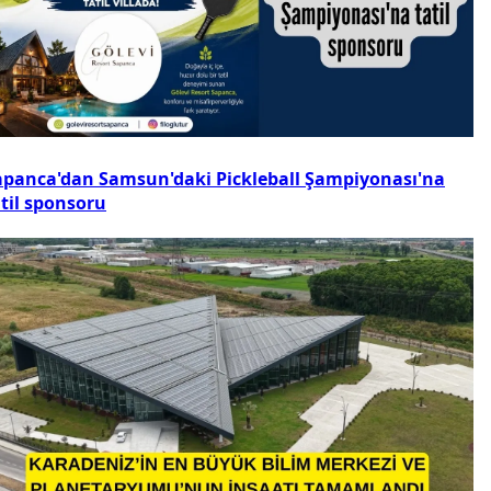
apanca'dan Samsun'daki Pickleball Şampiyonası'na
atil sponsoru