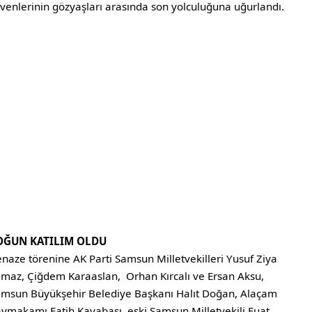
venlerinin gözyaşları arasında son yolculuğuna uğurlandı.
OĞUN KATILIM OLDU
naze törenine AK Parti Samsun Milletvekilleri Yusuf Ziya
lmaz, Çiğdem Karaaslan, Orhan Kırcalı ve Ersan Aksu,
msun Büyükşehir Belediye Başkanı Halıt Doğan, Alaçam
ymakamı Fatih Kayabaşı, eski Samsun Milletvekili Fuat