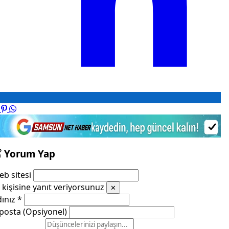
Yorum Yap
b sitesi
kişisine yanıt veriyorsunuz
✕
dınız
*
posta (Opsiyonel)