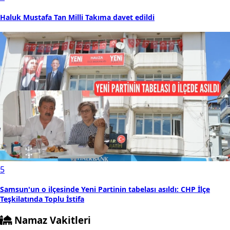
Haluk Mustafa Tan Milli Takıma davet edildi
5
Samsun'un o ilçesinde Yeni Partinin tabelası asıldı: CHP İlçe
Teşkilatında Toplu İstifa
Namaz Vakitleri