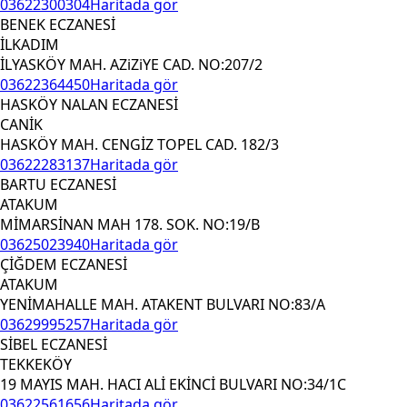
03622300304
Haritada gör
BENEK ECZANESİ
İLKADIM
İLYASKÖY MAH. AZiZiYE CAD. NO:207/2
03622364450
Haritada gör
HASKÖY NALAN ECZANESİ
CANİK
HASKÖY MAH. CENGİZ TOPEL CAD. 182/3
03622283137
Haritada gör
BARTU ECZANESİ
ATAKUM
MİMARSİNAN MAH 178. SOK. NO:19/B
03625023940
Haritada gör
ÇİĞDEM ECZANESİ
ATAKUM
YENİMAHALLE MAH. ATAKENT BULVARI NO:83/A
03629995257
Haritada gör
SİBEL ECZANESİ
TEKKEKÖY
19 MAYIS MAH. HACI ALİ EKİNCİ BULVARI NO:34/1C
03622561656
Haritada gör