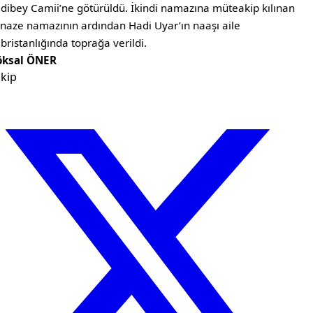
dibey Camii’ne götürüldü. İkindi namazına müteakip kılınan
naze namazının ardından Hadi Uyar’ın naaşı aile
bristanlığında toprağa verildi.
öksal ÖNER
kip