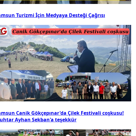
amsun Turizmi İçin Medyaya Desteği Çağrısı
amsun Canik Gökçepınar'da Çilek Festivali coşkusu!
uhtar Ayhan Sekban'a teşekkür