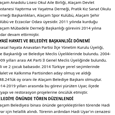
açam Anadolu Lisesi Okul Aile Birliği, Alaçam Devlet
stanesi Yaptırma ve Yaşatma Derneği, Pratik Kız Sanat Okulu
rneği Başkanlıkları, Alaçam Spor Kulübü, Alaçam Şehir
lübü ve Eczacılar Odası üyesidir. 2011 yılında kurduğu
açam Mübadele Derneği Başkanlığı görevini 2014 yılına
dar devam ettirmiştir.
İYASİ HAYATI VE BELEDİYE BAŞKANLIĞI DÖNEMİ
yasal hayata Anavatan Partisi İlçe Yönetim Kurulu Üyeliği,
çe Başkanlığı ve Belediye Meclis Üyeliklerinde bulundu. 2004-
09 yılları arası AK Parti İl Genel Meclis Üyeliğinde bulundu.
li ve 2 çocuk babasıdır. 2014 Türkiye yerel seçimlerinde
alet ve Kalkınma Partisinden aday olmuş ve aldığı
8.24'lük oy oranı ile Alaçam Belediye Başkanı olmuştur.
14-2019 yılları arasında bu görevi yürüten Uyar, ilçede
tyapı ve restorasyon projelerine öncülük etmiştir.
ELEDİYE ÖNÜNDE TÖREN DÜZENLENDİ
açam Belediyesi binası önünde gerçekleştirilen törende Hadi
ar için helallik alındı. Törenin ardından Hadi Uyar’ın cenazesi