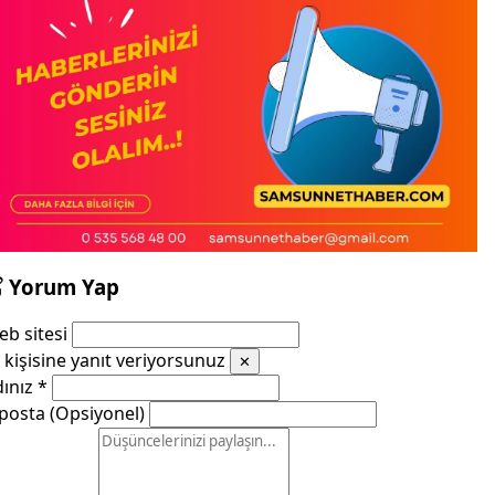
Yorum Yap
b sitesi
kişisine yanıt veriyorsunuz
✕
dınız
*
posta (Opsiyonel)