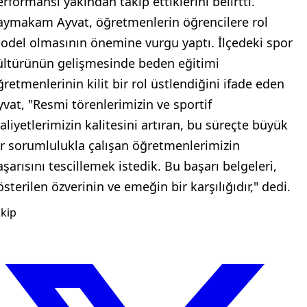
erformansı yakından takip ettiklerini belirtti.
aymakam Ayvat, öğretmenlerin öğrencilere rol
odel olmasının önemine vurgu yaptı. İlçedeki spor
ültürünün gelişmesinde beden eğitimi
ğretmenlerinin kilit bir rol üstlendiğini ifade eden
yvat, "Resmi törenlerimizin ve sportif
aaliyetlerimizin kalitesini artıran, bu süreçte büyük
ir sorumlulukla çalışan öğretmenlerimizin
aşarısını tescillemek istedik. Bu başarı belgeleri,
sterilen özverinin ve emeğin bir karşılığıdır," dedi.
kip