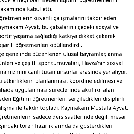
üyük emeği olan Beden Eğitimi öğretmenlerini
akamında kabul etti.
ğretmenlerin özverili çalışmalarını takdir eden
aymakam Ayvat, bu çabaların ilçedeki sosyal ve
portif yaşama sağladığı katkıya dikkat çekerek
aşarılı öğretmenleri ödüllendirdi.
lçe genelinde düzenlenen ulusal bayramlar, anma
ünleri ve çeşitli spor turnuvaları, Havza’nın sosyal
inamizmini canlı tutan unsurlar arasında yer alıyor.
u etkinliklerin planlanması, koordine edilmesi ve
ahada uygulanması süreçlerinde aktif rol alan
eden Eğitimi öğretmenleri, sergiledikleri disiplinli
alışma ile takdir topladı. Kaymakam Mustafa Ayvat,
ğretmenlerin sadece ders saatlerinde değil, mesai
ışındaki tören hazırlıklarında da gösterdikleri