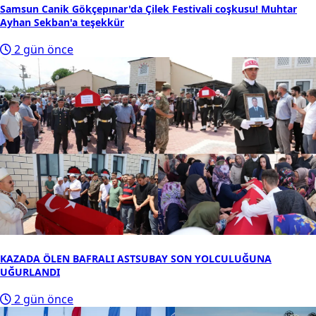
Samsun Canik Gökçepınar'da Çilek Festivali coşkusu! Muhtar
Ayhan Sekban'a teşekkür
2 gün önce
KAZADA ÖLEN BAFRALI ASTSUBAY SON YOLCULUĞUNA
UĞURLANDI
2 gün önce