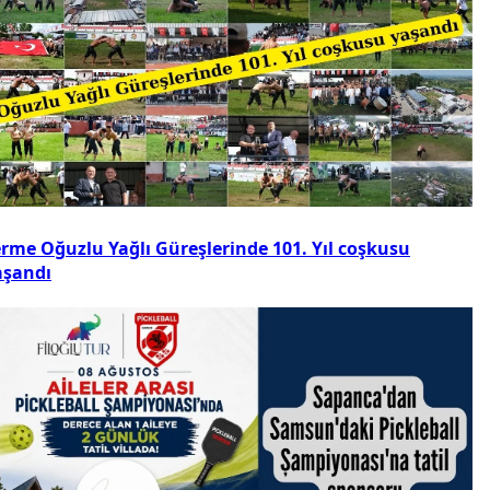
erme Oğuzlu Yağlı Güreşlerinde 101. Yıl coşkusu
aşandı