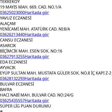
TEKKEKÖY
19 MAYIS MAH. 669. CAD. NO.1/A
03625023000
Haritada gör
YAVUZ ECZANESİ
ALAÇAM
YENİCAMİ MAH. ATATÜRK CAD. NI:8/A
03626213440
Haritada gör
CANSU ECZANESİ
ASARCIK
BİÇİMCİK MAH. ESEN SOK. NO:16
03627913255
Haritada gör
EDA ECZANESİ
AYVACIK
EYÜP SULTAN MAH. MUSTAFA GÜLER SOK. NO.8 İÇ KAPI Z-2
03628132293
Haritada gör
BULVAR ECZANESİ
BAFRA
HACI NABİ MAH. BULVAR CAD. NO:24/G
03625435557
Haritada gör
SÜPER LİG PUAN DURUMU
#