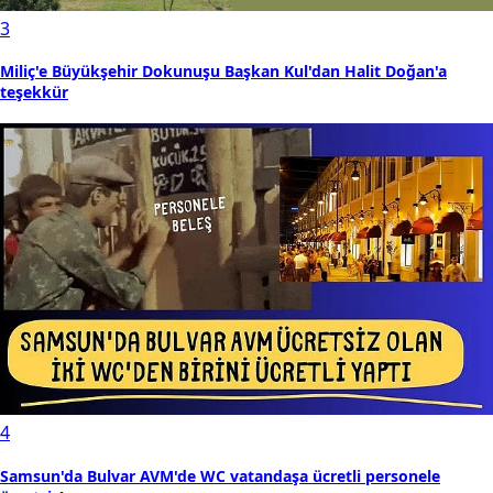
3
Miliç'e Büyükşehir Dokunuşu Başkan Kul'dan Halit Doğan'a
teşekkür
4
Samsun'da Bulvar AVM'de WC vatandaşa ücretli personele