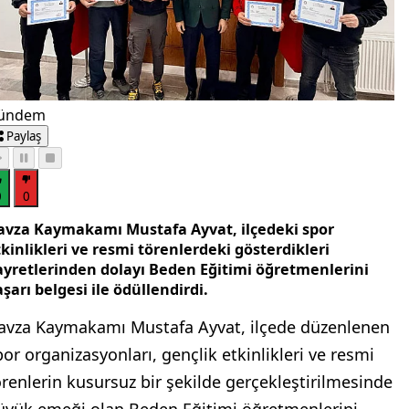
ündem
Paylaş
0
0
avza Kaymakamı Mustafa Ayvat, ilçedeki spor
kinlikleri ve resmi törenlerdeki gösterdikleri
ayretlerinden dolayı Beden Eğitimi öğretmenlerini
şarı belgesi ile ödüllendirdi.
avza Kaymakamı Mustafa Ayvat, ilçede düzenlenen
por organizasyonları, gençlik etkinlikleri ve resmi
örenlerin kusursuz bir şekilde gerçekleştirilmesinde