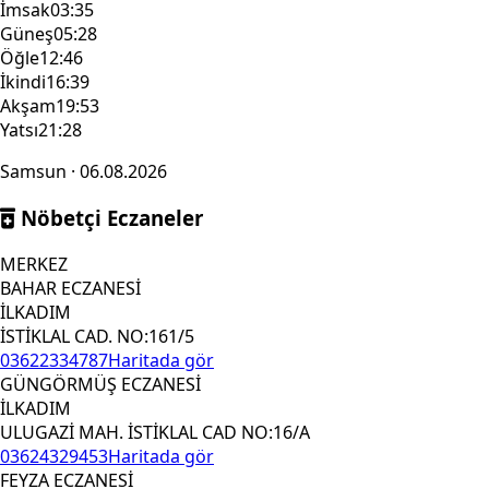
İmsak
03:35
Güneş
05:28
Öğle
12:46
İkindi
16:39
Akşam
19:53
Yatsı
21:28
Samsun · 06.08.2026
Nöbetçi Eczaneler
MERKEZ
BAHAR ECZANESİ
İLKADIM
İSTİKLAL CAD. NO:161/5
03622334787
Haritada gör
GÜNGÖRMÜŞ ECZANESİ
İLKADIM
ULUGAZİ MAH. İSTİKLAL CAD NO:16/A
03624329453
Haritada gör
FEYZA ECZANESİ