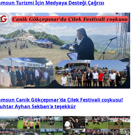
amsun Turizmi İçin Medyaya Desteği Çağrısı
amsun Canik Gökçepınar'da Çilek Festivali coşkusu!
uhtar Ayhan Sekban'a teşekkür