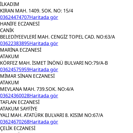
İLKADIM
KIRAN MAH. 1409. SOK. NO: 15/4
03624474707
Haritada gör
HANİFE ECZANESİ
CANİK
BELEDİYEEVLERİ MAH. CENGİZ TOPEL CAD. NO:63/A
03622383895
Haritada gör
MARİNA ECZANESİ
ATAKUM
KÖRFEZ MAH. İSMET İNÖNÜ BULVARI NO:79/A-B
03624575959
Haritada gör
MİMAR SİNAN ECZANESİ
ATAKUM
MEVLANA MAH. 739.SOK. NO:4/A
03624360028
Haritada gör
TAFLAN ECZANESİ
ATAKUM SAYFİYE
YALI MAH. ATATÜRK BULVARI 8. KISIM NO:67/A
03624670268
Haritada gör
ÇELİK ECZANESİ