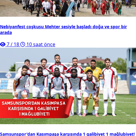
Nebiyanfest coşkusu Mehter sesiyle başladı doğa ve spor bir
arada
7
/
18
10 saat önce
Samsunspor'dan Kasımpaşa karşısında 1 galibiyet 1 mağlubiyet!