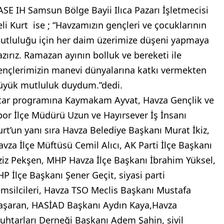
ASE IH Samsun Bölge Bayii Ilıca Pazarı İşletmecisi
eli Kurt ise ; “Havzamızın gençleri ve çocuklarının
utluluğu için her daim üzerimize düşeni yapmaya
azırız. Ramazan ayının bolluk ve bereketi ile
ençlerimizin manevi dünyalarına katkı vermekten
üyük mutluluk duydum.”dedi.
ftar programına Kaymakam Ayvat, Havza Gençlik ve
por İlçe Müdürü Uzun ve Hayırsever İş İnsanı
urt’un yanı sıra Havza Belediye Başkanı Murat İkiz,
avza İlçe Müftüsü Cemil Alıcı, AK Parti İlçe Başkanı
ziz Pekşen, MHP Havza İlçe Başkanı İbrahim Yüksel,
HP İlçe Başkanı Şener Geçit, siyasi parti
emsilcileri, Havza TSO Meclis Başkanı Mustafa
aşaran, HASİAD Başkanı Aydın Kaya,Havza
uhtarları Derneği Başkanı Adem Şahin, sivil