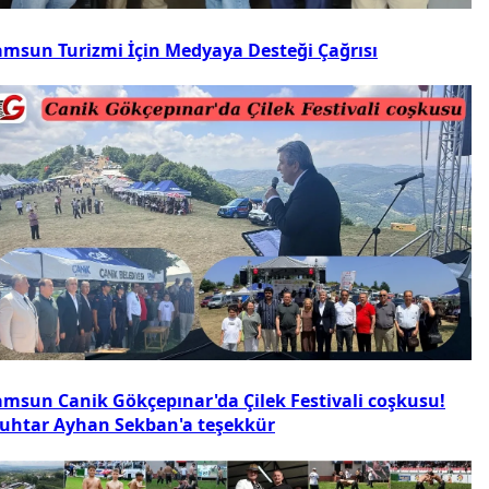
amsun Turizmi İçin Medyaya Desteği Çağrısı
amsun Canik Gökçepınar'da Çilek Festivali coşkusu!
uhtar Ayhan Sekban'a teşekkür