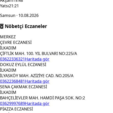
Akşam
19:48
Yatsı
21:21
Samsun · 10.08.2026
Nöbetçi Eczaneler
MERKEZ
ÇEVRE ECZANESİ
İLKADIM
ÇİFTLİK MAH. 100. YIL BULVARI NO:225/A
03622336321
Haritada gör
DOKUZ EYLÜL ECZANESİ
İLKADIM
İLYASKÖY MAH. AZİZİYE CAD. NO.205/A
03622368481
Haritada gör
SENA ÇAKMAK ECZANESİ
İLKADIM
BAHÇELİEVLER MAH. HAMDİ PAŞA SOK. NO:2
03629997689
Haritada gör
PİAZZA ECZANESİ