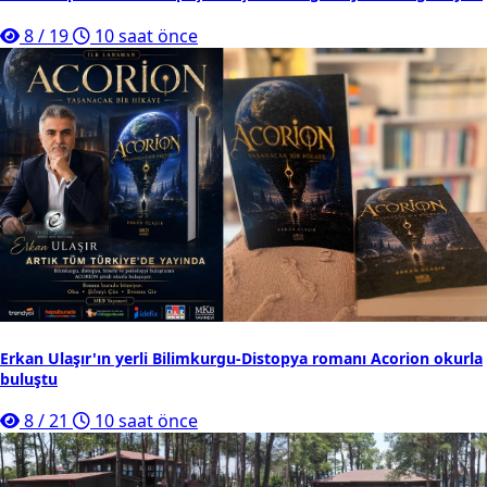
8
/
19
10 saat önce
Erkan Ulaşır'ın yerli Bilimkurgu-Distopya romanı Acorion okurla
buluştu
8
/
21
10 saat önce