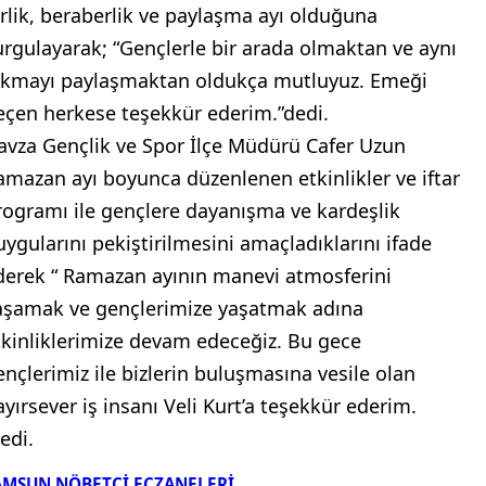
irlik, beraberlik ve paylaşma ayı olduğuna
urgulayarak; “Gençlerle bir arada olmaktan ve aynı
okmayı paylaşmaktan oldukça mutluyuz. Emeği
eçen herkese teşekkür ederim.”dedi.
avza Gençlik ve Spor İlçe Müdürü Cafer Uzun
amazan ayı boyunca düzenlenen etkinlikler ve iftar
rogramı ile gençlere dayanışma ve kardeşlik
uygularını pekiştirilmesini amaçladıklarını ifade
derek “ Ramazan ayının manevi atmosferini
aşamak ve gençlerimize yaşatmak adına
tkinliklerimize devam edeceğiz. Bu gece
ençlerimiz ile bizlerin buluşmasına vesile olan
ayırsever iş insanı Veli Kurt’a teşekkür ederim.
edi.
AMSUN NÖBETÇİ ECZANELERİ