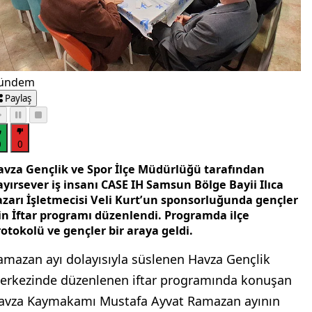
ündem
Paylaş
0
0
avza Gençlik ve Spor İlçe Müdürlüğü tarafından
yırsever iş insanı CASE IH Samsun Bölge Bayii Ilıca
azarı İşletmecisi Veli Kurt’un sponsorluğunda gençler
çin İftar programı düzenlendi. Programda ilçe
otokolü ve gençler bir araya geldi.
amazan ayı dolayısıyla süslenen Havza Gençlik
erkezinde düzenlenen iftar programında konuşan
avza Kaymakamı Mustafa Ayvat Ramazan ayının