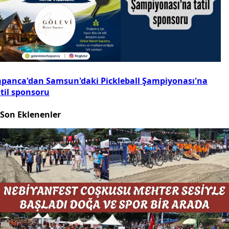
apanca'dan Samsun'daki Pickleball Şampiyonası'na
atil sponsoru
Son Eklenenler