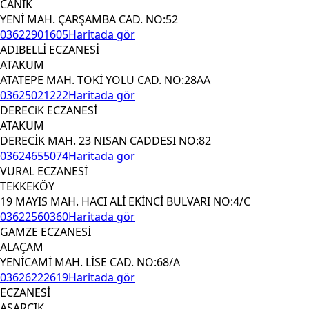
CANİK
YENİ MAH. ÇARŞAMBA CAD. NO:52
03622901605
Haritada gör
ADIBELLİ ECZANESİ
ATAKUM
ATATEPE MAH. TOKİ YOLU CAD. NO:28AA
03625021222
Haritada gör
DERECiK ECZANESİ
ATAKUM
DERECİK MAH. 23 NISAN CADDESI NO:82
03624655074
Haritada gör
VURAL ECZANESİ
TEKKEKÖY
19 MAYIS MAH. HACI ALİ EKİNCİ BULVARI NO:4/C
03622560360
Haritada gör
GAMZE ECZANESİ
ALAÇAM
YENİCAMİ MAH. LİSE CAD. NO:68/A
03626222619
Haritada gör
ECZANESİ
ASARCIK