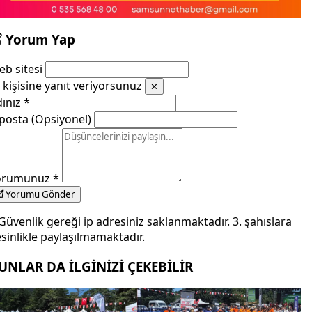
Yorum Yap
b sitesi
kişisine yanıt veriyorsunuz
✕
dınız
*
posta (Opsiyonel)
orumunuz
*
Yorumu Gönder
Güvenlik gereği ip adresiniz saklanmaktadır. 3. şahıslara
sinlikle paylaşılmamaktadır.
UNLAR DA İLGİNİZİ ÇEKEBİLİR