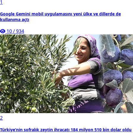
1
Google Gemini mobil uygulamasını yeni ülke ve dillerde de
kullanıma açtı
10
/
934
2
Türkiye’nin sofralık zeytin ihracatı 184 milyon 510 bin dolar oldu