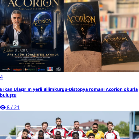
4
Erkan Ulaşır'ın yerli Bilimkurgu-Distopya romanı Acorion okurla
buluştu
8
/
21