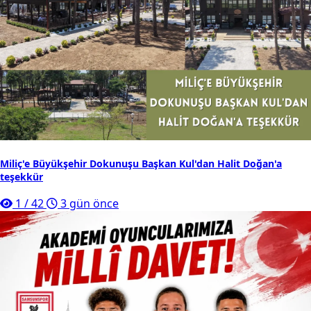
Miliç'e Büyükşehir Dokunuşu Başkan Kul'dan Halit Doğan'a
teşekkür
1
/
42
3 gün önce