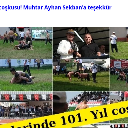
 coşkusu! Muhtar Ayhan Sekban'a teşekkür