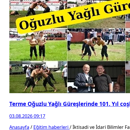
Terme Oğuzlu Yağlı Güreşlerinde 101. Yıl co
03.08.2026 09:17
Anasayfa
/
Eğitim haberleri
/
İktisadi ve İdari Bilimler