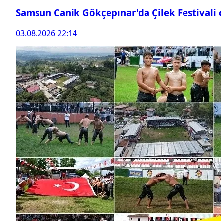
Samsun Canik Gökçepınar'da Çilek Festivali
03.08.2026 22:14