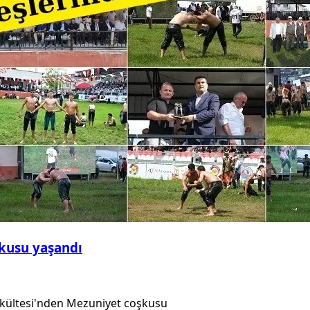
şkusu yaşandı
 Fakültesi'nden Mezuniyet coşkusu