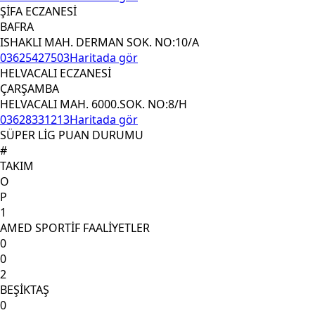
ŞİFA ECZANESİ
BAFRA
ISHAKLI MAH. DERMAN SOK. NO:10/A
03625427503
Haritada gör
HELVACALI ECZANESİ
ÇARŞAMBA
HELVACALI MAH. 6000.SOK. NO:8/H
03628331213
Haritada gör
SÜPER LİG PUAN DURUMU
#
TAKIM
O
P
1
AMED SPORTİF FAALİYETLER
0
0
2
BEŞİKTAŞ
0