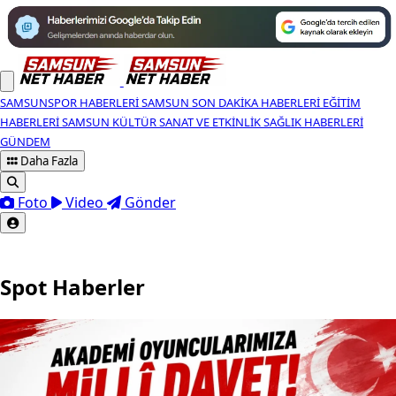
SAMSUNSPOR HABERLERI
SAMSUN SON DAKIKA HABERLERI
EĞITIM
HABERLERI
SAMSUN KÜLTÜR SANAT VE ETKINLIK
SAĞLIK HABERLERI
GÜNDEM
Daha Fazla
Foto
Video
Gönder
Spot Haberler