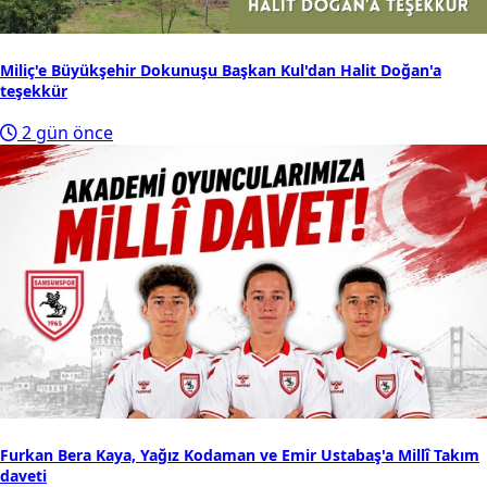
Miliç'e Büyükşehir Dokunuşu Başkan Kul'dan Halit Doğan'a
teşekkür
2 gün önce
Furkan Bera Kaya, Yağız Kodaman ve Emir Ustabaş'a Millî Takım
daveti