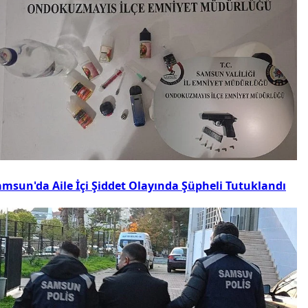
amsun'da Aile İçi Şiddet Olayında Şüpheli Tutuklandı