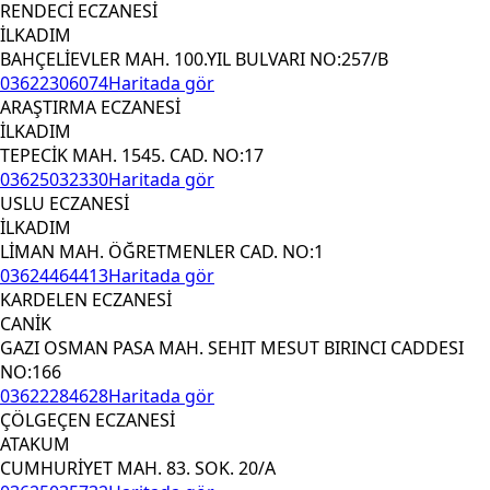
RENDECİ ECZANESİ
İLKADIM
BAHÇELİEVLER MAH. 100.YIL BULVARI NO:257/B
03622306074
Haritada gör
ARAŞTIRMA ECZANESİ
İLKADIM
TEPECİK MAH. 1545. CAD. NO:17
03625032330
Haritada gör
USLU ECZANESİ
İLKADIM
LİMAN MAH. ÖĞRETMENLER CAD. NO:1
03624464413
Haritada gör
KARDELEN ECZANESİ
CANİK
GAZI OSMAN PASA MAH. SEHIT MESUT BIRINCI CADDESI
NO:166
03622284628
Haritada gör
ÇÖLGEÇEN ECZANESİ
ATAKUM
CUMHURİYET MAH. 83. SOK. 20/A