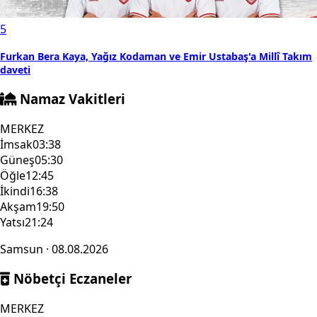
5
Furkan Bera Kaya, Yağız Kodaman ve Emir Ustabaş'a Millî Takım
daveti
Namaz Vakitleri
MERKEZ
İmsak
03:38
Güneş
05:30
Öğle
12:45
İkindi
16:38
Akşam
19:50
Yatsı
21:24
Samsun · 08.08.2026
Nöbetçi Eczaneler
MERKEZ