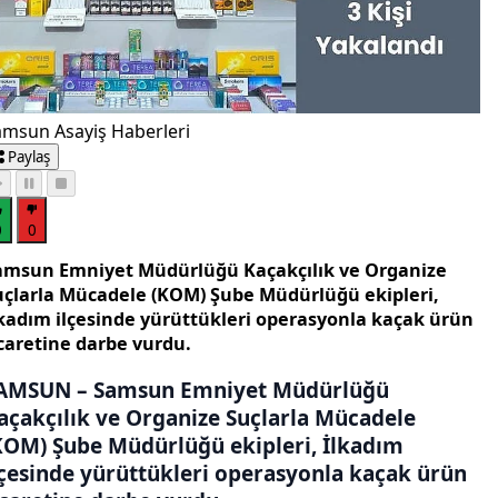
amsun Asayiş Haberleri
Paylaş
0
0
amsun Emniyet Müdürlüğü Kaçakçılık ve Organize
uçlarla Mücadele (KOM) Şube Müdürlüğü ekipleri,
lkadım ilçesinde yürüttükleri operasyonla kaçak ürün
icaretine darbe vurdu.
AMSUN – Samsun Emniyet Müdürlüğü
açakçılık ve Organize Suçlarla Mücadele
KOM) Şube Müdürlüğü ekipleri, İlkadım
lçesinde yürüttükleri operasyonla kaçak ürün