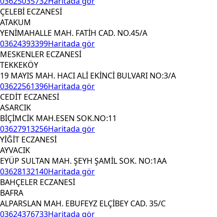
03625035732
Haritada gör
ÇELEBİ ECZANESİ
ATAKUM
YENİMAHALLE MAH. FATİH CAD. NO.45/A
03624393399
Haritada gör
MESKENLER ECZANESİ
TEKKEKÖY
19 MAYIS MAH. HACI ALİ EKİNCİ BULVARI NO:3/A
03622561396
Haritada gör
CEDİT ECZANESİ
ASARCIK
BİÇİMCİK MAH.ESEN SOK.NO:11
03627913256
Haritada gör
YİĞİT ECZANESİ
AYVACIK
EYÜP SULTAN MAH. ŞEYH ŞAMİL SOK. NO:1AA
03628132140
Haritada gör
BAHÇELER ECZANESİ
BAFRA
ALPARSLAN MAH. EBUFEYZ ELÇİBEY CAD. 35/C
03624376733
Haritada gör