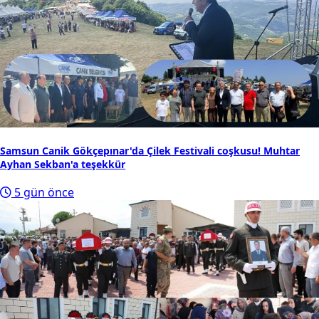
Samsun Canik Gökçepınar'da Çilek Festivali coşkusu! Muhtar
Ayhan Sekban'a teşekkür
5 gün önce