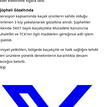
adet elektronik sigara likiti.
Şüpheli Gözaltında
erasyon kapsamında kaçak ürünlerin sahibi olduğu
lirlenen 3 kişi yakalanarak gözaltına alındı. Şüpheliler
kkında 5607 Sayılı Kaçakçılıkla Mücadele Kanunu'na
halefet ve TCK'nın ilgili maddeleri gereğince adli işlem
şlatıldı.
niyet yetkilileri, bölgede kaçakçılık ve halk sağlığını tehdit
en ürünlere yönelik denetimlerin kararlılıkla devam
eceğini belirtti.
kip