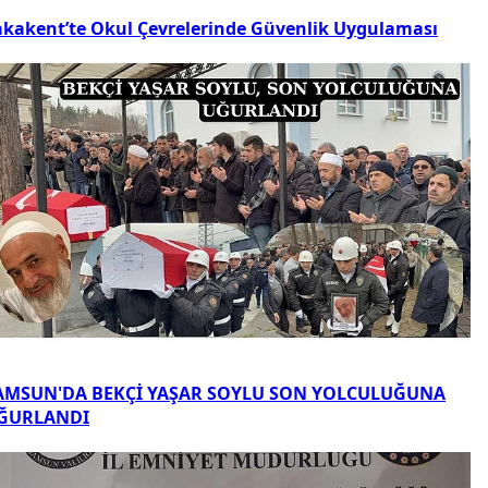
akakent’te Okul Çevrelerinde Güvenlik Uygulaması
AMSUN'DA BEKÇİ YAŞAR SOYLU SON YOLCULUĞUNA
ĞURLANDI