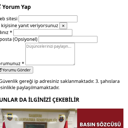
Yorum Yap
b sitesi
kişisine yanıt veriyorsunuz
✕
dınız
*
posta (Opsiyonel)
orumunuz
*
Yorumu Gönder
Güvenlik gereği ip adresiniz saklanmaktadır. 3. şahıslara
sinlikle paylaşılmamaktadır.
UNLAR DA İLGİNİZİ ÇEKEBİLİR