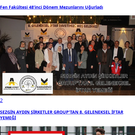
Fen Fakültesi 48’inci Dönem Mezunlarını Uğurladı
2
SEZGİN AYDIN ŞİRKETLER GROUP'TAN 8. GELENEKSEL İFTAR
YEMEĞİ