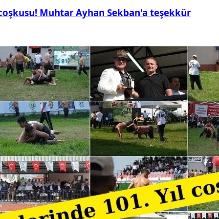
 coşkusu! Muhtar Ayhan Sekban'a teşekkür