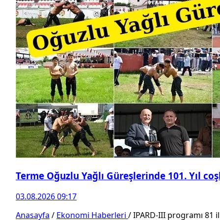
Terme Oğuzlu Yağlı Güreşlerinde 101. Yıl co
03.08.2026 09:17
Anasayfa
/
Ekonomi Haberleri
/
IPARD-III programı 81 il 