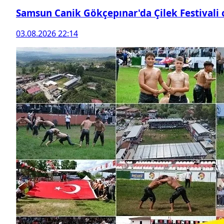
Samsun Canik Gökçepınar'da Çilek Festivali
03.08.2026 22:14