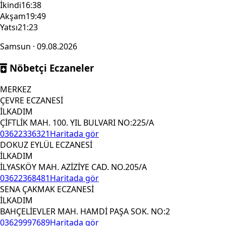
İkindi
16:38
Akşam
19:49
Yatsı
21:23
Samsun · 09.08.2026
Nöbetçi Eczaneler
MERKEZ
ÇEVRE ECZANESİ
İLKADIM
ÇİFTLİK MAH. 100. YIL BULVARI NO:225/A
03622336321
Haritada gör
DOKUZ EYLÜL ECZANESİ
İLKADIM
İLYASKÖY MAH. AZİZİYE CAD. NO.205/A
03622368481
Haritada gör
SENA ÇAKMAK ECZANESİ
İLKADIM
BAHÇELİEVLER MAH. HAMDİ PAŞA SOK. NO:2
03629997689
Haritada gör