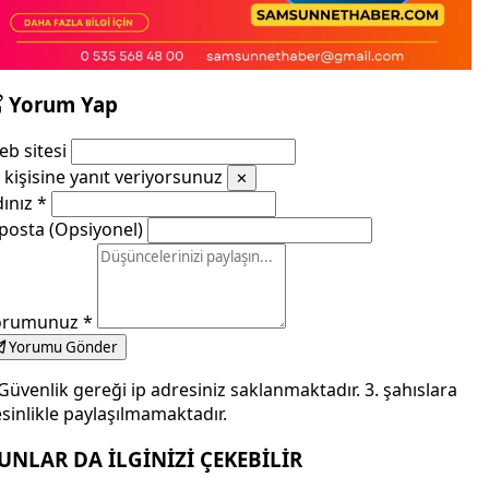
Yorum Yap
b sitesi
kişisine yanıt veriyorsunuz
✕
dınız
*
posta (Opsiyonel)
orumunuz
*
Yorumu Gönder
Güvenlik gereği ip adresiniz saklanmaktadır. 3. şahıslara
sinlikle paylaşılmamaktadır.
UNLAR DA İLGİNİZİ ÇEKEBİLİR