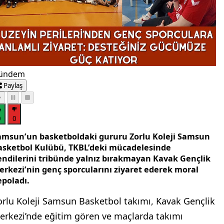
ündem
Paylaş
0
0
amsun’un basketboldaki gururu Zorlu Koleji Samsun
asketbol Kulübü, TKBL’deki mücadelesinde
endilerini tribünde yalnız bırakmayan Kavak Gençlik
erkezi’nin genç sporcularını ziyaret ederek moral
epoladı.
orlu Koleji Samsun Basketbol takımı, Kavak Gençlik
erkezi’nde eğitim gören ve maçlarda takımı