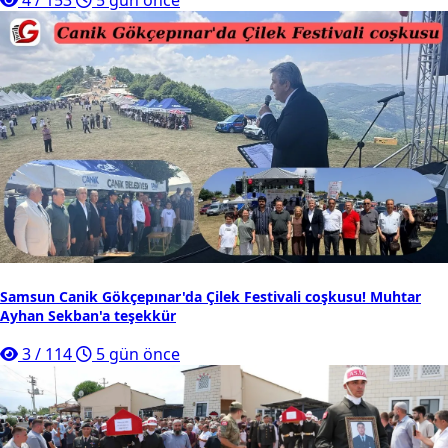
4
/
153
5 gün önce
Samsun Canik Gökçepınar'da Çilek Festivali coşkusu! Muhtar
Ayhan Sekban'a teşekkür
3
/
114
5 gün önce