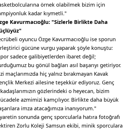
asketbolcularına örnek olabilmek bizim için
ampiyonluk kadar kıymetli."
zge Kavurmacıoğlu: "Sizlerle Birlikte Daha
üçlüyüz"
ecrübeli oyuncu Özge Kavurmacıoğlu ise sporun
irleştirici gücüne vurgu yaparak şöyle konuştu:
Spor sadece galibiyetlerden ibaret değil;
urduğumuz bu gönül bağları asıl başarıyı getiriyor.
izi maçlarımızda hiç yalnız bırakmayan Kavak
ençlik Merkezi ailesine teşekkür ediyoruz. Genç
rkadaşlarımızın gözlerindeki o heyecan, bizim
ücadele azmimizi kamçılıyor. Birlikte daha büyük
aşarılara imza atacağımıza inanıyorum."
iyaretin sonunda genç sporcularla hatıra fotoğrafı
ektiren Zorlu Koleji Samsun ekibi, minik sporculara