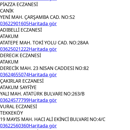
PİAZZA ECZANESİ
CANİK
YENİ MAH. ÇARŞAMBA CAD. NO:52
03622901605
Haritada gör
ADIBELLİ ECZANESİ
ATAKUM
ATATEPE MAH. TOKİ YOLU CAD. NO:28AA
03625021222
Haritada gör
DERECiK ECZANESİ
ATAKUM
DERECİK MAH. 23 NISAN CADDESI NO:82
03624655074
Haritada gör
ÇAKIRLAR ECZANESİ
ATAKUM SAYFİYE
YALI MAH. ATATÜRK BULVARI NO:263/B
03624577799
Haritada gör
VURAL ECZANESİ
TEKKEKÖY
19 MAYIS MAH. HACI ALİ EKİNCİ BULVARI NO:4/C
03622560360
Haritada gör