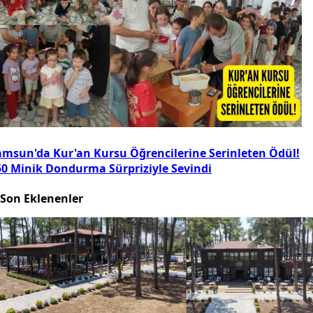
amsun'da Kur'an Kursu Öğrencilerine Serinleten Ödül!
50 Minik Dondurma Sürpriziyle Sevindi
Son Eklenenler