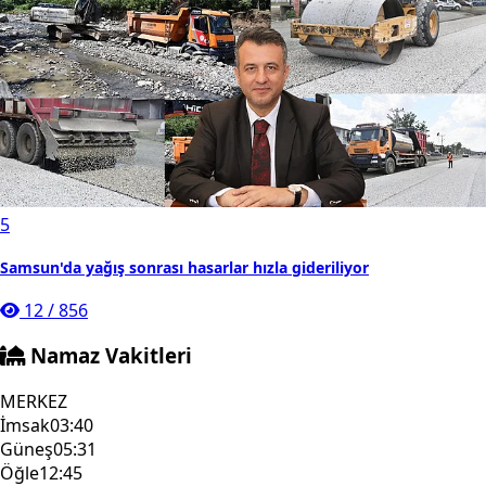
5
Samsun'da yağış sonrası hasarlar hızla gideriliyor
12
/
856
Namaz Vakitleri
MERKEZ
İmsak
03:40
Güneş
05:31
Öğle
12:45