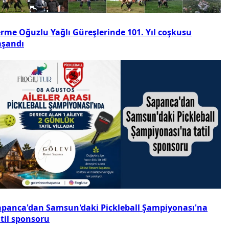
erme Oğuzlu Yağlı Güreşlerinde 101. Yıl coşkusu
aşandı
apanca'dan Samsun'daki Pickleball Şampiyonası'na
atil sponsoru