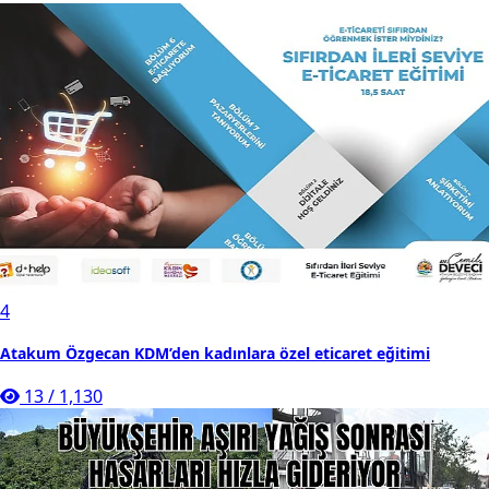
4
Atakum Özgecan KDM’den kadınlara özel eticaret eğitimi
13
/
1,130