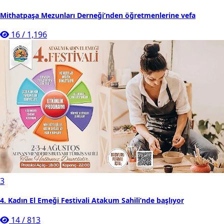
Mithatpaşa Mezunları Derneği’nden öğretmenlerine vefa
16
/
1,196
3
4. Kadın El Emeği Festivali Atakum Sahili’nde başlıyor
14
/
813