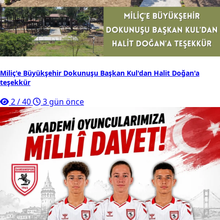
Miliç'e Büyükşehir Dokunuşu Başkan Kul'dan Halit Doğan'a
teşekkür
2
/
40
3 gün önce