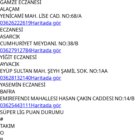
GAMZE ECZANESİ
ALAÇAM
YENİCAMİ MAH. LİSE CAD. NO:68/A
03626222619
Haritada gör
ECZANESİ
ASARCIK
CUMHURİYET MEYDANI. NO:38/B
03627912784
Haritada gör
YİĞİT ECZANESİ
AYVACIK
EYÜP SULTAN MAH. ŞEYH ŞAMİL SOK. NO:1AA
03628132140
Haritada gör
YASEMİN ECZANESİ
BAFRA
EMIREFENDI MAHALLESI HASAN ÇAKIN CADDESI NO:14/B
03625443111
Haritada gör
SÜPER LİG PUAN DURUMU
#
TAKIM
O
P