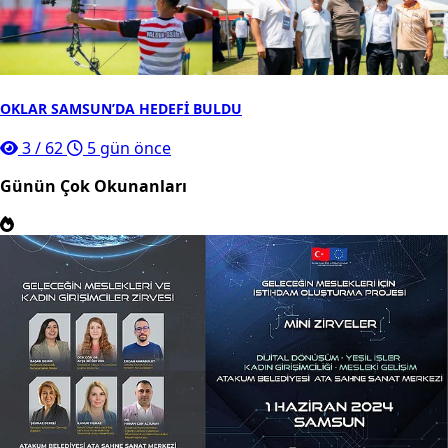
OKLAR SAMSUN’DA HEDEFİ BULDU
3
/
62
5 gün önce
Günün Çok Okunanları