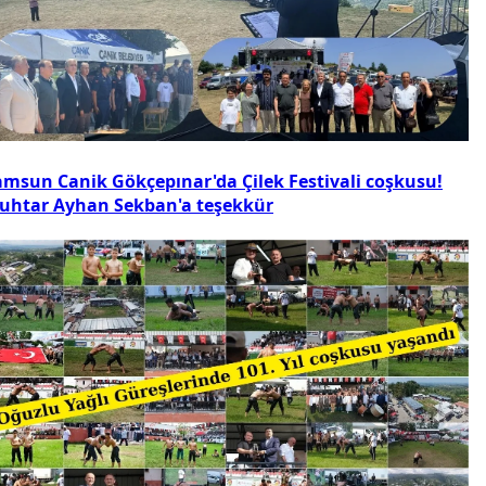
amsun Canik Gökçepınar'da Çilek Festivali coşkusu!
uhtar Ayhan Sekban'a teşekkür