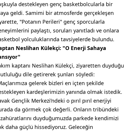
oşkuyla destekleyen genç basketbolcularla bir
raya geldi. Samimi bir atmosferde gerçekleşen
iyarette, "Potanın Perileri" genç sporcularla
eneyimlerini paylaştı, soruları yanıtladı ve onlara
asketbol yolculuklarında tavsiyelerde bulundu.
aptan Neslihan Külekçi: "O Enerji Sahaya
ansıyor"
akım kaptanı Neslihan Külekçi, ziyaretten duyduğu
utluluğu dile getirerek şunları söyledi:
Maçlarımıza gelerek bizleri en içten şekilde
estekleyen kardeşlerimizin yanında olmak istedik.
vak Gençlik Merkezi’ndeki o pırıl pırıl enerjiyi
urada da görmek çok değerli. Onların tribündeki
ezahüratlarını duyduğumuzda parkede kendimizi
ok daha güçlü hissediyoruz. Geleceğin