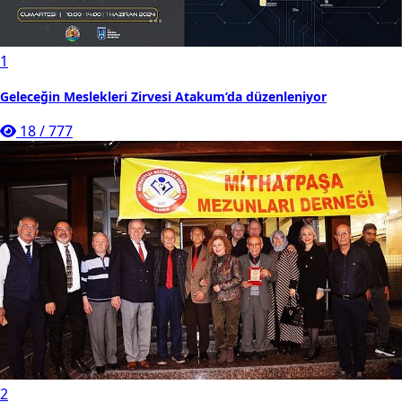
1
Geleceğin Meslekleri Zirvesi Atakum’da düzenleniyor
18
/
777
2