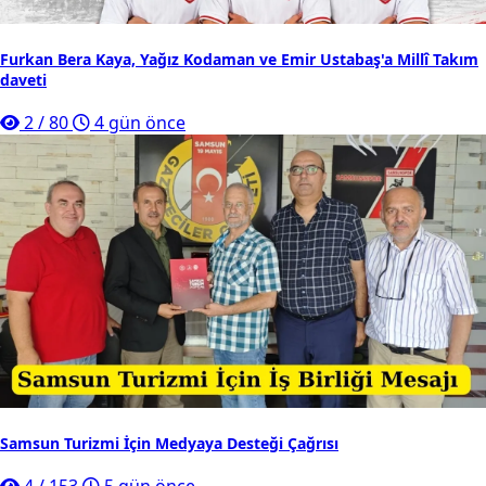
Furkan Bera Kaya, Yağız Kodaman ve Emir Ustabaş'a Millî Takım
daveti
2
/
80
4 gün önce
Samsun Turizmi İçin Medyaya Desteği Çağrısı