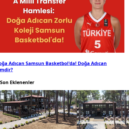
oğa Adıcan Samsun Basketbol'da! Doğa Adıcan
imdir?
Son Eklenenler