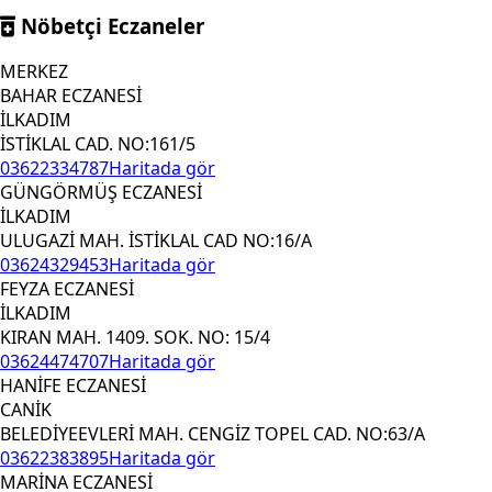
Nöbetçi Eczaneler
MERKEZ
BAHAR ECZANESİ
İLKADIM
İSTİKLAL CAD. NO:161/5
03622334787
Haritada gör
GÜNGÖRMÜŞ ECZANESİ
İLKADIM
ULUGAZİ MAH. İSTİKLAL CAD NO:16/A
03624329453
Haritada gör
FEYZA ECZANESİ
İLKADIM
KIRAN MAH. 1409. SOK. NO: 15/4
03624474707
Haritada gör
HANİFE ECZANESİ
CANİK
BELEDİYEEVLERİ MAH. CENGİZ TOPEL CAD. NO:63/A
03622383895
Haritada gör
MARİNA ECZANESİ