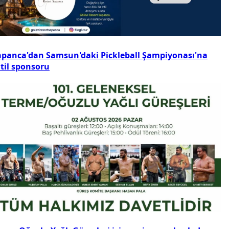
apanca'dan Samsun'daki Pickleball Şampiyonası'na
atil sponsoru