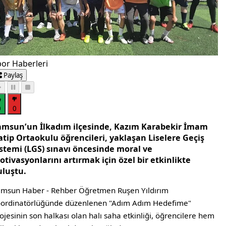
or Haberleri
Paylaş
0
0
amsun’un İlkadım ilçesinde, Kazım Karabekir İmam
atip Ortaokulu öğrencileri, yaklaşan Liselere Geçiş
istemi (LGS) sınavı öncesinde moral ve
tivasyonlarını artırmak için özel bir etkinlikte
uluştu.
msun Haber - Rehber Öğretmen Ruşen Yıldırım
ordinatörlüğünde düzenlenen "Adım Adım Hedefime"
ojesinin son halkası olan halı saha etkinliği, öğrencilere hem