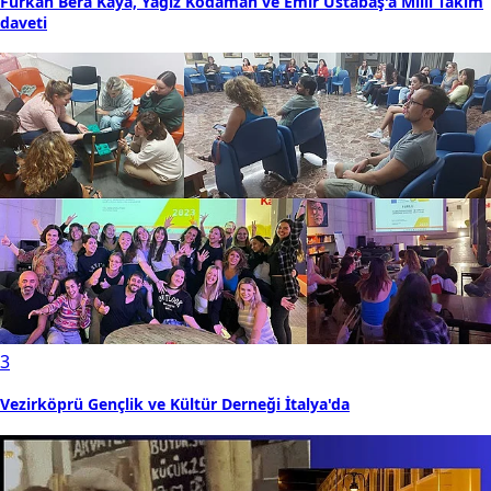
Furkan Bera Kaya, Yağız Kodaman ve Emir Ustabaş'a Millî Takım
daveti
3
Vezirköprü Gençlik ve Kültür Derneği İtalya'da