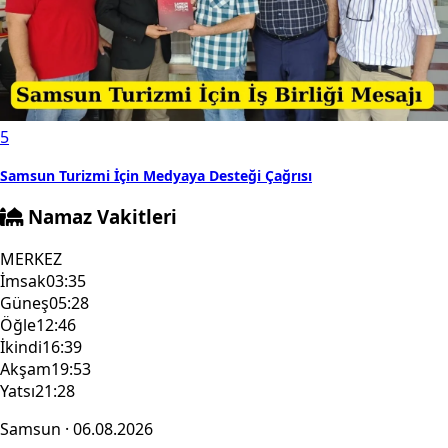
5
Samsun Turizmi İçin Medyaya Desteği Çağrısı
Namaz Vakitleri
MERKEZ
İmsak
03:35
Güneş
05:28
Öğle
12:46
İkindi
16:39
Akşam
19:53
Yatsı
21:28
Samsun · 06.08.2026