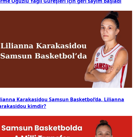
rme Oğuzlu Yağlı Güreşleri için geri sayım başladı
ilianna Karakasidou Samsun Basketbol’da, Lilianna
arakasidou kimdir?