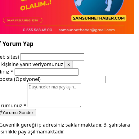
Yorum Yap
b sitesi
kişisine yanıt veriyorsunuz
✕
dınız
*
posta (Opsiyonel)
orumunuz
*
Yorumu Gönder
Güvenlik gereği ip adresiniz saklanmaktadır. 3. şahıslara
sinlikle paylaşılmamaktadır.