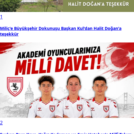
1
Miliç'e Büyükşehir Dokunuşu Başkan Kul'dan Halit Doğan'a
teşekkür
2