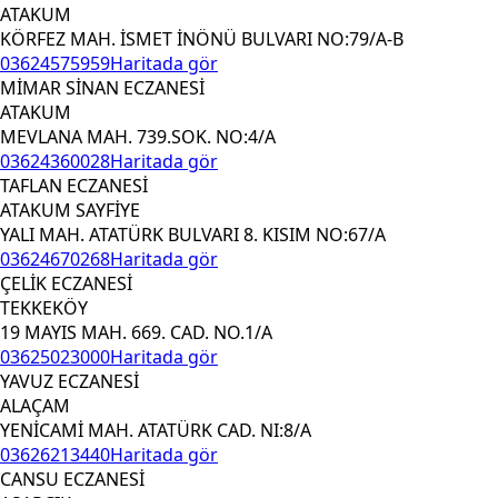
ATAKUM
KÖRFEZ MAH. İSMET İNÖNÜ BULVARI NO:79/A-B
03624575959
Haritada gör
MİMAR SİNAN ECZANESİ
ATAKUM
MEVLANA MAH. 739.SOK. NO:4/A
03624360028
Haritada gör
TAFLAN ECZANESİ
ATAKUM SAYFİYE
YALI MAH. ATATÜRK BULVARI 8. KISIM NO:67/A
03624670268
Haritada gör
ÇELİK ECZANESİ
TEKKEKÖY
19 MAYIS MAH. 669. CAD. NO.1/A
03625023000
Haritada gör
YAVUZ ECZANESİ
ALAÇAM
YENİCAMİ MAH. ATATÜRK CAD. NI:8/A
03626213440
Haritada gör
CANSU ECZANESİ