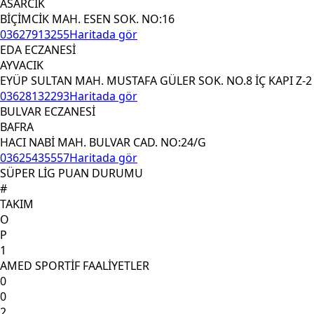
ASARCIK
BİÇİMCİK MAH. ESEN SOK. NO:16
03627913255
Haritada gör
EDA ECZANESİ
AYVACIK
EYÜP SULTAN MAH. MUSTAFA GÜLER SOK. NO.8 İÇ KAPI Z-2
03628132293
Haritada gör
BULVAR ECZANESİ
BAFRA
HACI NABİ MAH. BULVAR CAD. NO:24/G
03625435557
Haritada gör
SÜPER LİG PUAN DURUMU
#
TAKIM
O
P
1
AMED SPORTİF FAALİYETLER
0
0
2