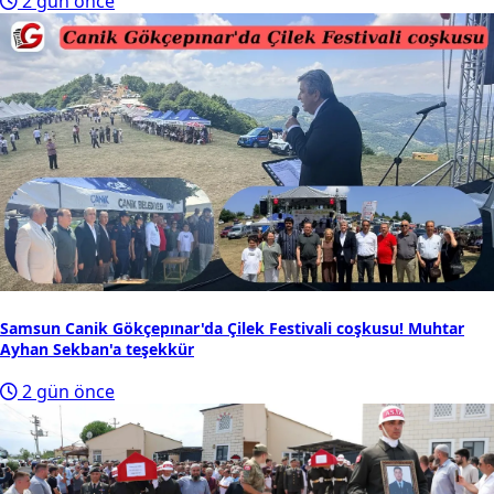
2 gün önce
Samsun Canik Gökçepınar'da Çilek Festivali coşkusu! Muhtar
Ayhan Sekban'a teşekkür
2 gün önce