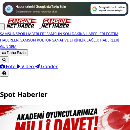
SAMSUNSPOR HABERLERI
SAMSUN SON DAKIKA HABERLERI
EĞITIM
HABERLERI
SAMSUN KÜLTÜR SANAT VE ETKINLIK
SAĞLIK HABERLERI
GÜNDEM
Daha Fazla
Foto
Video
Gönder
Spot Haberler