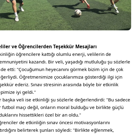
liler ve Öğrencilerden Teşekkür Mesajları
kinliğin öğrencilere kattığı olumlu enerji, velilerin de
mnuniyetini kazandı. Bir veli, yaşadığı mutluluğu şu sözlerle
ade etti: "Çocuğumun heyecanını görmek bizim için de çok
ğerliydi. Öğretmenimize çocuklarımıza gösterdiği ilgi için
şekkür ederiz. Sınav stresinin arasında böyle bir etkinlik
pimize iyi geldi."
r başka veli ise etkinliği şu sözlerle değerlendirdi: "Bu sadece
r futbol maçı değil, onların moral bulduğu ve birlikte güçlü
duklarını hissettikleri özel bir an oldu."
renciler de etkinliğin sınav öncesi motivasyonlarını
tırdığını belirterek şunları söyledi: "Birlikte eğlenmek,