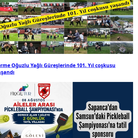
erme Oğuzlu Yağlı Güreşlerinde 101. Yıl coşkusu
aşandı