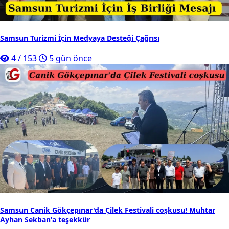
Samsun Turizmi İçin Medyaya Desteği Çağrısı
4
/
153
5 gün önce
Samsun Canik Gökçepınar'da Çilek Festivali coşkusu! Muhtar
Ayhan Sekban'a teşekkür