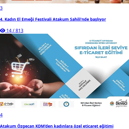
3
4. Kadın El Emeği Festivali Atakum Sahili’nde başlıyor
14
/
813
4
Atakum Özgecan KDM’den kadınlara özel eticaret eğitimi