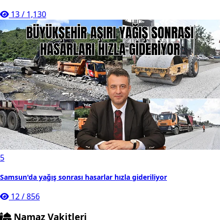
13
/
1,130
5
Samsun'da yağış sonrası hasarlar hızla gideriliyor
12
/
856
Namaz Vakitleri