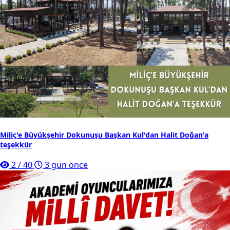
Miliç'e Büyükşehir Dokunuşu Başkan Kul'dan Halit Doğan'a
teşekkür
2
/
40
3 gün önce