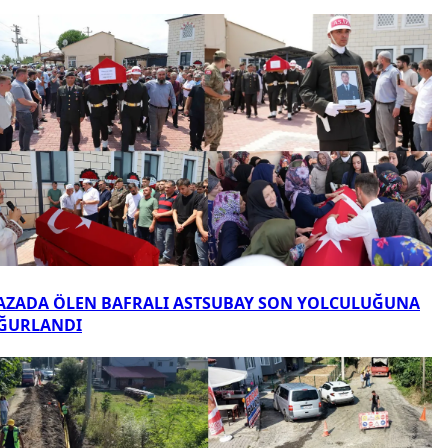
AZADA ÖLEN BAFRALI ASTSUBAY SON YOLCULUĞUNA
ĞURLANDI