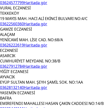
03624577799
Haritada gör
VURAL ECZANESİ
TEKKEKÖY
19 MAYIS MAH. HACI ALİ EKİNCİ BULVARI NO:4/C
03622560360
Haritada gör
GAMZE ECZANESİ
ALAÇAM
YENİCAMİ MAH. LİSE CAD. NO:68/A
03626222619
Haritada gör
ECZANESİ
ASARCIK
CUMHURİYET MEYDANI. NO:38/B
03627912784
Haritada gör
YİĞİT ECZANESİ
AYVACIK
EYÜP SULTAN MAH. ŞEYH ŞAMİL SOK. NO:1AA
03628132140
Haritada gör
YASEMİN ECZANESİ
BAFRA
EMIREFENDI MAHALLESI HASAN ÇAKIN CADDESI NO:14/B