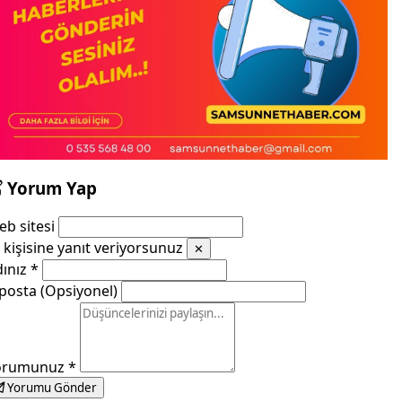
Yorum Yap
b sitesi
kişisine yanıt veriyorsunuz
✕
dınız
*
posta (Opsiyonel)
orumunuz
*
Yorumu Gönder