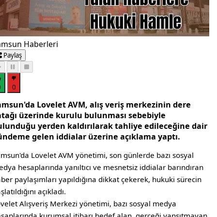
amsun Haberleri
Paylaş
0
0
amsun'da Lovelet AVM, alış veriş merkezinin dere
atağı üzerinde kurulu bulunması sebebiyle
ulunduğu yerden kaldırılarak tahliye edileceğine dair
ündeme gelen iddialar üzerine açıklama yaptı.
msun'da Lovelet AVM yönetimi, son günlerde bazı sosyal
dya hesaplarında yanıltıcı ve mesnetsiz iddialar barındıran
ber paylaşımları yapıldığına dikkat çekerek, hukuki sürecin
şlatıldığını açıkladı.
velet Alışveriş Merkezi yönetimi, bazı sosyal medya
saplarında kurumsal itibarı hedef alan, gerçeği yansıtmayan