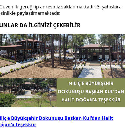
Güvenlik gereği ip adresiniz saklanmaktadır. 3. şahıslara
sinlikle paylaşılmamaktadır.
UNLAR DA İLGİNİZİ ÇEKEBİLİR
iliç'e Büyükşehir Dokunuşu Başkan Kul'dan Halit
oğan'a teşekkür