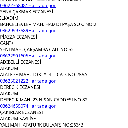
03622368481
Haritada gör
SENA ÇAKMAK ECZANESİ
İLKADIM
BAHÇELİEVLER MAH. HAMDİ PAŞA SOK. NO:2
03629997689
Haritada gör
PİAZZA ECZANESİ
CANİK
YENİ MAH. ÇARŞAMBA CAD. NO:52
03622901605
Haritada gör
ADIBELLİ ECZANESİ
ATAKUM
ATATEPE MAH. TOKİ YOLU CAD. NO:28AA
03625021222
Haritada gör
DERECiK ECZANESİ
ATAKUM
DERECİK MAH. 23 NISAN CADDESI NO:82
03624655074
Haritada gör
ÇAKIRLAR ECZANESİ
ATAKUM SAYFİYE
YALI MAH. ATATÜRK BULVARI NO:263/B