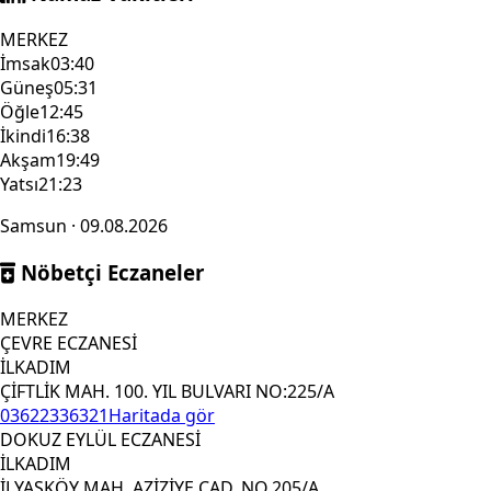
MERKEZ
İmsak
03:40
Güneş
05:31
Öğle
12:45
İkindi
16:38
Akşam
19:49
Yatsı
21:23
Samsun · 09.08.2026
Nöbetçi Eczaneler
MERKEZ
ÇEVRE ECZANESİ
İLKADIM
ÇİFTLİK MAH. 100. YIL BULVARI NO:225/A
03622336321
Haritada gör
DOKUZ EYLÜL ECZANESİ
İLKADIM
İLYASKÖY MAH. AZİZİYE CAD. NO.205/A