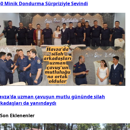
50 Minik Dondurma Sürpriziyle Sevindi
avza'da uzman çavuşun mutlu gününde silah
rkadaşları da yanındaydı
Son Eklenenler