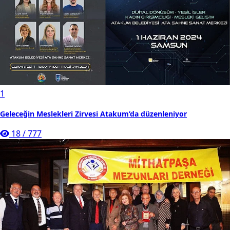
1
Geleceğin Meslekleri Zirvesi Atakum’da düzenleniyor
18
/
777