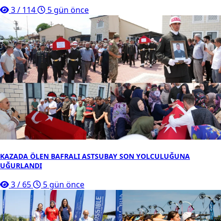
3
/
114
5 gün önce
KAZADA ÖLEN BAFRALI ASTSUBAY SON YOLCULUĞUNA
UĞURLANDI
3
/
65
5 gün önce