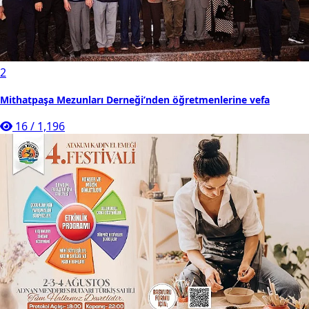
2
Mithatpaşa Mezunları Derneği’nden öğretmenlerine vefa
16
/
1,196