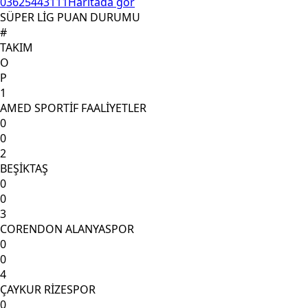
03625443111
Haritada gör
SÜPER LİG PUAN DURUMU
#
TAKIM
O
P
1
AMED SPORTİF FAALİYETLER
0
0
2
BEŞİKTAŞ
0
0
3
CORENDON ALANYASPOR
0
0
4
ÇAYKUR RİZESPOR
0