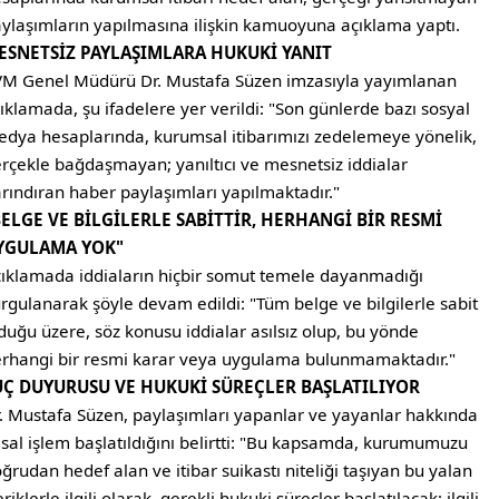
ylaşımların yapılmasına ilişkin kamuoyuna açıklama yaptı.
ESNETSİZ PAYLAŞIMLARA HUKUKİ YANIT
M Genel Müdürü Dr. Mustafa Süzen imzasıyla yayımlanan
ıklamada, şu ifadelere yer verildi: "Son günlerde bazı sosyal
dya hesaplarında, kurumsal itibarımızı zedelemeye yönelik,
rçekle bağdaşmayan; yanıltıcı ve mesnetsiz iddialar
rındıran haber paylaşımları yapılmaktadır."
BELGE VE BİLGİLERLE SABİTTİR, HERHANGİ BİR RESMİ
YGULAMA YOK"
ıklamada iddiaların hiçbir somut temele dayanmadığı
rgulanarak şöyle devam edildi: "Tüm belge ve bilgilerle sabit
duğu üzere, söz konusu iddialar asılsız olup, bu yönde
rhangi bir resmi karar veya uygulama bulunmamaktadır."
UÇ DUYURUSU VE HUKUKİ SÜREÇLER BAŞLATILIYOR
. Mustafa Süzen, paylaşımları yapanlar ve yayanlar hakkında
sal işlem başlatıldığını belirtti: "Bu kapsamda, kurumumuzu
ğrudan hedef alan ve itibar suikastı niteliği taşıyan bu yalan
eriklerle ilgili olarak, gerekli hukuki süreçler başlatılacak; ilgili