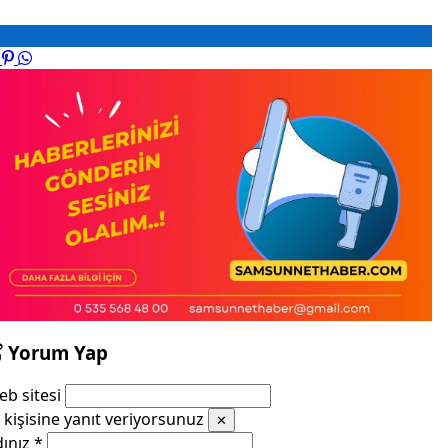
Yorum Yap
b sitesi
kişisine yanıt veriyorsunuz
✕
dınız
*