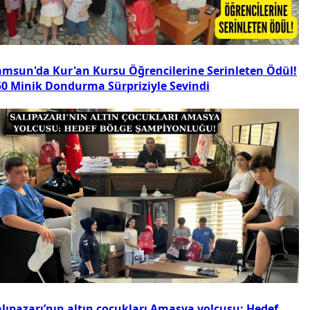
amsun'da Kur'an Kursu Öğrencilerine Serinleten Ödül!
50 Minik Dondurma Sürpriziyle Sevindi
alıpazarı’nın altın çocukları Amasya yolcusu: Hedef