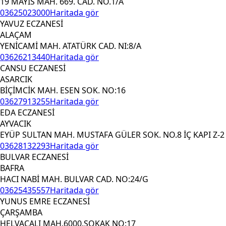
19 MAYIS MAH. 669. CAD. NO.1/A
03625023000
Haritada gör
YAVUZ ECZANESİ
ALAÇAM
YENİCAMİ MAH. ATATÜRK CAD. NI:8/A
03626213440
Haritada gör
CANSU ECZANESİ
ASARCIK
BİÇİMCİK MAH. ESEN SOK. NO:16
03627913255
Haritada gör
EDA ECZANESİ
AYVACIK
EYÜP SULTAN MAH. MUSTAFA GÜLER SOK. NO.8 İÇ KAPI Z-2
03628132293
Haritada gör
BULVAR ECZANESİ
BAFRA
HACI NABİ MAH. BULVAR CAD. NO:24/G
03625435557
Haritada gör
YUNUS EMRE ECZANESİ
ÇARŞAMBA
HELVACALI MAH.6000.SOKAK NO:17