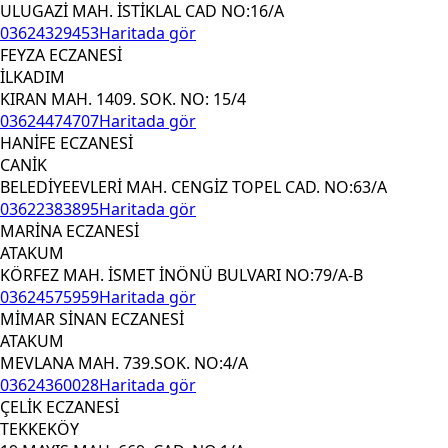
ULUGAZİ MAH. İSTİKLAL CAD NO:16/A
03624329453
Haritada gör
FEYZA ECZANESİ
İLKADIM
KIRAN MAH. 1409. SOK. NO: 15/4
03624474707
Haritada gör
HANİFE ECZANESİ
CANİK
BELEDİYEEVLERİ MAH. CENGİZ TOPEL CAD. NO:63/A
03622383895
Haritada gör
MARİNA ECZANESİ
ATAKUM
KÖRFEZ MAH. İSMET İNÖNÜ BULVARI NO:79/A-B
03624575959
Haritada gör
MİMAR SİNAN ECZANESİ
ATAKUM
MEVLANA MAH. 739.SOK. NO:4/A
03624360028
Haritada gör
ÇELİK ECZANESİ
TEKKEKÖY