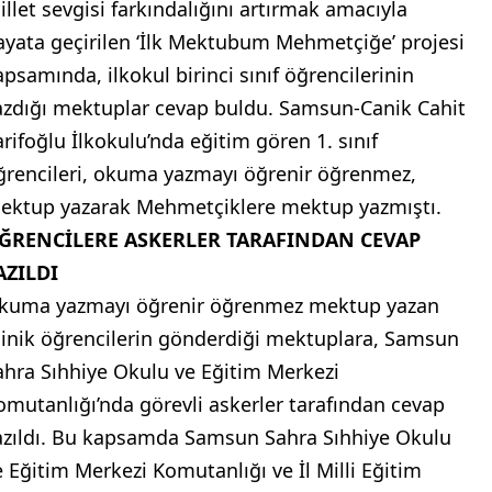
illet sevgisi farkındalığını artırmak amacıyla
ayata geçirilen ‘İlk Mektubum Mehmetçiğe’ projesi
apsamında, ilkokul birinci sınıf öğrencilerinin
azdığı mektuplar cevap buldu. Samsun-Canik Cahit
arifoğlu İlkokulu’nda eğitim gören 1. sınıf
ğrencileri, okuma yazmayı öğrenir öğrenmez,
ektup yazarak Mehmetçiklere mektup yazmıştı.
ĞRENCİLERE ASKERLER TARAFINDAN CEVAP
AZILDI
kuma yazmayı öğrenir öğrenmez mektup yazan
inik öğrencilerin gönderdiği mektuplara, Samsun
ahra Sıhhiye Okulu ve Eğitim Merkezi
omutanlığı’nda görevli askerler tarafından cevap
azıldı. Bu kapsamda Samsun Sahra Sıhhiye Okulu
e Eğitim Merkezi Komutanlığı ve İl Milli Eğitim