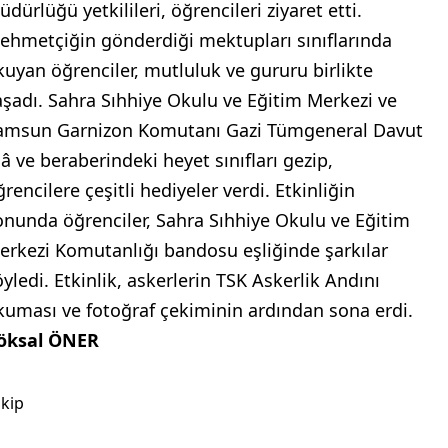
dürlüğü yetkilileri, öğrencileri ziyaret etti.
ehmetçiğin gönderdiği mektupları sınıflarında
kuyan öğrenciler, mutluluk ve gururu birlikte
aşadı. Sahra Sıhhiye Okulu ve Eğitim Merkezi ve
amsun Garnizon Komutanı Gazi Tümgeneral Davut
lâ ve beraberindeki heyet sınıfları gezip,
rencilere çeşitli hediyeler verdi. Etkinliğin
onunda öğrenciler, Sahra Sıhhiye Okulu ve Eğitim
erkezi Komutanlığı bandosu eşliğinde şarkılar
öyledi. Etkinlik, askerlerin TSK Askerlik Andını
kuması ve fotoğraf çekiminin ardından sona erdi.
öksal ÖNER
kip