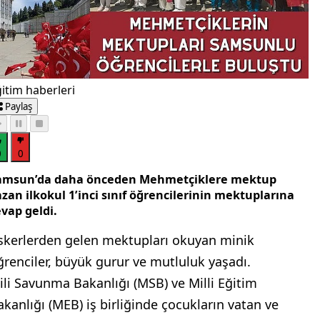
itim haberleri
Paylaş
0
0
amsun’da daha önceden Mehmetçiklere mektup
zan ilkokul 1’inci sınıf öğrencilerinin mektuplarına
vap geldi.
skerlerden gelen mektupları okuyan minik
ğrenciler, büyük gurur ve mutluluk yaşadı.
ili Savunma Bakanlığı (MSB) ve Milli Eğitim
akanlığı (MEB) iş birliğinde çocukların vatan ve