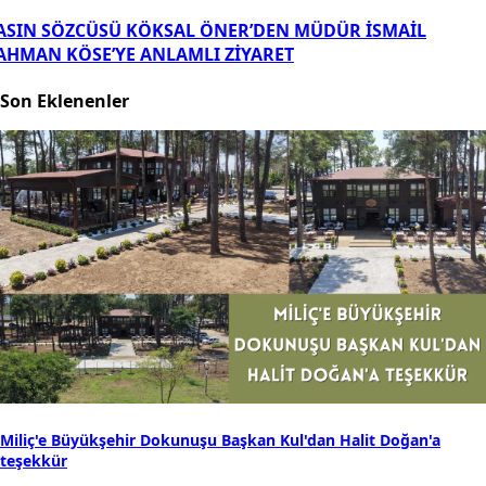
ASIN SÖZCÜSÜ KÖKSAL ÖNER’DEN MÜDÜR İSMAİL
AHMAN KÖSE’YE ANLAMLI ZİYARET
Son Eklenenler
Miliç'e Büyükşehir Dokunuşu Başkan Kul'dan Halit Doğan'a
teşekkür