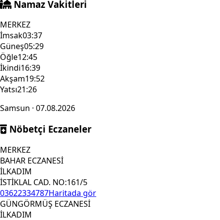
Namaz Vakitleri
MERKEZ
İmsak
03:37
Güneş
05:29
Öğle
12:45
İkindi
16:39
Akşam
19:52
Yatsı
21:26
Samsun · 07.08.2026
Nöbetçi Eczaneler
MERKEZ
BAHAR ECZANESİ
İLKADIM
İSTİKLAL CAD. NO:161/5
03622334787
Haritada gör
GÜNGÖRMÜŞ ECZANESİ
İLKADIM