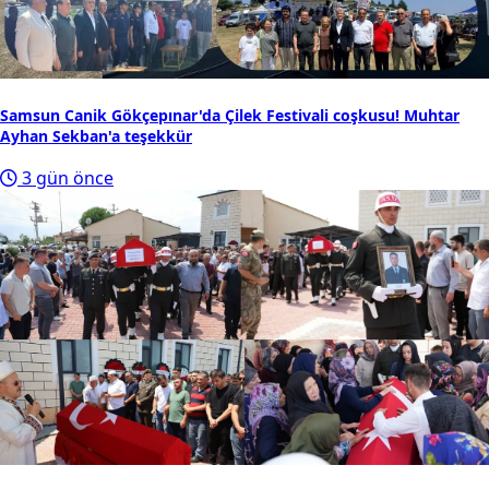
Samsun Canik Gökçepınar'da Çilek Festivali coşkusu! Muhtar
Ayhan Sekban'a teşekkür
3 gün önce