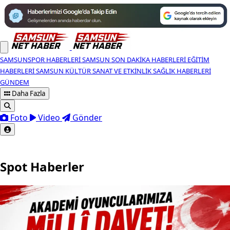
SAMSUNSPOR HABERLERI
SAMSUN SON DAKIKA HABERLERI
EĞITIM
HABERLERI
SAMSUN KÜLTÜR SANAT VE ETKINLIK
SAĞLIK HABERLERI
GÜNDEM
Daha Fazla
Foto
Video
Gönder
Spot Haberler