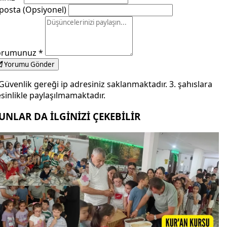
posta (Opsiyonel)
orumunuz
*
Yorumu Gönder
Güvenlik gereği ip adresiniz saklanmaktadır. 3. şahıslara
sinlikle paylaşılmamaktadır.
UNLAR DA İLGİNİZİ ÇEKEBİLİR