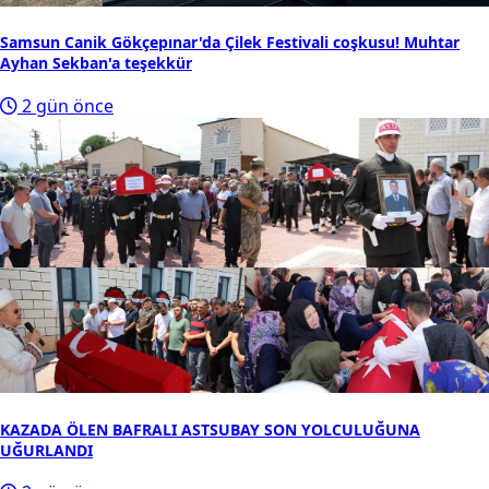
Samsun Canik Gökçepınar'da Çilek Festivali coşkusu! Muhtar
Ayhan Sekban'a teşekkür
2 gün önce
KAZADA ÖLEN BAFRALI ASTSUBAY SON YOLCULUĞUNA
UĞURLANDI