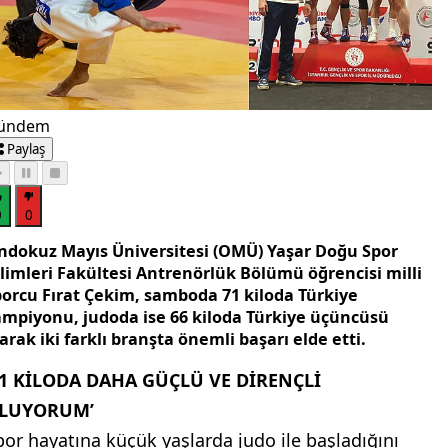
ündem
Paylaş
0
0
ndokuz Mayıs Üniversitesi (OMÜ) Yaşar Doğu Spor
ilimleri Fakültesi Antrenörlük Bölümü öğrencisi milli
porcu Fırat Çekim, samboda 71 kiloda Türkiye
ampiyonu, judoda ise 66 kiloda Türkiye üçüncüsü
arak iki farklı branşta önemli başarı elde etti.
71 KİLODA DAHA GÜÇLÜ VE DİRENÇLİ
LUYORUM’
por hayatına küçük yaşlarda judo ile başladığını