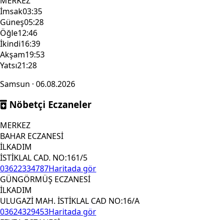
MERKEZ
İmsak
03:35
Güneş
05:28
Öğle
12:46
İkindi
16:39
Akşam
19:53
Yatsı
21:28
Samsun · 06.08.2026
Nöbetçi Eczaneler
MERKEZ
BAHAR ECZANESİ
İLKADIM
İSTİKLAL CAD. NO:161/5
03622334787
Haritada gör
GÜNGÖRMÜŞ ECZANESİ
İLKADIM
ULUGAZİ MAH. İSTİKLAL CAD NO:16/A
03624329453
Haritada gör