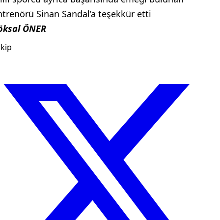
ntrenörü Sinan Sandal’a teşekkür etti
öksal ÖNER
kip