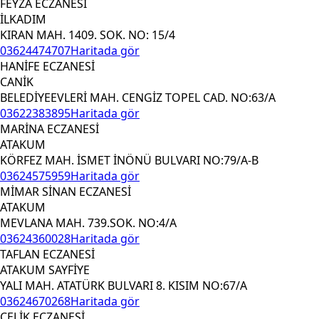
FEYZA ECZANESİ
İLKADIM
KIRAN MAH. 1409. SOK. NO: 15/4
03624474707
Haritada gör
HANİFE ECZANESİ
CANİK
BELEDİYEEVLERİ MAH. CENGİZ TOPEL CAD. NO:63/A
03622383895
Haritada gör
MARİNA ECZANESİ
ATAKUM
KÖRFEZ MAH. İSMET İNÖNÜ BULVARI NO:79/A-B
03624575959
Haritada gör
MİMAR SİNAN ECZANESİ
ATAKUM
MEVLANA MAH. 739.SOK. NO:4/A
03624360028
Haritada gör
TAFLAN ECZANESİ
ATAKUM SAYFİYE
YALI MAH. ATATÜRK BULVARI 8. KISIM NO:67/A
03624670268
Haritada gör
ÇELİK ECZANESİ