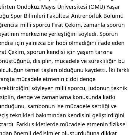
elirten Ondokuz Mayıs Üniversitesi (OMÜ) Yaşar
oğu Spor Bilimleri Fakültesi Antrenörlük Bölümü
ğrencisi milli sporcu Fırat Çekim, zamanla sporun
ayatının merkezine yerleştiğini söyledi. Sporun
endisi için yalnızca bir hobi olmadığını ifade eden
ırat Çekim, sporun kendisi için yaşam tarzına
önüştüğünü, disiplin, mücadele ve sürekliliğin bu
olculuğun temel taşları olduğunu kaydetti. İki farklı
ranşta mücadele etmenin ciddi denge
erektirdiğini söyleyen milli sporcu, judonun teknik
isiplin, denge ve zamanlama konusunda katkı
unduğunu, sambonun ise mücadele sertliği ve
eçiş teknikleri bakımından kendisini geliştirdiğini
ktardı. Farklı sıkletlerde mücadele etmenin fiziksel
çıdan önemli değişimler oluşturduğuna dikkat