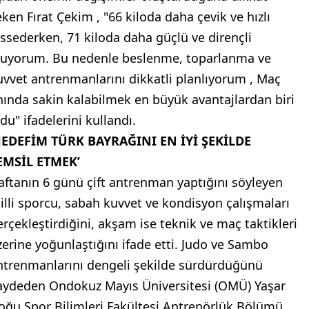
eken Fırat Çekim , "66 kiloda daha çevik ve hızlı
issederken, 71 kiloda daha güçlü ve dirençli
luyorum. Bu nedenle beslenme, toparlanma ve
uvvet antrenmanlarını dikkatli planlıyorum , Maç
nında sakin kalabilmek en büyük avantajlardan biri
du" ifadelerini kullandı.
HEDEFİM TÜRK BAYRAĞINI EN İYİ ŞEKİLDE
EMSİL ETMEK’
aftanın 6 günü çift antrenman yaptığını söyleyen
illi sporcu, sabah kuvvet ve kondisyon çalışmaları
erçekleştirdiğini, akşam ise teknik ve maç taktikleri
zerine yoğunlaştığını ifade etti. Judo ve Sambo
ntrenmanlarını dengeli şekilde sürdürdüğünü
aydeden Ondokuz Mayıs Üniversitesi (OMÜ) Yaşar
oğu Spor Bilimleri Fakültesi Antrenörlük Bölümü