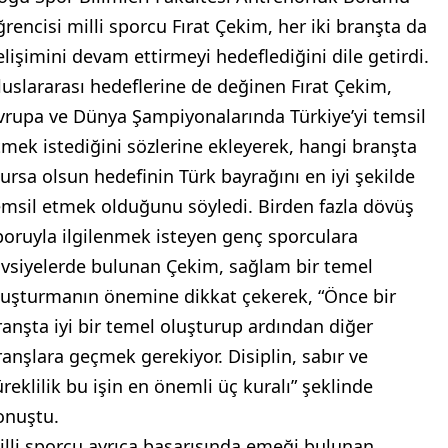
ğrencisi milli sporcu Fırat Çekim, her iki branşta da
elişimini devam ettirmeyi hedeflediğini dile getirdi.
luslararası hedeflerine de değinen Fırat Çekim,
vrupa ve Dünya Şampiyonalarında Türkiye’yi temsil
tmek istediğini sözlerine ekleyerek, hangi branşta
lursa olsun hedefinin Türk bayrağını en iyi şekilde
emsil etmek olduğunu söyledi. Birden fazla dövüş
poruyla ilgilenmek isteyen genç sporculara
avsiyelerde bulunan Çekim, sağlam bir temel
luşturmanın önemine dikkat çekerek, “Önce bir
ranşta iyi bir temel oluşturup ardından diğer
ranşlara geçmek gerekiyor. Disiplin, sabır ve
üreklilik bu işin en önemli üç kuralı” şeklinde
onuştu.
illi sporcu ayrıca başarısında emeği bulunan