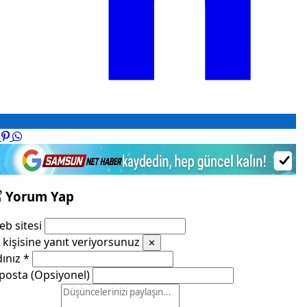
Yorum Yap
b sitesi
kişisine yanıt veriyorsunuz
✕
dınız
*
posta (Opsiyonel)