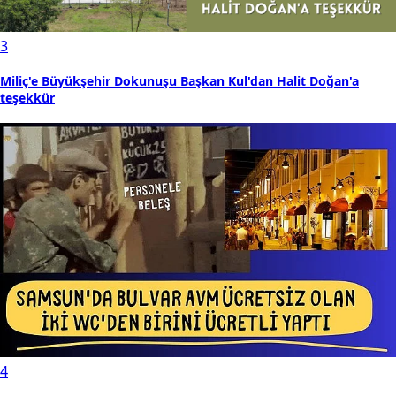
3
Miliç'e Büyükşehir Dokunuşu Başkan Kul'dan Halit Doğan'a
teşekkür
4