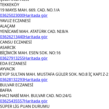
TEKKEKÖY
19 MAYIS MAH. 669. CAD. NO.1/A
03625023000
Haritada gör
YAVUZ ECZANESİ
ALAÇAM
YENİCAMİ MAH. ATATÜRK CAD. NI:8/A
03626213440
Haritada gör
CANSU ECZANESİ
ASARCIK
BİÇİMCİK MAH. ESEN SOK. NO:16
03627913255
Haritada gör
EDA ECZANESİ
AYVACIK
EYÜP SULTAN MAH. MUSTAFA GÜLER SOK. NO.8 İÇ KAPI Z-2
03628132293
Haritada gör
BULVAR ECZANESİ
BAFRA
HACI NABİ MAH. BULVAR CAD. NO:24/G
03625435557
Haritada gör
SÜPER LİG PUAN DURUMU