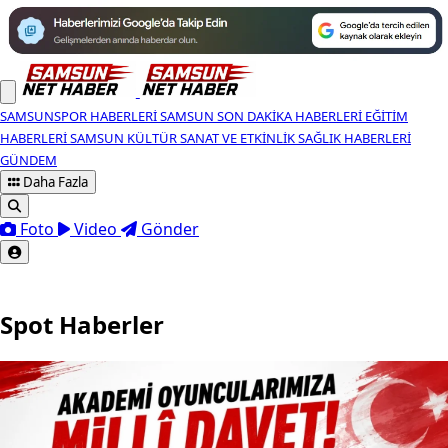
SAMSUNSPOR HABERLERI
SAMSUN SON DAKIKA HABERLERI
EĞITIM
HABERLERI
SAMSUN KÜLTÜR SANAT VE ETKINLIK
SAĞLIK HABERLERI
GÜNDEM
Daha Fazla
Foto
Video
Gönder
Spot Haberler