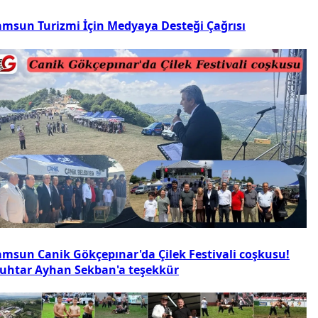
amsun Turizmi İçin Medyaya Desteği Çağrısı
amsun Canik Gökçepınar'da Çilek Festivali coşkusu!
uhtar Ayhan Sekban'a teşekkür