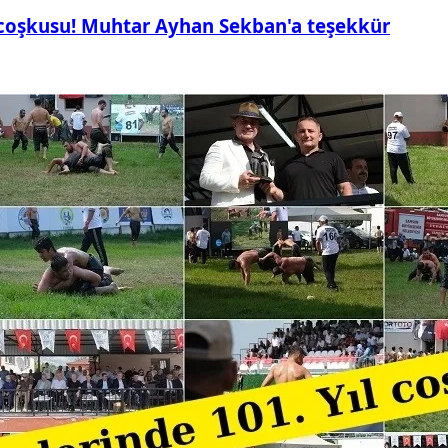
 coşkusu! Muhtar Ayhan Sekban'a teşekkür