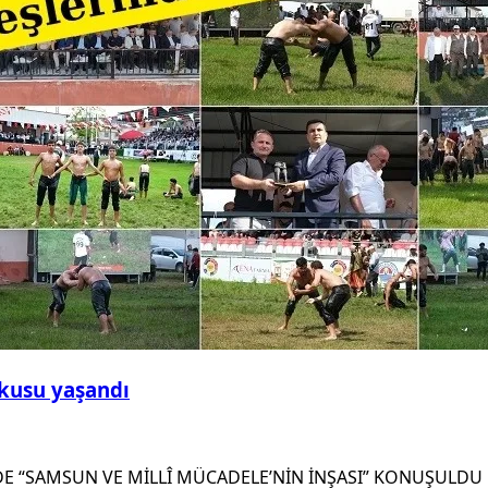
şkusu yaşandı
DE “SAMSUN VE MİLLÎ MÜCADELE’NİN İNŞASI” KONUŞULDU