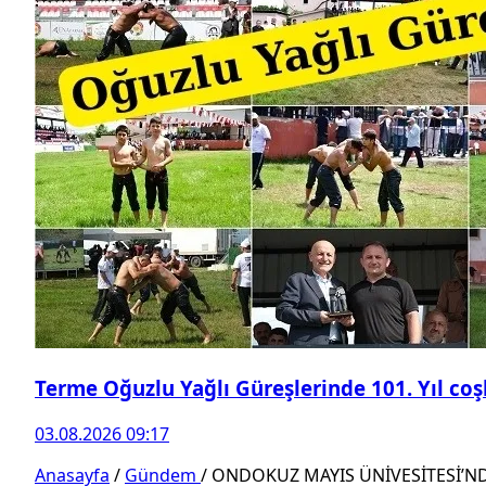
Terme Oğuzlu Yağlı Güreşlerinde 101. Yıl co
03.08.2026 09:17
Anasayfa
/
Gündem
/
ONDOKUZ MAYIS ÜNİVESİTESİ’N