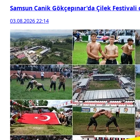
Samsun Canik Gökçepınar'da Çilek Festivali
03.08.2026 22:14