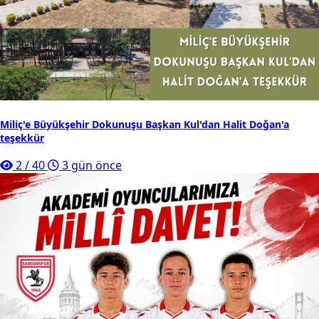
Miliç'e Büyükşehir Dokunuşu Başkan Kul'dan Halit Doğan'a
teşekkür
2
/
40
3 gün önce