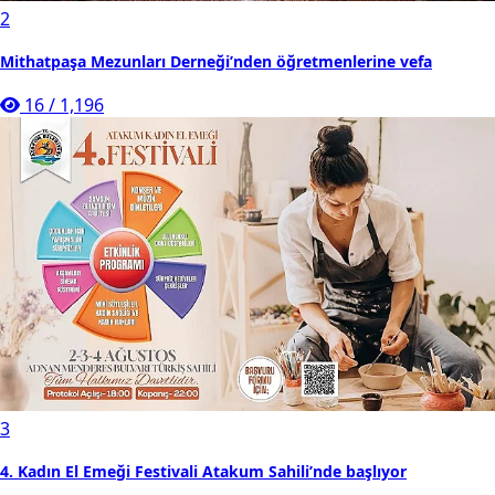
2
Mithatpaşa Mezunları Derneği’nden öğretmenlerine vefa
16
/
1,196
3
4. Kadın El Emeği Festivali Atakum Sahili’nde başlıyor