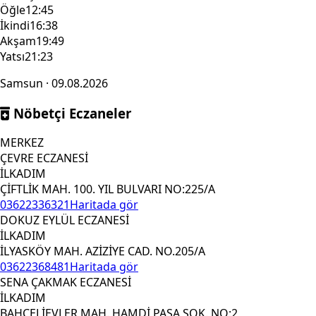
Öğle
12:45
İkindi
16:38
Akşam
19:49
Yatsı
21:23
Samsun · 09.08.2026
Nöbetçi Eczaneler
MERKEZ
ÇEVRE ECZANESİ
İLKADIM
ÇİFTLİK MAH. 100. YIL BULVARI NO:225/A
03622336321
Haritada gör
DOKUZ EYLÜL ECZANESİ
İLKADIM
İLYASKÖY MAH. AZİZİYE CAD. NO.205/A
03622368481
Haritada gör
SENA ÇAKMAK ECZANESİ
İLKADIM
BAHÇELİEVLER MAH. HAMDİ PAŞA SOK. NO:2