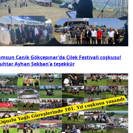
amsun Canik Gökçepınar'da Çilek Festivali coşkusu!
uhtar Ayhan Sekban'a teşekkür