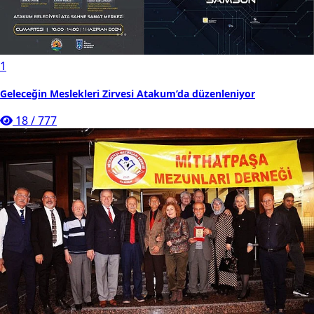
1
Geleceğin Meslekleri Zirvesi Atakum’da düzenleniyor
18
/
777