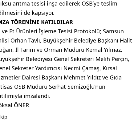
tıksu arıtma tesisi inşa edilerek OSB’ye teslim
dilmesini de kapsıyor.
MZA TÖRENİNE KATILDILAR
t ve Et Ürünleri İşleme Tesisi Protokolü; Samsun
alisi Orhan Tavlı, Büyükşehir Belediye Başkanı Halit
oğan, İl Tarım ve Orman Müdürü Kemal Yılmaz,
üyükşehir Belediyesi Genel Sekreteri Melih Perçin,
enel Sekreter Yardımcısı Necmi Çamaş, Kırsal
izmetler Dairesi Başkanı Mehmet Yıldız ve Gıda
htisas OSB Müdürü Serhat Semizoğlu’nun
atılımıyla imzalandı.
öksal ÖNER
kip