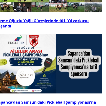
erme Oğuzlu Yağlı Güreşlerinde 101. Yıl coşkusu
aşandı
apanca'dan Samsun'daki Pickleball Şampiyonası'na