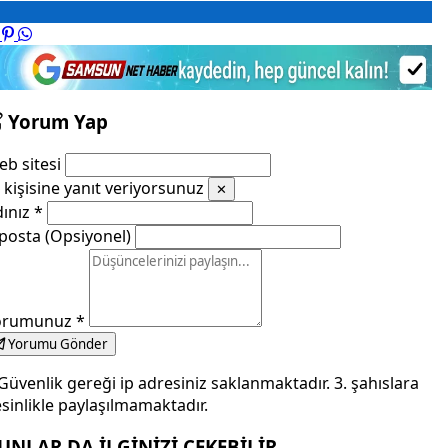
Yorum Yap
b sitesi
kişisine yanıt veriyorsunuz
✕
dınız
*
posta (Opsiyonel)
orumunuz
*
Yorumu Gönder
Güvenlik gereği ip adresiniz saklanmaktadır. 3. şahıslara
sinlikle paylaşılmamaktadır.
UNLAR DA İLGİNİZİ ÇEKEBİLİR