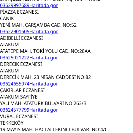
03629997689
Haritada gör
PİAZZA ECZANESİ
CANİK
YENİ MAH. ÇARŞAMBA CAD. NO:52
03622901605
Haritada gör
ADIBELLİ ECZANESİ
ATAKUM
ATATEPE MAH. TOKİ YOLU CAD. NO:28AA
03625021222
Haritada gör
DERECiK ECZANESİ
ATAKUM
DERECİK MAH. 23 NISAN CADDESI NO:82
03624655074
Haritada gör
ÇAKIRLAR ECZANESİ
ATAKUM SAYFİYE
YALI MAH. ATATÜRK BULVARI NO:263/B
03624577799
Haritada gör
VURAL ECZANESİ
TEKKEKÖY
19 MAYIS MAH. HACI ALİ EKİNCİ BULVARI NO:4/C