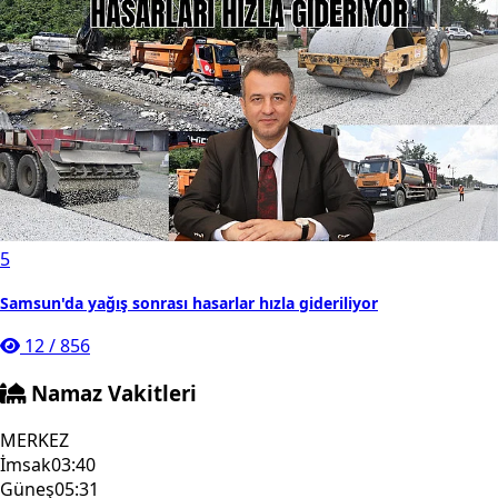
5
Samsun'da yağış sonrası hasarlar hızla gideriliyor
12
/
856
Namaz Vakitleri
MERKEZ
İmsak
03:40
Güneş
05:31