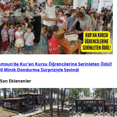
amsun'da Kur'an Kursu Öğrencilerine Serinleten Ödül!
50 Minik Dondurma Sürpriziyle Sevindi
Son Eklenenler