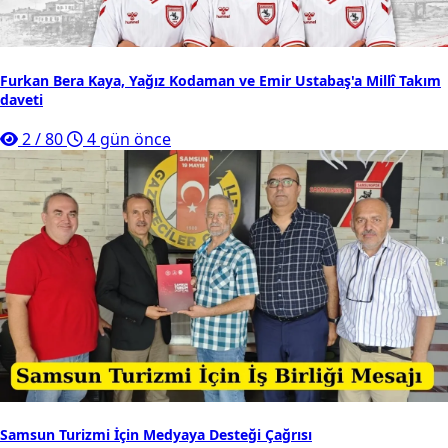
Furkan Bera Kaya, Yağız Kodaman ve Emir Ustabaş'a Millî Takım
daveti
2
/
80
4 gün önce
Samsun Turizmi İçin Medyaya Desteği Çağrısı