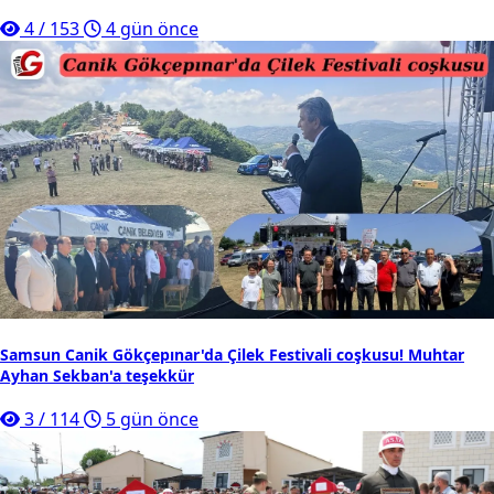
4
/
153
4 gün önce
Samsun Canik Gökçepınar'da Çilek Festivali coşkusu! Muhtar
Ayhan Sekban'a teşekkür
3
/
114
5 gün önce