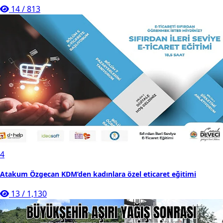
14
/
813
4
Atakum Özgecan KDM’den kadınlara özel eticaret eğitimi
13
/
1,130