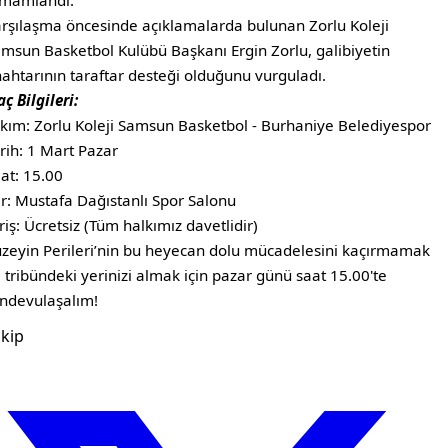
amamlandı.
arşılaşma öncesinde açıklamalarda bulunan Zorlu Koleji
msun Basketbol Kulübü Başkanı Ergin Zorlu, galibiyetin
ahtarının taraftar desteği olduğunu vurguladı.
aç Bilgileri:
akım: Zorlu Koleji Samsun Basketbol - Burhaniye Belediyespor
arih: 1 Mart Pazar
aat: 15.00
er: Mustafa Dağıstanlı Spor Salonu
iriş: Ücretsiz (Tüm halkımız davetlidir)
uzeyin Perileri’nin bu heyecan dolu mücadelesini kaçırmamak
 tribündeki yerinizi almak için pazar günü saat 15.00'te
ndevulaşalım!
kip