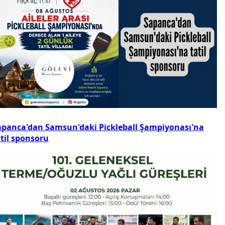
apanca'dan Samsun'daki Pickleball Şampiyonası'na
atil sponsoru