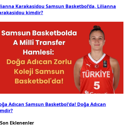
ilianna Karakasidou Samsun Basketbol’da, Lilianna
arakasidou kimdir?
oğa Adıcan Samsun Basketbol'da! Doğa Adıcan
imdir?
Son Eklenenler