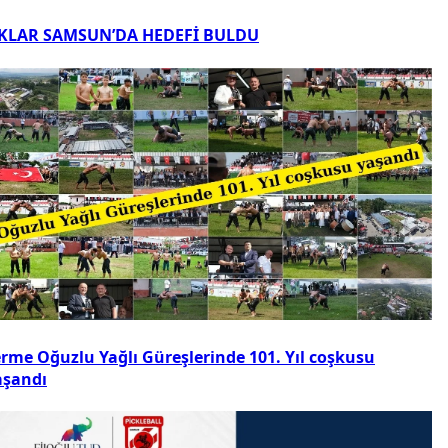
KLAR SAMSUN’DA HEDEFİ BULDU
erme Oğuzlu Yağlı Güreşlerinde 101. Yıl coşkusu
aşandı