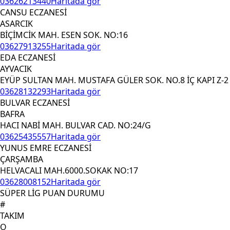
03626213440
Haritada gör
CANSU ECZANESİ
ASARCIK
BİÇİMCİK MAH. ESEN SOK. NO:16
03627913255
Haritada gör
EDA ECZANESİ
AYVACIK
EYÜP SULTAN MAH. MUSTAFA GÜLER SOK. NO.8 İÇ KAPI Z-2
03628132293
Haritada gör
BULVAR ECZANESİ
BAFRA
HACI NABİ MAH. BULVAR CAD. NO:24/G
03625435557
Haritada gör
YUNUS EMRE ECZANESİ
ÇARŞAMBA
HELVACALI MAH.6000.SOKAK NO:17
03628008152
Haritada gör
SÜPER LİG PUAN DURUMU
#
TAKIM
O