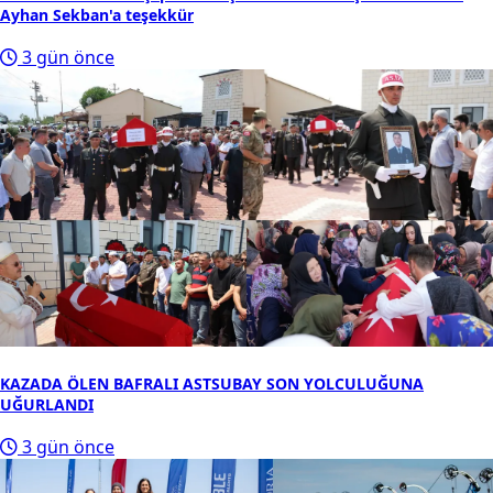
Ayhan Sekban'a teşekkür
3 gün önce
KAZADA ÖLEN BAFRALI ASTSUBAY SON YOLCULUĞUNA
UĞURLANDI
3 gün önce