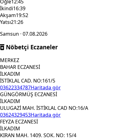
Öğle
12:45
İkindi
16:39
Akşam
19:52
Yatsı
21:26
Samsun · 07.08.2026
Nöbetçi Eczaneler
MERKEZ
BAHAR ECZANESİ
İLKADIM
İSTİKLAL CAD. NO:161/5
03622334787
Haritada gör
GÜNGÖRMÜŞ ECZANESİ
İLKADIM
ULUGAZİ MAH. İSTİKLAL CAD NO:16/A
03624329453
Haritada gör
FEYZA ECZANESİ
İLKADIM
KIRAN MAH. 1409. SOK. NO: 15/4