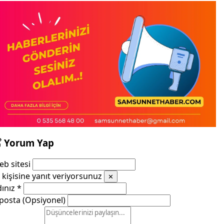
Yorum Yap
b sitesi
kişisine yanıt veriyorsunuz
✕
dınız
*
posta (Opsiyonel)