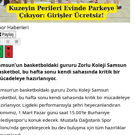
or Haberleri
Paylaş
0
0
Samsun’un basketboldaki gururu Zorlu Koleji Samsun
asketbol, bu hafta sonu kendi sahasında kritik bir
ücadeleye hazırlanıyor.
amsun’un basketboldaki gururu Zorlu Koleji Samsun
sketbol, bu hafta sonu kendi sahasında kritik bir mücadeleye
zırlanıyor. Ligdeki performansıyla şehri heyecanlandıran
kımımız, 1 Mart Pazar günü saat 15.00’te Burhaniye
lediyespor’u konuk edecek. Mustafa Dağıstanlı Spor
lonu’nda gerçekleşecek bu dev buluşma için tüm hazırlıklar