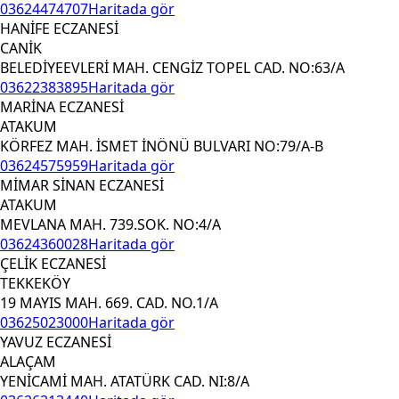
03624474707
Haritada gör
HANİFE ECZANESİ
CANİK
BELEDİYEEVLERİ MAH. CENGİZ TOPEL CAD. NO:63/A
03622383895
Haritada gör
MARİNA ECZANESİ
ATAKUM
KÖRFEZ MAH. İSMET İNÖNÜ BULVARI NO:79/A-B
03624575959
Haritada gör
MİMAR SİNAN ECZANESİ
ATAKUM
MEVLANA MAH. 739.SOK. NO:4/A
03624360028
Haritada gör
ÇELİK ECZANESİ
TEKKEKÖY
19 MAYIS MAH. 669. CAD. NO.1/A
03625023000
Haritada gör
YAVUZ ECZANESİ
ALAÇAM
YENİCAMİ MAH. ATATÜRK CAD. NI:8/A