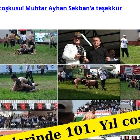
 coşkusu! Muhtar Ayhan Sekban'a teşekkür