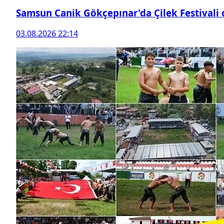
Samsun Canik Gökçepınar'da Çilek Festivali
03.08.2026 22:14