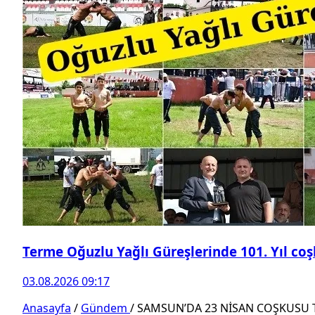
Terme Oğuzlu Yağlı Güreşlerinde 101. Yıl co
03.08.2026 09:17
Anasayfa
/
Gündem
/
SAMSUN’DA 23 NİSAN COŞKUSU T