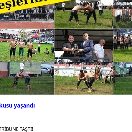
şkusu yaşandı
RİBÜNE TAŞTI!