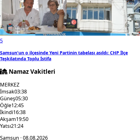
5
Samsun'un o ilçesinde Yeni Partinin tabelası asıldı: CHP İlçe
Teşkilatında Toplu İstifa
Namaz Vakitleri
MERKEZ
İmsak
03:38
Güneş
05:30
Öğle
12:45
İkindi
16:38
Akşam
19:50
Yatsı
21:24
Samsun · 08.08.2026