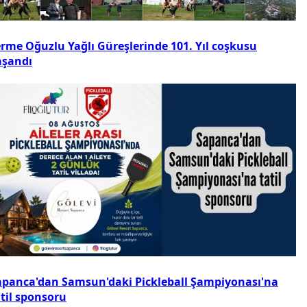
erme Oğuzlu Yağlı Güreşlerinde 101. Yıl coşkusu
aşandı
apanca'dan Samsun'daki Pickleball Şampiyonası'na
atil sponsoru