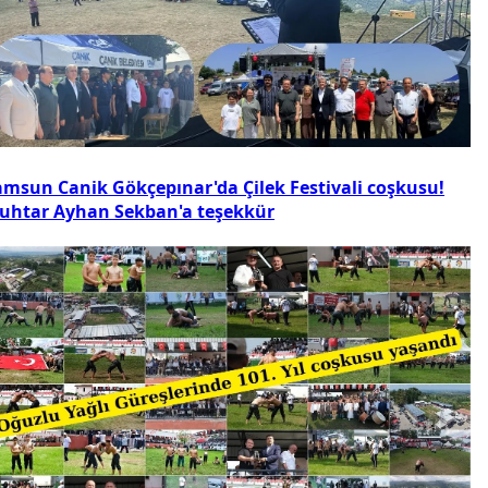
amsun Canik Gökçepınar'da Çilek Festivali coşkusu!
uhtar Ayhan Sekban'a teşekkür