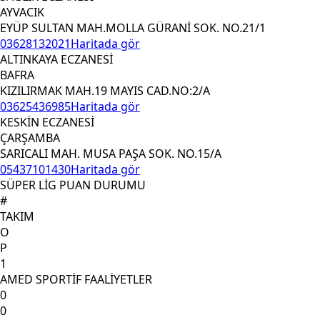
AYVACIK
EYÜP SULTAN MAH.MOLLA GÜRANİ SOK. NO.21/1
03628132021
Haritada gör
ALTINKAYA ECZANESİ
BAFRA
KIZILIRMAK MAH.19 MAYIS CAD.NO:2/A
03625436985
Haritada gör
KESKİN ECZANESİ
ÇARŞAMBA
SARICALI MAH. MUSA PAŞA SOK. NO.15/A
05437101430
Haritada gör
SÜPER LİG PUAN DURUMU
#
TAKIM
O
P
1
AMED SPORTİF FAALİYETLER
0
0