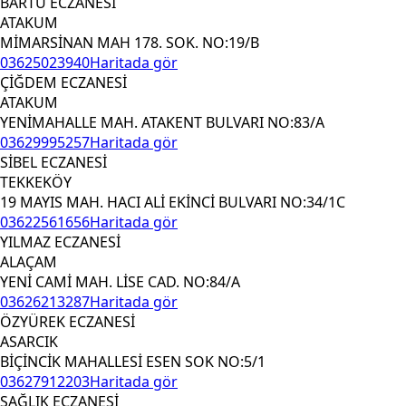
BARTU ECZANESİ
ATAKUM
MİMARSİNAN MAH 178. SOK. NO:19/B
03625023940
Haritada gör
ÇİĞDEM ECZANESİ
ATAKUM
YENİMAHALLE MAH. ATAKENT BULVARI NO:83/A
03629995257
Haritada gör
SİBEL ECZANESİ
TEKKEKÖY
19 MAYIS MAH. HACI ALİ EKİNCİ BULVARI NO:34/1C
03622561656
Haritada gör
YILMAZ ECZANESİ
ALAÇAM
YENİ CAMİ MAH. LİSE CAD. NO:84/A
03626213287
Haritada gör
ÖZYÜREK ECZANESİ
ASARCIK
BİÇİNCİK MAHALLESİ ESEN SOK NO:5/1
03627912203
Haritada gör
SAĞLIK ECZANESİ