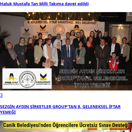
Haluk Mustafa Tan Milli Takıma davet edildi
3
SEZGİN AYDIN ŞİRKETLER GROUP'TAN 8. GELENEKSEL İFTAR
YEMEĞİ