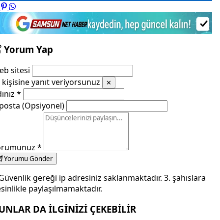
Yorum Yap
b sitesi
kişisine yanıt veriyorsunuz
✕
dınız
*
posta (Opsiyonel)
orumunuz
*
Yorumu Gönder
Güvenlik gereği ip adresiniz saklanmaktadır. 3. şahıslara
sinlikle paylaşılmamaktadır.
UNLAR DA İLGİNİZİ ÇEKEBİLİR