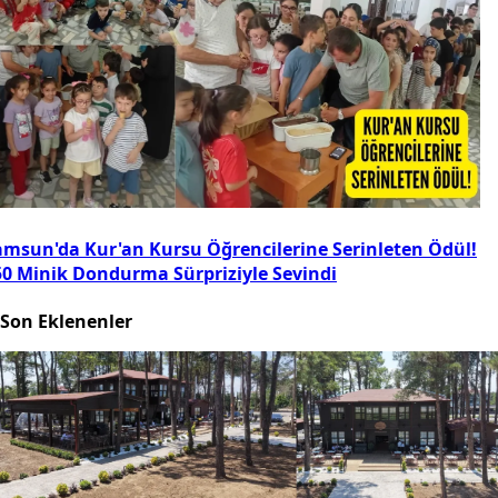
amsun'da Kur'an Kursu Öğrencilerine Serinleten Ödül!
50 Minik Dondurma Sürpriziyle Sevindi
Son Eklenenler