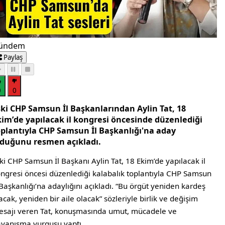
ündem
Paylaş
0
0
ski CHP Samsun İl Başkanlarından Aylin Tat, 18
kim’de yapılacak il kongresi öncesinde düzenlediği
oplantıyla CHP Samsun İl Başkanlığı'na aday
lduğunu resmen açıkladı.
ki CHP Samsun İl Başkanı Aylin Tat, 18 Ekim’de yapılacak il
ngresi öncesi düzenlediği kalabalık toplantıyla CHP Samsun
 Başkanlığı’na adaylığını açıkladı. “Bu örgüt yeniden kardeş
acak, yeniden bir aile olacak” sözleriyle birlik ve değişim
sajı veren Tat, konuşmasında umut, mücadele ve
yanışma vurgusu yaptı.