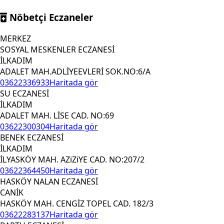
Nöbetçi Eczaneler
MERKEZ
SOSYAL MESKENLER ECZANESİ
İLKADIM
ADALET MAH.ADLİYEEVLERİ SOK.NO:6/A
03622336933
Haritada gör
SU ECZANESİ
İLKADIM
ADALET MAH. LİSE CAD. NO:69
03622300304
Haritada gör
BENEK ECZANESİ
İLKADIM
İLYASKÖY MAH. AZiZiYE CAD. NO:207/2
03622364450
Haritada gör
HASKÖY NALAN ECZANESİ
CANİK
HASKÖY MAH. CENGİZ TOPEL CAD. 182/3
03622283137
Haritada gör