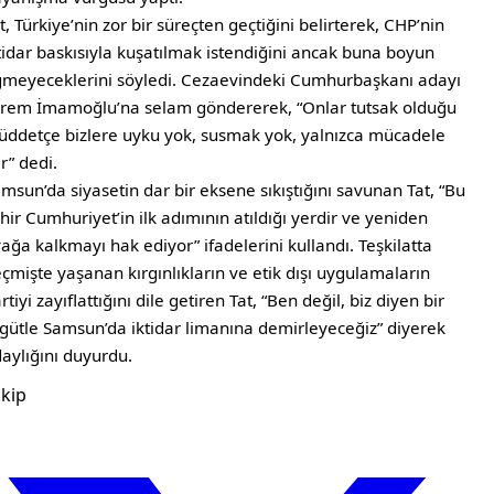
t, Türkiye’nin zor bir süreçten geçtiğini belirterek, CHP’nin
tidar baskısıyla kuşatılmak istendiğini ancak buna boyun
meyeceklerini söyledi. Cezaevindeki Cumhurbaşkanı adayı
rem İmamoğlu’na selam göndererek, “Onlar tutsak olduğu
ddetçe bizlere uyku yok, susmak yok, yalnızca mücadele
r” dedi.
msun’da siyasetin dar bir eksene sıkıştığını savunan Tat, “Bu
hir Cumhuriyet’in ilk adımının atıldığı yerdir ve yeniden
ağa kalkmayı hak ediyor” ifadelerini kullandı. Teşkilatta
çmişte yaşanan kırgınlıkların ve etik dışı uygulamaların
rtiyi zayıflattığını dile getiren Tat, “Ben değil, biz diyen bir
gütle Samsun’da iktidar limanına demirleyeceğiz” diyerek
aylığını duyurdu.
kip