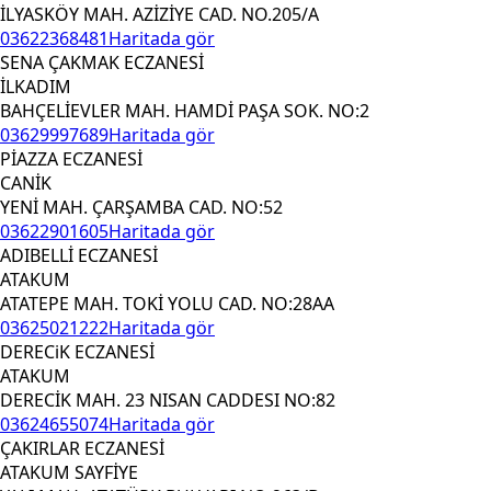
İLYASKÖY MAH. AZİZİYE CAD. NO.205/A
03622368481
Haritada gör
SENA ÇAKMAK ECZANESİ
İLKADIM
BAHÇELİEVLER MAH. HAMDİ PAŞA SOK. NO:2
03629997689
Haritada gör
PİAZZA ECZANESİ
CANİK
YENİ MAH. ÇARŞAMBA CAD. NO:52
03622901605
Haritada gör
ADIBELLİ ECZANESİ
ATAKUM
ATATEPE MAH. TOKİ YOLU CAD. NO:28AA
03625021222
Haritada gör
DERECiK ECZANESİ
ATAKUM
DERECİK MAH. 23 NISAN CADDESI NO:82
03624655074
Haritada gör
ÇAKIRLAR ECZANESİ
ATAKUM SAYFİYE