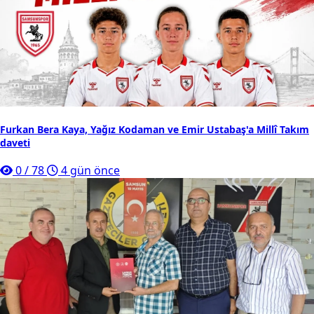
Furkan Bera Kaya, Yağız Kodaman ve Emir Ustabaş'a Millî Takım
daveti
0
/
78
4 gün önce