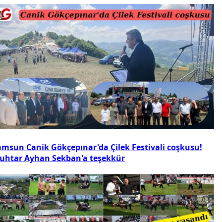
amsun Canik Gökçepınar'da Çilek Festivali coşkusu!
uhtar Ayhan Sekban'a teşekkür