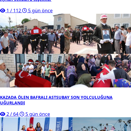
1
/
112
5 gün önce
KAZADA ÖLEN BAFRALI ASTSUBAY SON YOLCULUĞUNA
UĞURLANDI
2
/
64
5 gün önce