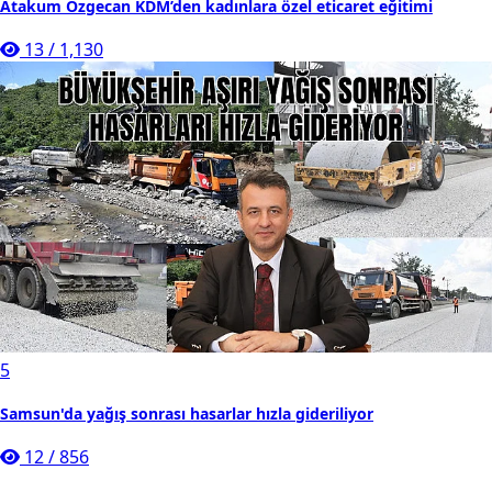
Atakum Özgecan KDM’den kadınlara özel eticaret eğitimi
13
/
1,130
5
Samsun'da yağış sonrası hasarlar hızla gideriliyor
12
/
856