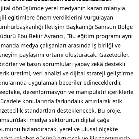
ijital dönüşümde yerel medyanın kazanımlarıyla
lgili eğitimlere önem verdiklerini vurgulayan
umhurbaşkanlığı İletişim Başkanlığı Samsun Bölge
üdürü Ebu Bekir Ayrancı, “Bu eğitim programı aynı
amanda medya çalışanları arasında iş birliği ve
eneyim paylaşımı ortamı oluşturacak. Gazeteciler,
ditörler ve basın sorumluları yapay zekâ destekli
erik üretimi, veri analizi ve dijital strateji geliştirme
onularında uygulamalı beceriler edineceklerdir.
eepfake, dezenformasyon ve manipülatif içeriklerle
ücadele konularında farkındalık artırılarak etik
azetecilik standartları desteklenecek. Bu proje,
amsun’daki medya sektörünün dijital çağa
yumunu hızlandıracak, yerel ve ulusal ölçekte
edya rekabet gücünü artıracak ve ilin tanıtımında