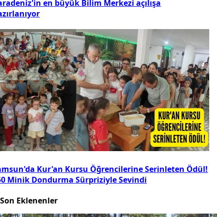
aradeniz'in en büyük Bilim Merkezi açılışa
azırlanıyor
amsun'da Kur'an Kursu Öğrencilerine Serinleten Ödül!
50 Minik Dondurma Sürpriziyle Sevindi
Son Eklenenler