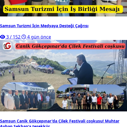
Samsun Turizmi İçin Medyaya Desteği Çağrısı
3
/
152
4 gün önce
Samsun Canik Gökçepınar'da Çilek Festivali coşkusu! Muhtar
Ayhan Sekban'a teşekkür