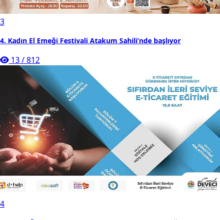
3
4. Kadın El Emeği Festivali Atakum Sahili’nde başlıyor
13
/
812
4