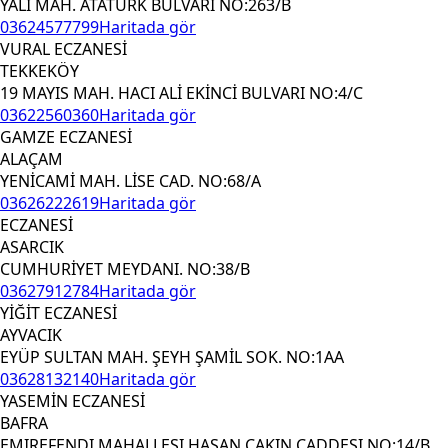
YALI MAH. ATATÜRK BULVARI NO:263/B
03624577799
Haritada gör
VURAL ECZANESİ
TEKKEKÖY
19 MAYIS MAH. HACI ALİ EKİNCİ BULVARI NO:4/C
03622560360
Haritada gör
GAMZE ECZANESİ
ALAÇAM
YENİCAMİ MAH. LİSE CAD. NO:68/A
03626222619
Haritada gör
ECZANESİ
ASARCIK
CUMHURİYET MEYDANI. NO:38/B
03627912784
Haritada gör
YİĞİT ECZANESİ
AYVACIK
EYÜP SULTAN MAH. ŞEYH ŞAMİL SOK. NO:1AA
03628132140
Haritada gör
YASEMİN ECZANESİ
BAFRA
EMIREFENDI MAHALLESI HASAN ÇAKIN CADDESI NO:14/B