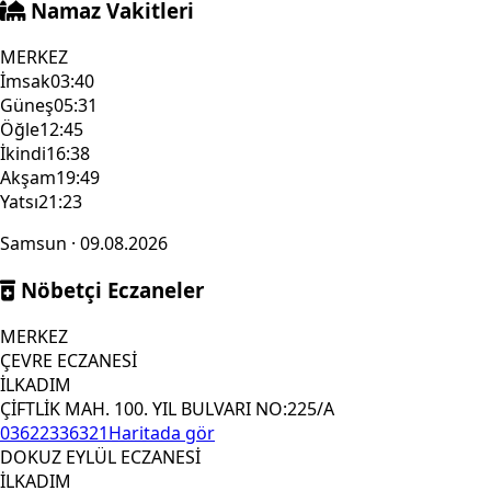
Namaz Vakitleri
MERKEZ
İmsak
03:40
Güneş
05:31
Öğle
12:45
İkindi
16:38
Akşam
19:49
Yatsı
21:23
Samsun · 09.08.2026
Nöbetçi Eczaneler
MERKEZ
ÇEVRE ECZANESİ
İLKADIM
ÇİFTLİK MAH. 100. YIL BULVARI NO:225/A
03622336321
Haritada gör
DOKUZ EYLÜL ECZANESİ
İLKADIM