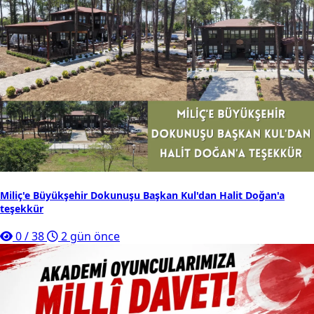
Miliç'e Büyükşehir Dokunuşu Başkan Kul'dan Halit Doğan'a
teşekkür
0
/
38
2 gün önce