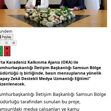
ündem
Paylaş
0
0
rta Karadeniz Kalkınma Ajansı (OKA) ile
umhurbaşkanlığı İletişim Başkanlığı Samsun Bölge
üdürlüğü iş birliğinde, basın mensuplarına yönelik
Yapay Zekâ Destekli Medya Uzmanlığı Eğitimi”
üzenlenecek.
umhurbaşkanlığı İletişim Başkanlığı Samsun Bölge
üdürlüğü tarafından sunulan bu proje,
amsun’daki medya çalışanları ve kamu