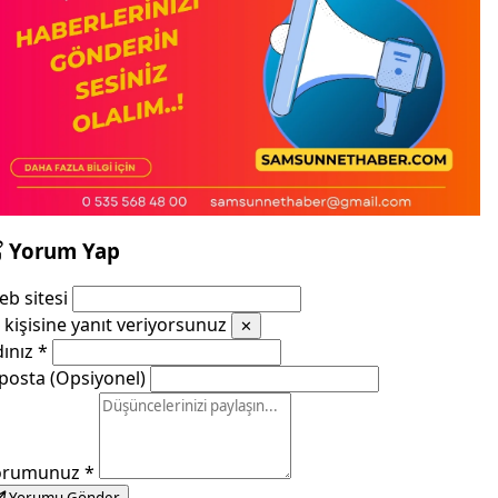
Yorum Yap
b sitesi
kişisine yanıt veriyorsunuz
✕
dınız
*
posta (Opsiyonel)
orumunuz
*
Yorumu Gönder