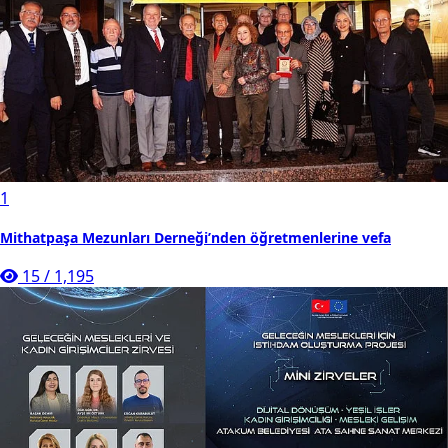
1
Mithatpaşa Mezunları Derneği’nden öğretmenlerine vefa
15
/
1,195