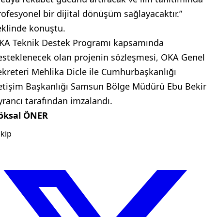
rofesyonel bir dijital dönüşüm sağlayacaktır.”
eklinde konuştu.
KA Teknik Destek Programı kapsamında
esteklenecek olan projenin sözleşmesi, OKA Genel
ekreteri Mehlika Dicle ile Cumhurbaşkanlığı
letişim Başkanlığı Samsun Bölge Müdürü Ebu Bekir
yrancı tarafından imzalandı.
öksal ÖNER
kip