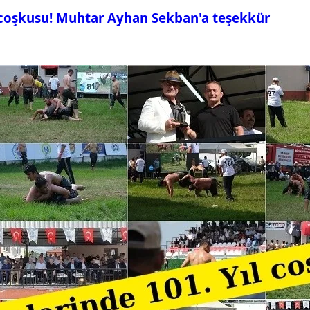
 coşkusu! Muhtar Ayhan Sekban'a teşekkür