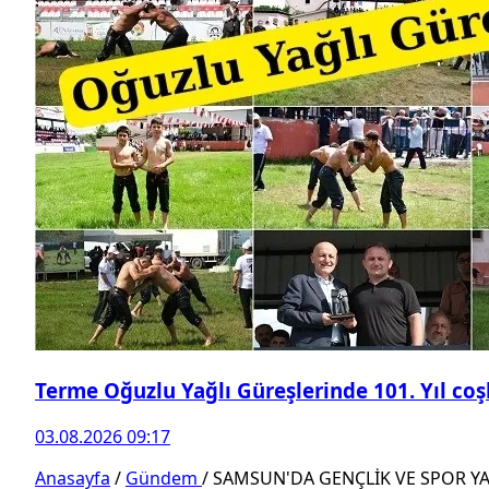
Terme Oğuzlu Yağlı Güreşlerinde 101. Yıl co
03.08.2026 09:17
Anasayfa
/
Gündem
/
SAMSUN'DA GENÇLİK VE SPOR YAT