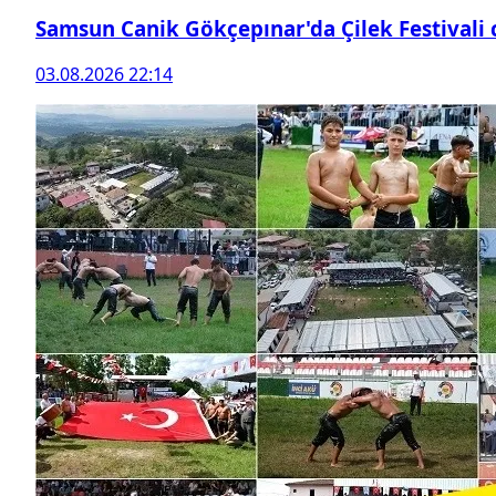
Samsun Canik Gökçepınar'da Çilek Festivali
03.08.2026 22:14