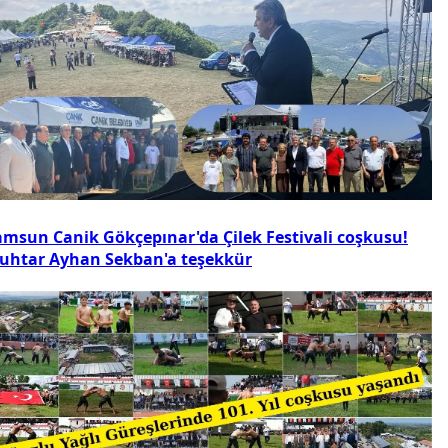
amsun Canik Gökçepınar'da Çilek Festivali coşkusu!
uhtar Ayhan Sekban'a teşekkür