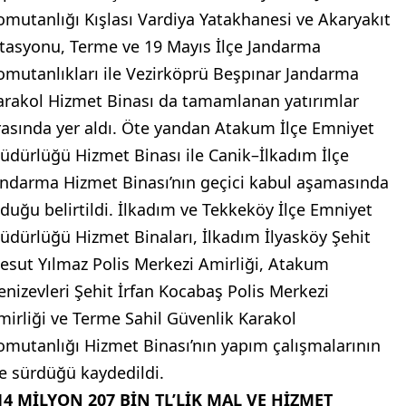
omutanlığı Kışlası Vardiya Yatakhanesi ve Akaryakıt
stasyonu, Terme ve 19 Mayıs İlçe Jandarma
omutanlıkları ile Vezirköprü Beşpınar Jandarma
arakol Hizmet Binası da tamamlanan yatırımlar
rasında yer aldı. Öte yandan Atakum İlçe Emniyet
üdürlüğü Hizmet Binası ile Canik–İlkadım İlçe
andarma Hizmet Binası’nın geçici kabul aşamasında
lduğu belirtildi. İlkadım ve Tekkeköy İlçe Emniyet
üdürlüğü Hizmet Binaları, İlkadım İlyasköy Şehit
esut Yılmaz Polis Merkezi Amirliği, Atakum
enizevleri Şehit İrfan Kocabaş Polis Merkezi
mirliği ve Terme Sahil Güvenlik Karakol
omutanlığı Hizmet Binası’nın yapım çalışmalarının
se sürdüğü kaydedildi.
14 MİLYON 207 BİN TL’LİK MAL VE HİZMET