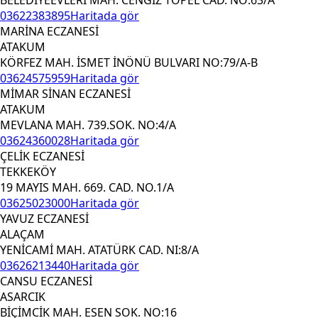
03622383895
Haritada gör
MARİNA ECZANESİ
ATAKUM
KÖRFEZ MAH. İSMET İNÖNÜ BULVARI NO:79/A-B
03624575959
Haritada gör
MİMAR SİNAN ECZANESİ
ATAKUM
MEVLANA MAH. 739.SOK. NO:4/A
03624360028
Haritada gör
ÇELİK ECZANESİ
TEKKEKÖY
19 MAYIS MAH. 669. CAD. NO.1/A
03625023000
Haritada gör
YAVUZ ECZANESİ
ALAÇAM
YENİCAMİ MAH. ATATÜRK CAD. NI:8/A
03626213440
Haritada gör
CANSU ECZANESİ
ASARCIK
BİÇİMCİK MAH. ESEN SOK. NO:16