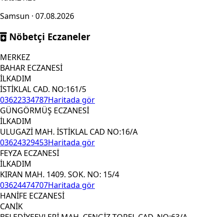
Samsun · 07.08.2026
Nöbetçi Eczaneler
MERKEZ
BAHAR ECZANESİ
İLKADIM
İSTİKLAL CAD. NO:161/5
03622334787
Haritada gör
GÜNGÖRMÜŞ ECZANESİ
İLKADIM
ULUGAZİ MAH. İSTİKLAL CAD NO:16/A
03624329453
Haritada gör
FEYZA ECZANESİ
İLKADIM
KIRAN MAH. 1409. SOK. NO: 15/4
03624474707
Haritada gör
HANİFE ECZANESİ
CANİK
BELEDİYEEVLERİ MAH. CENGİZ TOPEL CAD. NO:63/A