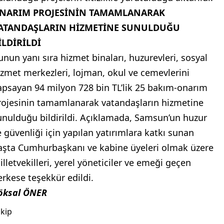
NARIM PROJESİNİN TAMAMLANARAK
ATANDAŞLARIN HİZMETİNE SUNULDUĞU
İLDİRİLDİ
unun yanı sıra hizmet binaları, huzurevleri, sosyal
izmet merkezleri, lojman, okul ve cemevlerini
apsayan 94 milyon 728 bin TL’lik 25 bakım-onarım
rojesinin tamamlanarak vatandaşların hizmetine
unulduğu bildirildi. Açıklamada, Samsun’un huzur
e güvenliği için yapılan yatırımlara katkı sunan
aşta Cumhurbaşkanı ve kabine üyeleri olmak üzere
illetvekilleri, yerel yöneticiler ve emeği geçen
erkese teşekkür edildi.
öksal ÖNER
kip