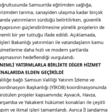
oğrultusunda Samsun’da eğitimden sağlığa,
urizmden tarıma, sanayiden ulaşıma kadar birçok
landa yatırımların sürdüğü belirtilirken, güvenlik
ltyapısının güçlendirilmesine yönelik projelerin de
nemli bir yer tuttuğu ifade edildi. Açıklamada,
çişleri Bakanlığı yatırımları ile vatandaşların kamu
izmetlerine daha hızlı ve modern şartlarda
laşmasının hedeflendiği vurgulandı.
NEMLİ YATIRMLARLA BİRLİKTE DİGER HİZMET
İNALARIDA ELDEN GEÇİRİLDİ
aliliğe bağlı Samsun Valiliği Yatırım İzleme ve
oordinasyon Başkanlığı (YİKOB) koordinasyonunda
ürütülen projeler kapsamında; Ayvacık, Havza,
arşamba ve Yakakent hükümet konakları ile çeşitli
apım ve ikmal işleri tamamlandı. Ayrıca İl Jandarma