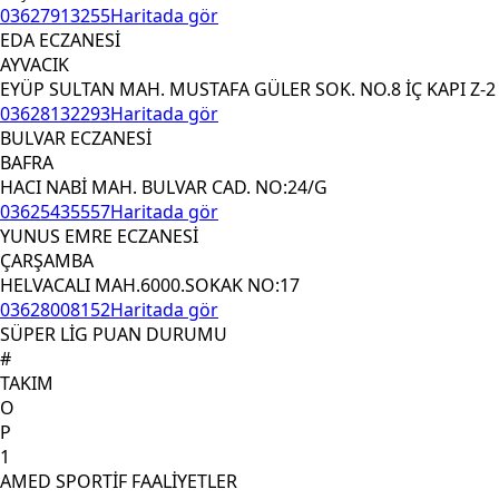
03627913255
Haritada gör
EDA ECZANESİ
AYVACIK
EYÜP SULTAN MAH. MUSTAFA GÜLER SOK. NO.8 İÇ KAPI Z-2
03628132293
Haritada gör
BULVAR ECZANESİ
BAFRA
HACI NABİ MAH. BULVAR CAD. NO:24/G
03625435557
Haritada gör
YUNUS EMRE ECZANESİ
ÇARŞAMBA
HELVACALI MAH.6000.SOKAK NO:17
03628008152
Haritada gör
SÜPER LİG PUAN DURUMU
#
TAKIM
O
P
1
AMED SPORTİF FAALİYETLER