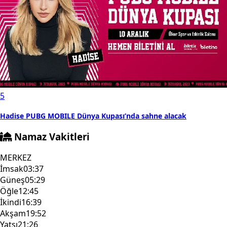
5
Hadise PUBG MOBILE Dünya Kupası’nda sahne alacak
Namaz Vakitleri
MERKEZ
İmsak
03:37
Güneş
05:29
Öğle
12:45
İkindi
16:39
Akşam
19:52
Yatsı
21:26