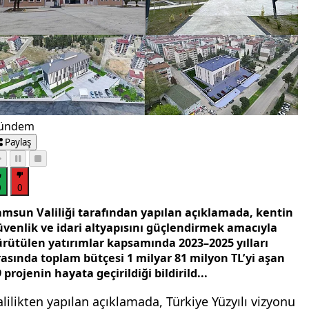
ündem
Paylaş
0
0
amsun Valiliği tarafından yapılan açıklamada, kentin
üvenlik ve idari altyapısını güçlendirmek amacıyla
ürütülen yatırımlar kapsamında 2023–2025 yılları
rasında toplam bütçesi 1 milyar 81 milyon TL’yi aşan
 projenin hayata geçirildiği bildirild...
alilikten yapılan açıklamada, Türkiye Yüzyılı vizyonu