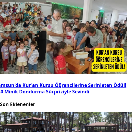
amsun'da Kur'an Kursu Öğrencilerine Serinleten Ödül!
50 Minik Dondurma Sürpriziyle Sevindi
Son Eklenenler