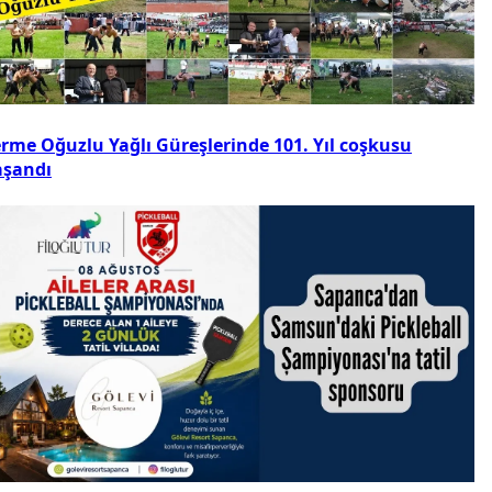
erme Oğuzlu Yağlı Güreşlerinde 101. Yıl coşkusu
aşandı