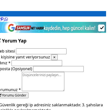
Yorum Yap
b sitesi
kişisine yanıt veriyorsunuz
✕
dınız
*
posta (Opsiyonel)
orumunuz
*
Yorumu Gönder
Güvenlik gereği ip adresiniz saklanmaktadır. 3. şahıslara