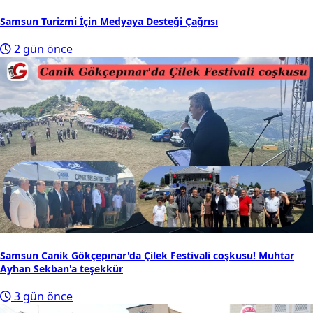
Samsun Turizmi İçin Medyaya Desteği Çağrısı
2 gün önce
Samsun Canik Gökçepınar'da Çilek Festivali coşkusu! Muhtar
Ayhan Sekban'a teşekkür
3 gün önce