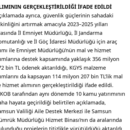
LIMININ GERÇEKLEŞTİRİLDİĞİ İFADE EDİLDİ
çıklamada ayrıca, güvenlik güçlerinin sahadaki
tkinliğini artırmak amacıyla 2023–2025 yılları
rasında İl Emniyet Müdürlüğü, İl Jandarma
omutanlığı ve İl Göç İdaresi Müdürlüğü için araç
lımı ile Emniyet Müdürlüğü’nün mal ve hizmet
lımlarına destek kapsamında yaklaşık 356 milyon
72 bin TL ödenek aktarıldığı, KGYS malzeme
lımlarını da kapsayan 114 milyon 207 bin TL’lik mal
 hizmet alımının gerçekleştirildiği ifade edildi.
İKOB tarafından aynı dönemde 10 kamu yatırımının
aha hayata geçirildiği belirtilen açıklamada,
amsun Valiliği Aile Destek Merkezi ile Samsun
ümrük Müdürlüğü Hizmet Binası’nın da aralarında
ulunduğu projelerin titizlikle yürütüldüğü aktarıldı.