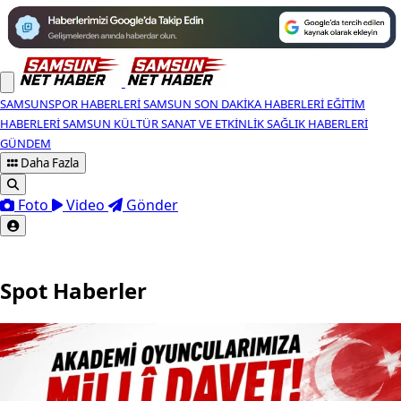
SAMSUNSPOR HABERLERI
SAMSUN SON DAKIKA HABERLERI
EĞITIM
HABERLERI
SAMSUN KÜLTÜR SANAT VE ETKINLIK
SAĞLIK HABERLERI
GÜNDEM
Daha Fazla
Foto
Video
Gönder
Spot Haberler