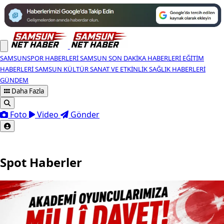
SAMSUNSPOR HABERLERI
SAMSUN SON DAKIKA HABERLERI
EĞITIM
HABERLERI
SAMSUN KÜLTÜR SANAT VE ETKINLIK
SAĞLIK HABERLERI
GÜNDEM
Daha Fazla
Foto
Video
Gönder
Spot Haberler