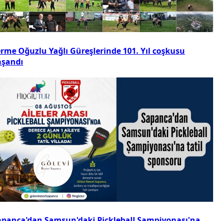
erme Oğuzlu Yağlı Güreşlerinde 101. Yıl coşkusu
aşandı
apanca'dan Samsun'daki Pickleball Şampiyonası'na