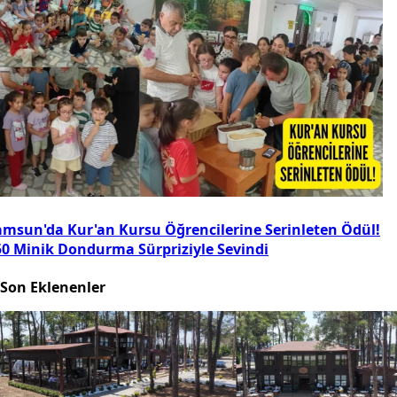
amsun'da Kur'an Kursu Öğrencilerine Serinleten Ödül!
50 Minik Dondurma Sürpriziyle Sevindi
Son Eklenenler