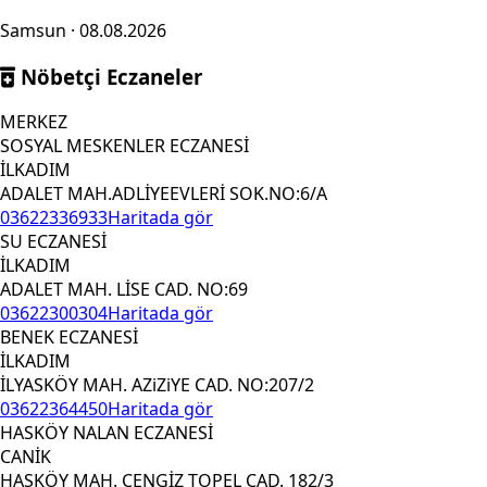
Samsun · 08.08.2026
Nöbetçi Eczaneler
MERKEZ
SOSYAL MESKENLER ECZANESİ
İLKADIM
ADALET MAH.ADLİYEEVLERİ SOK.NO:6/A
03622336933
Haritada gör
SU ECZANESİ
İLKADIM
ADALET MAH. LİSE CAD. NO:69
03622300304
Haritada gör
BENEK ECZANESİ
İLKADIM
İLYASKÖY MAH. AZiZiYE CAD. NO:207/2
03622364450
Haritada gör
HASKÖY NALAN ECZANESİ
CANİK
HASKÖY MAH. CENGİZ TOPEL CAD. 182/3