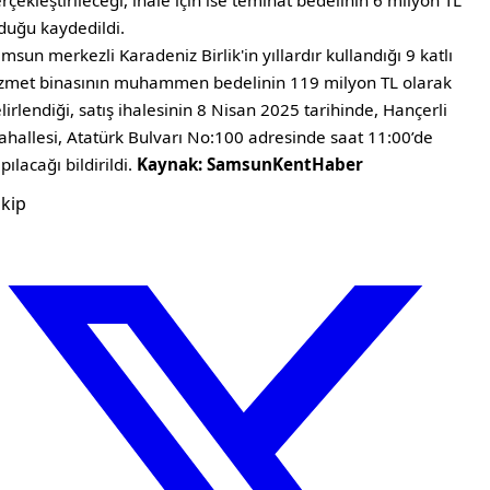
rçekleştirileceği, ihale için ise teminat bedelinin 6 milyon TL
duğu kaydedildi.
msun merkezli Karadeniz Birlik'in yıllardır kullandığı 9 katlı
zmet binasının muhammen bedelinin 119 milyon TL olarak
lirlendiği, satış ihalesinin 8 Nisan 2025 tarihinde, Hançerli
hallesi, Atatürk Bulvarı No:100 adresinde saat 11:00’de
pılacağı bildirildi.
Kaynak: SamsunKentHaber
kip