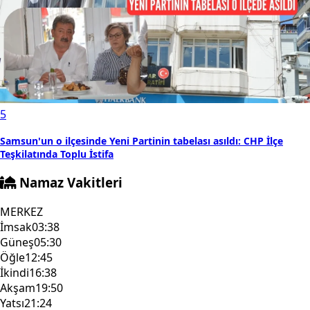
5
Samsun'un o ilçesinde Yeni Partinin tabelası asıldı: CHP İlçe
Teşkilatında Toplu İstifa
Namaz Vakitleri
MERKEZ
İmsak
03:38
Güneş
05:30
Öğle
12:45
İkindi
16:38
Akşam
19:50
Yatsı
21:24