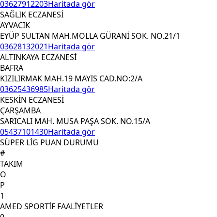
03627912203
Haritada gör
SAĞLIK ECZANESİ
AYVACIK
EYÜP SULTAN MAH.MOLLA GÜRANİ SOK. NO.21/1
03628132021
Haritada gör
ALTINKAYA ECZANESİ
BAFRA
KIZILIRMAK MAH.19 MAYIS CAD.NO:2/A
03625436985
Haritada gör
KESKİN ECZANESİ
ÇARŞAMBA
SARICALI MAH. MUSA PAŞA SOK. NO.15/A
05437101430
Haritada gör
SÜPER LİG PUAN DURUMU
#
TAKIM
O
P
1
AMED SPORTİF FAALİYETLER