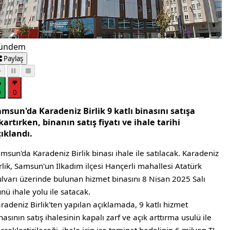
ündem
Paylaş
0
0
msun'da Karadeniz Birlik 9 katlı binasını satışa
kartırken, binanın satış fiyatı ve ihale tarihi
ıklandı.
msun'da Karadeniz Birlik binası ihale ile satılacak. Karadeniz
rlik, Samsun'un İlkadım ilçesi Hançerli mahallesi Atatürk
lvarı üzerinde bulunan hizmet binasını 8 Nisan 2025 Salı
nü ihale yolu ile satacak.
radeniz Birlik'ten yapılan açıklamada, 9 katlı hizmet
nasının satış ihalesinin kapalı zarf ve açık arttırma usulü ile