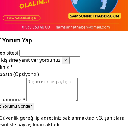
Yorum Yap
b sitesi
kişisine yanıt veriyorsunuz
✕
dınız
*
posta (Opsiyonel)
orumunuz
*
Yorumu Gönder
Güvenlik gereği ip adresiniz saklanmaktadır. 3. şahıslara
sinlikle paylaşılmamaktadır.