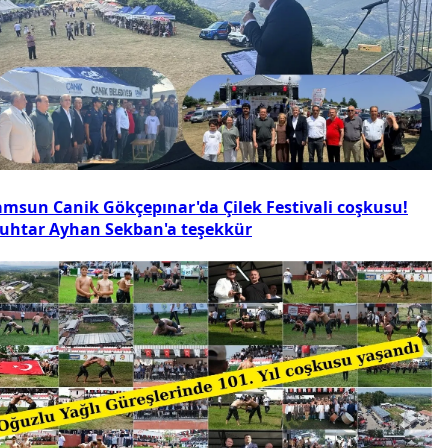
amsun Canik Gökçepınar'da Çilek Festivali coşkusu!
uhtar Ayhan Sekban'a teşekkür