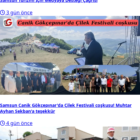
Samsun Turizmi İçin Medyaya Desteği Çağrısı
3 gün önce
Samsun Canik Gökçepınar'da Çilek Festivali coşkusu! Muhtar
Ayhan Sekban'a teşekkür
4 gün önce