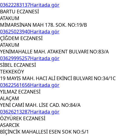
03622283137
Haritada gör
BARTU ECZANESİ
ATAKUM
MİMARSİNAN MAH 178. SOK. NO:19/B
03625023940
Haritada gör
ÇİĞDEM ECZANESİ
ATAKUM
YENİMAHALLE MAH. ATAKENT BULVARI NO:83/A
03629995257
Haritada gör
SİBEL ECZANESİ
TEKKEKÖY
19 MAYIS MAH. HACI ALİ EKİNCİ BULVARI NO:34/1C
03622561656
Haritada gör
YILMAZ ECZANESİ
ALAÇAM
YENİ CAMİ MAH. LİSE CAD. NO:84/A
03626213287
Haritada gör
ÖZYÜREK ECZANESİ
ASARCIK
BİÇİNCİK MAHALLESİ ESEN SOK NO:5/1