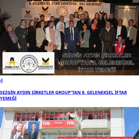
4
SEZGİN AYDIN ŞİRKETLER GROUP'TAN 8. GELENEKSEL İFTAR
YEMEĞİ