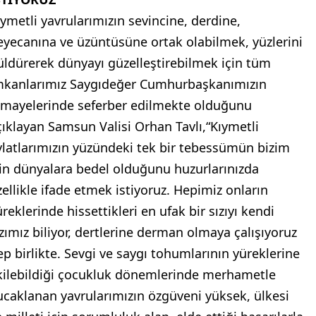
ıymetli yavrularımızın sevincine, derdine,
eyecanına ve üzüntüsüne ortak olabilmek, yüzlerini
üldürerek dünyayı güzelleştirebilmek için tüm
mkanlarımız Saygıdeğer Cumhurbaşkanımızın
imayelerinde seferber edilmekte olduğunu
çıklayan Samsun Valisi Orhan Tavlı,“Kıymetli
vlatlarımızın yüzündeki tek bir tebessümün bizim
çin dünyalara bedel olduğunu huzurlarınızda
zellikle ifade etmek istiyoruz. Hepimiz onların
reklerinde hissettikleri en ufak bir sızıyı kendi
ızımız biliyor, dertlerine derman olmaya çalışıyoruz
ep birlikte. Sevgi ve saygı tohumlarının yüreklerine
kilebildiği çocukluk dönemlerinde merhametle
ucaklanan yavrularımızın özgüveni yüksek, ülkesi