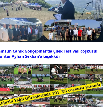
amsun Canik Gökçepınar'da Çilek Festivali coşkusu!
uhtar Ayhan Sekban'a teşekkür