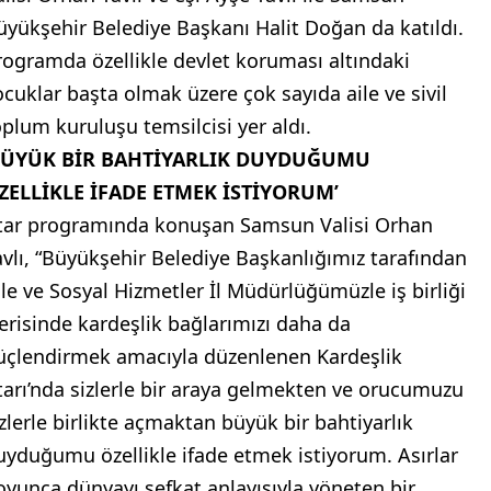
üyükşehir Belediye Başkanı Halit Doğan da katıldı.
rogramda özellikle devlet koruması altındaki
ocuklar başta olmak üzere çok sayıda aile ve sivil
oplum kuruluşu temsilcisi yer aldı.
BÜYÜK BİR BAHTİYARLIK DUYDUĞUMU
ZELLİKLE İFADE ETMEK İSTİYORUM’
ftar programında konuşan Samsun Valisi Orhan
avlı, “Büyükşehir Belediye Başkanlığımız tarafından
ile ve Sosyal Hizmetler İl Müdürlüğümüzle iş birliği
çerisinde kardeşlik bağlarımızı daha da
üçlendirmek amacıyla düzenlenen Kardeşlik
ftarı’nda sizlerle bir araya gelmekten ve orucumuzu
izlerle birlikte açmaktan büyük bir bahtiyarlık
uyduğumu özellikle ifade etmek istiyorum. Asırlar
oyunca dünyayı şefkat anlayışıyla yöneten bir