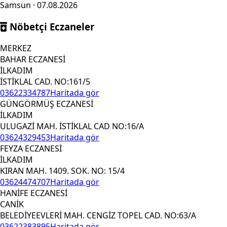
Samsun · 07.08.2026
Nöbetçi Eczaneler
MERKEZ
BAHAR ECZANESİ
İLKADIM
İSTİKLAL CAD. NO:161/5
03622334787
Haritada gör
GÜNGÖRMÜŞ ECZANESİ
İLKADIM
ULUGAZİ MAH. İSTİKLAL CAD NO:16/A
03624329453
Haritada gör
FEYZA ECZANESİ
İLKADIM
KIRAN MAH. 1409. SOK. NO: 15/4
03624474707
Haritada gör
HANİFE ECZANESİ
CANİK
BELEDİYEEVLERİ MAH. CENGİZ TOPEL CAD. NO:63/A
03622383895
Haritada gör