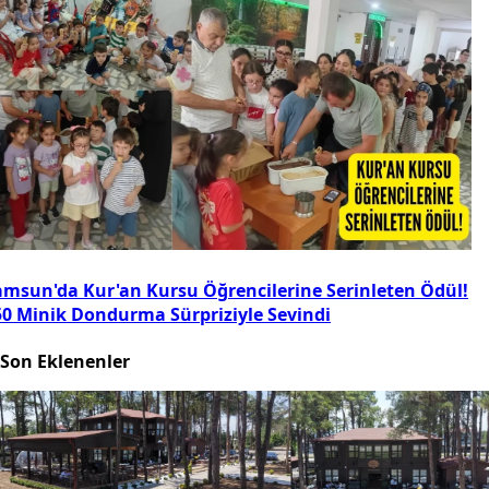
amsun'da Kur'an Kursu Öğrencilerine Serinleten Ödül!
50 Minik Dondurma Sürpriziyle Sevindi
Son Eklenenler