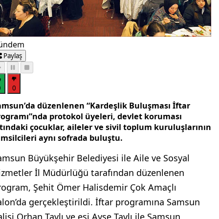
ündem
Paylaş
0
0
amsun’da düzenlenen “Kardeşlik Buluşması İftar
rogramı”nda protokol üyeleri, devlet koruması
tındaki çocuklar, aileler ve sivil toplum kuruluşlarının
msilcileri aynı sofrada buluştu.
amsun Büyükşehir Belediyesi ile Aile ve Sosyal
izmetler İl Müdürlüğü tarafından düzenlenen
rogram, Şehit Ömer Halisdemir Çok Amaçlı
alon’da gerçekleştirildi. İftar programına Samsun
alisi Orhan Tavlı ve eşi Ayşe Tavlı ile Samsun