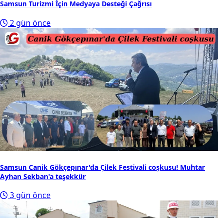
Samsun Turizmi İçin Medyaya Desteği Çağrısı
2 gün önce
Samsun Canik Gökçepınar'da Çilek Festivali coşkusu! Muhtar
Ayhan Sekban'a teşekkür
3 gün önce