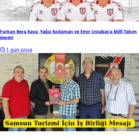
Furkan Bera Kaya, Yağız Kodaman ve Emir Ustabaş'a Millî Takım
daveti
1 gün önce