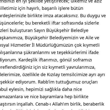
ndinizi en iyi şekilde yetiştirecek; ülkemiz ve aziz
lletimiz için hayırlı, başarılı işlere bütün
ardeşlerinizle birlikte imza atacaksınız. Bu duygu ve
üşüncelerle; bu bereketli iftar sofrasında sizlerle
izleri buluşturan Sayın Büyükşehir Belediye
aşkanımıza, Büyükşehir Belediyemizin ve Aile ve
osyal Hizmetler İl Müdürlüğümüzün çok kıymetli
alışanlarına şükranlarımı ve teşekkürlerimi ifade
diyorum. Kardeşlik iftarımızı, gönül soframızı
reflendirdiğiniz için siz kıymetli yavrularımıza,
lelerimize, özellikle de Kızılay temsilcimize ayrı ayrı
eşekkür ediyorum. Rabb’im tuttuğumuz oruçları
abul eylesin, hepimizi sağlıkla daha nice
amazanlara ve nice bayramlara hep birlikte
aştırsın inşallah. Cenab-ı Allah’ım birlik, beraberlik