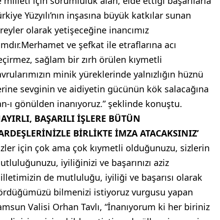
 milleti için sorumluluk alan, elde ettiği başarılarla
ürkiye Yüzyılı’nın inşasına büyük katkılar sunan
ireyler olarak yetişeceğine inancımız
amdır.Merhamet ve şefkat ile etraflarına acı
eçirmez, sağlam bir zırh örülen kıymetli
avrularımızın minik yüreklerinde yalnızlığın hüznü
erine sevginin ve aidiyetin gücünün kök salacağına
an-ı gönülden inanıyoruz.” şeklinde konuştu.
HAYIRLI, BAŞARILI İŞLERE BÜTÜN
ARDEŞLERİNİZLE BİRLİKTE İMZA ATACAKSINIZ’
izler için çok ama çok kıymetli olduğunuzu, sizlerin
tluluğunuzu, iyiliğinizi ve başarınızı aziz
illetimizin de mutluluğu, iyiliği ve başarısı olarak
ördüğümüzü bilmenizi istiyoruz vurgusu yapan
amsun Valisi Orhan Tavlı, “İnanıyorum ki her biriniz