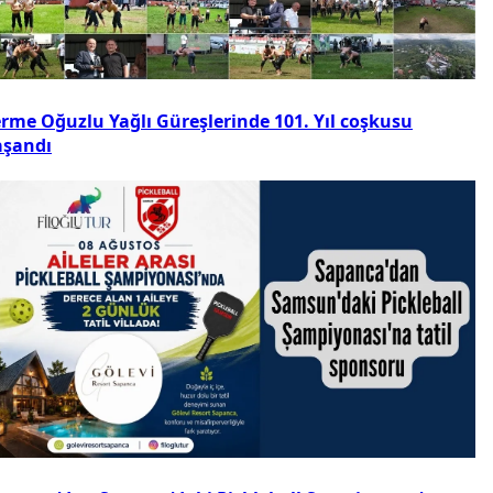
erme Oğuzlu Yağlı Güreşlerinde 101. Yıl coşkusu
aşandı