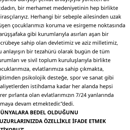
cdadın, bir merhamet medeniyetinin hep birlikte
irasçılarıyız. Herhangi bir sebeple ailesinden uzak
üşen çocuklarımızı koruma ve esirgeme noktasında
arüşşafaka gibi kurumlarıyla asırları aşan bir
ecrübeye sahip olan devletimiz ve aziz milletimiz,
u anlayışın bir tezahürü olarak bugün de tüm
urumları ve sivil toplum kuruluşlarıyla birlikte
ocuklarımıza, evlatlarımıza sahip çıkmakta,
ğitimden psikolojik desteğe, spor ve sanat gibi
aaliyetlerden istihdama kadar her alanda hepsi
irer pırlanta olan evlatlarımızın 7/24 yanlarında
lmaya devam etmektedir.”dedi.
DÜNYALARA BEDEL OLDUĞUNU
UZURLARINIZDA ÖZELLİKLE İFADE ETMEK
STİYORUZ’