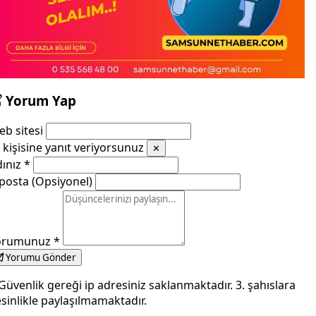
Yorum Yap
b sitesi
kişisine yanıt veriyorsunuz
✕
dınız
*
posta (Opsiyonel)
orumunuz
*
Yorumu Gönder
Güvenlik gereği ip adresiniz saklanmaktadır. 3. şahıslara
sinlikle paylaşılmamaktadır.