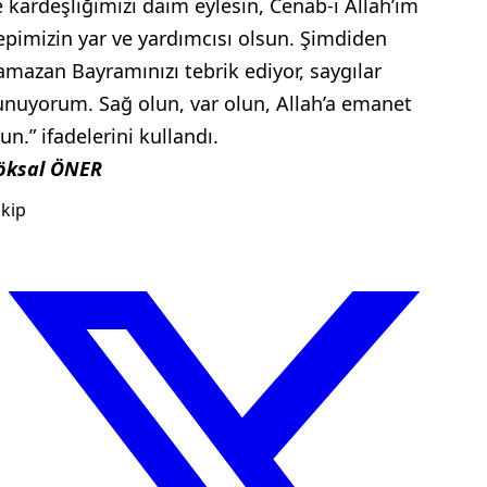
e kardeşliğimizi daim eylesin, Cenab-ı Allah’ım
epimizin yar ve yardımcısı olsun. Şimdiden
amazan Bayramınızı tebrik ediyor, saygılar
unuyorum. Sağ olun, var olun, Allah’a emanet
un.” ifadelerini kullandı.
öksal ÖNER
kip