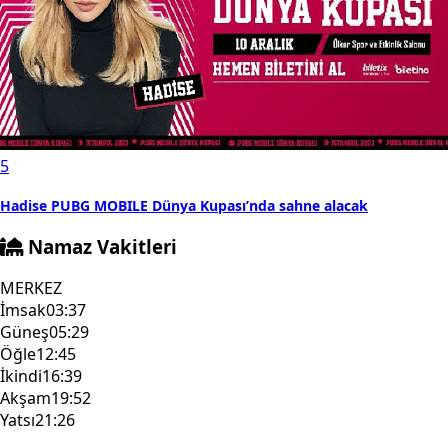
5
Hadise PUBG MOBILE Dünya Kupası’nda sahne alacak
Namaz Vakitleri
MERKEZ
İmsak
03:37
Güneş
05:29
Öğle
12:45
İkindi
16:39
Akşam
19:52
Yatsı
21:26