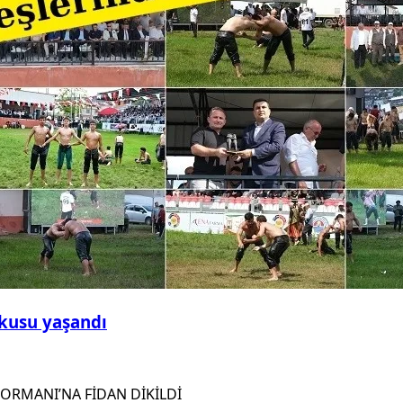
şkusu yaşandı
ORMANI’NA FİDAN DİKİLDİ