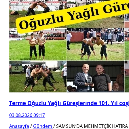
Terme Oğuzlu Yağlı Güreşlerinde 101. Yıl co
03.08.2026 09:17
Anasayfa
/
Gündem
/
SAMSUN’DA MEHMETÇİK HATIRA 