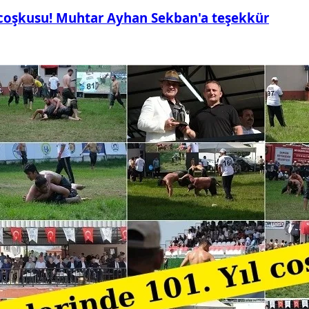
 coşkusu! Muhtar Ayhan Sekban'a teşekkür