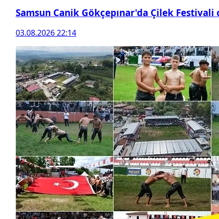
Samsun Canik Gökçepınar'da Çilek Festivali
03.08.2026 22:14